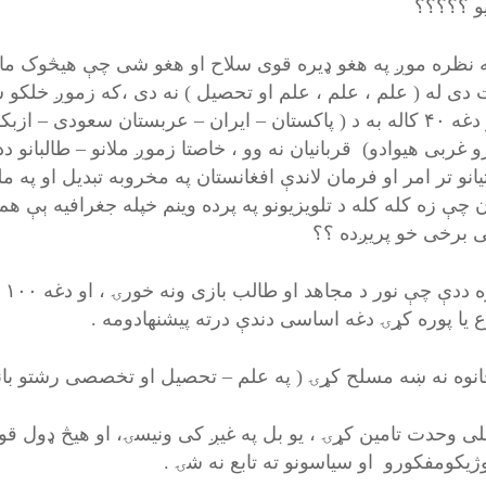
یو ؟؟؟؟؟
ه نظره موږ په هغو ډیره قوی سلاح او هغو شی چې هیڅوک ما
 دی له ( علم ، علم ، علم او تحصیل ) نه دی ،که زموږ خلکو س
نن او دغه ۴۰ کاله به د ( پاکستان – ایران – عربستان سعودی
و غربی هیوادو) قربانیان نه وو ، خاصتا زموږ ملانو – طالبانو دد
تیانو تر امر او فرمان لاندې افغانستان په مخروبه تبدیل او په 
ن چې زه کله کله د تلویزیونو په پرده وینم خپله جغرافیه ېې ه
 برخی خو پریږده ؟؟
له
 یا پوره کړۍ دغه اساسی دندې درته پیشنهادومه .
ملی وحدت تامین کړۍ ، یو بل په غیږ کی ونیسۍ، او هیڅ ډول 
وژیکومفکورو او سیاسونو ته تابع نه شۍ .