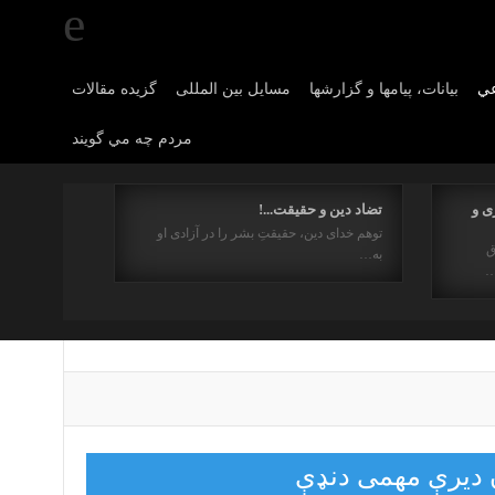
عي
بیانات، پیامها و گزارشها
مسایل بین المللی
گزیده مقالات
مردم چه مي گويند
ی و
تضاد دین و حقیقت...!
توهم خدای دین، حقیقتِ بشر را در آزادی او
ق
به…
…
ان دیرې مهمی دنډې