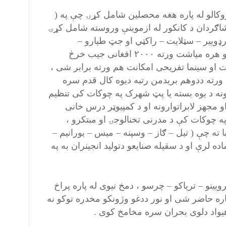
روکالو له پاره هغه محصلین شامل کړۍ چې په (
ري – انګلیسي او روسي ژبو) کې د ۹۵ او ۱۰۰ نمرو شاګردان د کانکور له ازموینې وروسته شامل کړۍ
رډوییر – سټلایت – راکټي او جټ طیارو –
هلیکوپترو ـ بیالوژي – کمیا او فیزیک )په رشتو کې تحصیلات وکړی او هره میاشت ورته ۲۰۰۰ افغانی جیب خرڅ
 او سینما تفریحی امکانت هم ورته برابر شی ،
 ورته ددوهم بریدمن رتبه دیوه کال قدم سره
نه د یوه بسته یا پټ شهرک په چوکات کی تنظیم
مجهز لابراتوارونه او د کمپیوټر درس خانی
په چوکات کې د مدرنی تخنالوجۍ او مبتکرو ،
ا ته چې ( تیل – ګاز – وسپنه – میس – یورانیم –
ه لرې او د سقیله صنایعو دتولید انجینران به په
رویینو – تریاکو – چرسو ، دمخ نیوی له پاره پراخ
پاره حاضر شی او نور ددغو وژونکو مخدره توکو نه
هیواد دلوی بحران سره مخامخ کوی .