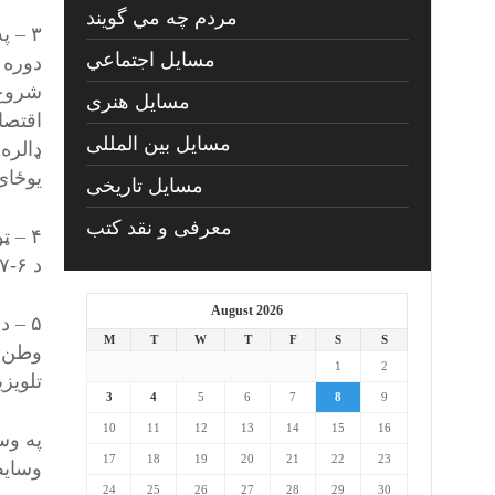
مردم چه مي گويند
۳ – 
مسايل اجتماعي
شروع 
مسايل هنری
مسایل بین المللی
ډالره
یوځای
مسایل تاریخی
معرفی و نقد کتب
۴ – 
د ۶-۷ ملیارده ډالره مفاد لاس ته در ځي او دغه پیسې په بنیادی او زیربنایی پروژو ولګوۍ .
August 2026
۵ – 
M
T
W
T
F
S
S
وطن –
1
2
تلویز
3
4
5
6
7
8
9
10
11
12
13
14
15
16
په وس
17
18
19
20
21
22
23
وسایط 
24
25
26
27
28
29
30