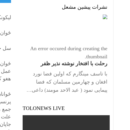
نشرات پیشین مشعل
لیکون
ځوان 
سل ځو
An error occured during creating the
thumbnail.
رحلت با افتخار نوشته نذیر ظفر
ځوان 
عمل –
با تاسف مینگارم که اولین فضا نورد
هغو کسانو ته ویل ک
افغان و چهارمین مسلمان که فضا
پیمایی نمود ( عبد الاحد مومند) داعی…
ځوانا
پرنسی
TOLONEWS LIVE
علت ېې
جاپان