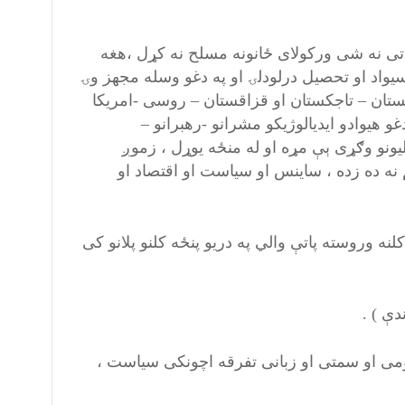
تی نه شی ورکولای ځانونه مسلح نه کړل ،هغه
یواد او تحصیل درلودلۍ او په دغو وسله مجهز وۍ
 – ازبکستان – تاجکستان او قزاقستان – روسی -امریکا
غو هیوادو ایدیالوژیکو مشرانو -رهبرانو –
ملیونو وګړی ېې مړه او له منځه یوړل ، زموږ
م نه ده زده ، ساینس او سیاست او اقتصاد او
 پاره ددې چې نور د مجاهد او طالب بازی ونه خورۍ ، او دغه ۱۰۰ کلنه وروسته پاتې والي په دریو پنځه کلنو پلانو کی
قومی او سمتی او زبانی تفرقه اچونکی سیاست ،