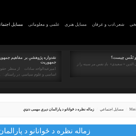
یخی
شعر،ادب و عرفان
مسايل هنری
علمی و معلوماتی
مسايل اجتما
و نَفْس چیست؟
نقدواره پژوهشیِ بر مفاهیم جمهور
جمهوریت
 الدین « سعیدی» بادِ نفس مر سینه را ز
1میرعبدالواحد سادات از منظر حقو
ه…
اساسی و علوم سیاسی در راستای : 
Mas
مسايل اجتماعي
زماله نظره د ځوانانو د پارالمان دیرې مهمی دنډې
زماله نظره د ځوانانو د پارالم