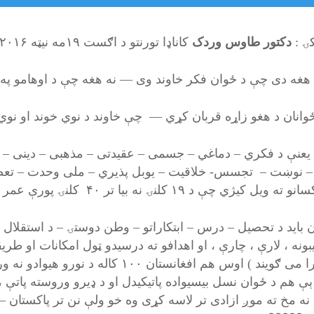
کۍ :
دکتور طاوس وردک
کاناډا تورنتو د اګست ۱۹مه نیټه ۲۰۱۶ کال.
هغه دی چې د ځوان فکر خاوند وی — نه هغه چې د اوهامو په د
انان د هغو زاړه قربان کړي — چې خاوند د نوي خوند او نوي
یعنې د فکري – دماغي – جسمی – عقیدتی – مذهبی – دینی – ا
 نوښت – تجسس- خلاقیت – یوبل پذیري – ملی وحدت – تعصب
یژي چې د ۱۹ کلنۍ نه بیا تر ۴۰ کلنۍ پورې عمر ولري ،پورتني صفات او خصلتو خاوندان وي .
ن باید د تحصیل – درس – ابتکاراتو – وطن دوستۍ – د استقلال 
بونه ، لارې ، چارې ، او اهدافو ته درسیدو ټول امکانات او ط
جمع را می ګویند ) اوس هم افغانستان ۰
 هم د ځوان نسل بیسیواده پاتیکیدل او د ډیرو وروسته پاتې ، ا
 نه مخ ته موږ ازادی تر لاسه کړی وه خو ولې نن تر پاکستان –