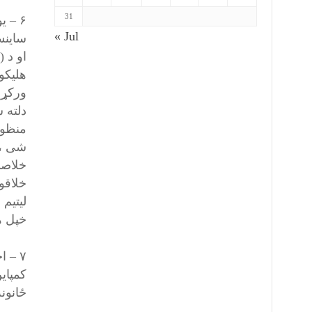
31
۶ – 
« Jul
او د 
ورکړل
دلته 
منظور
شی ، 
خلاصی
خلاقو 
لیتیم 
خپل ه
۷ – 
کمپای
ځانون