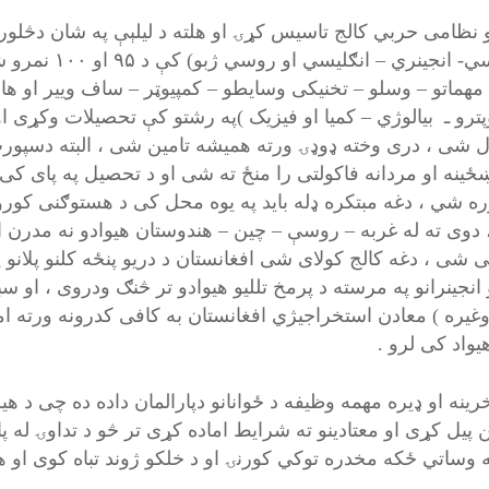
یو نظامی حربي کالج تاسیس کړۍ او هلته د لیلېې په شان دڅلو
ساینسي- انجین
( مهماتو – وسلو – تخنیکی وسایطو – کمپیوټر – ساف وییر او ها
 شی ، دری وخته ډوډۍ ورته همیشه تامین شی ، البته دسپورت
ښځینه او مردانه فاکولتی را منځ ته شی او د تحصیل په پای کی
ه شي ، دغه مبتکره ډله باید په یوه محل کی د هستوګنی کورو
دوی ته له غربه – روسې – چین – هندوستان هیوادو نه مدرن او 
 شی ، دغه کالج کولای شی افغانستان د دریو پنځه کلنو پلانو 
انجینرانو په مرسته د پرمخ تللیو هیوادو تر څنګ ودروی ، او سب
وغیره ) معادن استخراجیژي افغانستان به کافی کدرونه ورته اماد
یواد کی لرو .
اخرینه او ډیره مهمه وظیفه د ځوانانو دپارالمان داده ده چی د هی
ن پیل کړی او معتادینو ته شرایط اماده کړی تر څو د تداوۍ له 
ه وساتي ځکه مخدره توکي کورنۍ او د خلکو ژوند تباه کوی او 