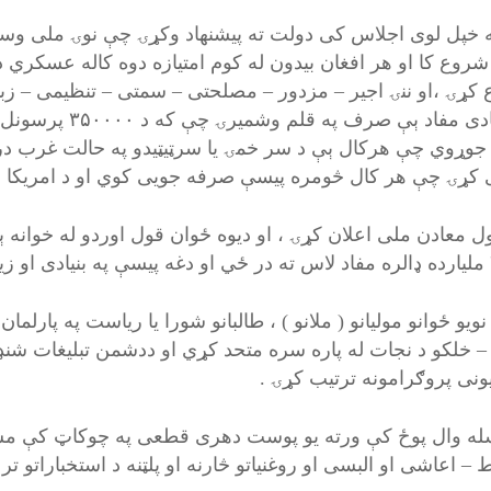
په خپل لوی اجلاس کی دولت ته پیشنهاد وکړۍ چې نوۍ ملی وسله
کړۍ ،او ننۍ اجیر – مزدور – مصلحتی – سمتی – تنظیمی – زبا
 جوړوي چې هرکال ېې د سر خمۍ یا سرټیټیدو په حالت غرب د
 کړۍ چې هر کال څومره پیسې صرفه جویی کوي او د امریکا او غر
ټول معادن ملی اعلان کړۍ ، او دیوه ځوان قول اوردو له خوانه
د نویو ځوانو مولیانو ( ملانو ) ، طالبانو شورا یا ریاست په پارلم
 خلکو د نجات له پاره سره متحد کړي او ددشمن تبلیغات شنډ ک
یونی پروګرامونه ترتیب کړۍ .
له وال پوځ کې ورته یو پوست دهری قطعی په چوکاټ کې مشخص
– اعاشی او البسی او روغنیاتو څارنه او پلټنه د استخباراتو تر