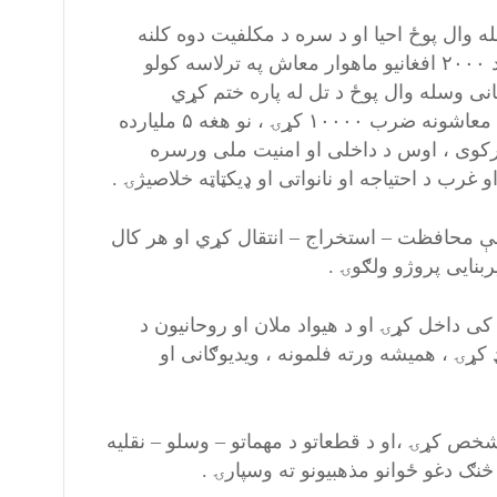
 وال پوځ احیا او د سره د مکلفیت دوه کلنه
دوره شروع کا او هر افغان بیدون له کوم امتیازه دوه کاله عسکري د ۲۰۰۰ افغانیو ماهوار معاش په ترلاسه کولو
نی وسله وال پوځ د تل له پاره ختم کړي
اقتصادی مفاد ېې صرف په قلم وشمیرۍ چې که د ۳۵۰۰۰۰ پرسونل معاشونه ضرب ۱۰۰۰۰ کړۍ ، نو هغه ۵ ملیارده
رکوی ، اوس د داخلی او امنیت ملی ورسره
ب د احتیاجه او نانواتی او ډیکټاټه خلاصیژۍ .
 ېې محافظت – استخراج – انتقال کړي او هر کال
ان کی داخل کړۍ او د هیواد ملان او روحانیون د
ړۍ ، همیشه ورته فلمونه ، ویدیوګانی او
 کړۍ ،او د قطعاتو د مهماتو – وسلو – نقلیه
 څنګ دغو ځوانو مذهبیونو ته وسپارۍ .