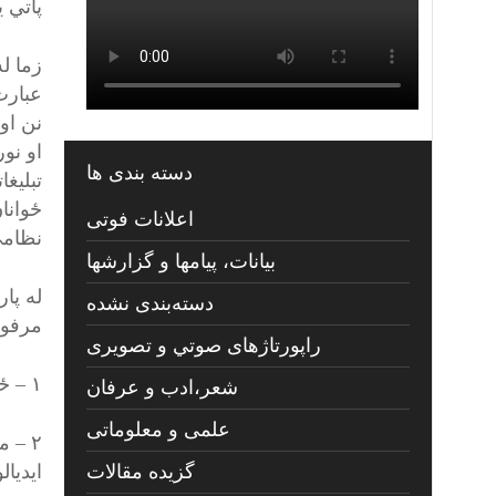
پاتي 
زما ل
عبارت
او نور
دسته بندی ها
تبلیغا
ځوانا
اعلانات فوتی
نظامی
بیانات، پیامها و گزارشها
دسته‌بندی نشده
مرفوع
راپورتاژهای صوتي و تصويری
۱ – ځانوه نه ښه مسلح کړۍ ( په علم – تحصیل او تخصصی رشتو باندې ) .
شعر،ادب و عرفان
علمی و معلوماتی
۲ – 
گزیده مقالات
ایدیال