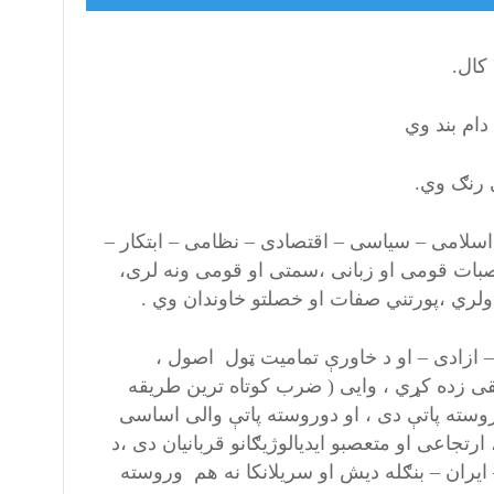
ام بند وي
 رنګ وي.
سلامی – سیاسی – اقتصادی – نظامی – ابتکار –
ات قومی او زبانی ،سمتی او قومی ونه لری،
– ازادی – او د خاورې تمامیت ټول اصول ،
ریقی زده کړي ، وایی ( ضرب کوتاه ترین طریقه
۱۰ کاله د نورو هیوادو نه وروسته پاتې دی ، او دوروسته پاتې والی اساسی
رتجاعی او متعصبو ایدیالوژيګانو قربانیان دی ،د
 ایران – بنګله دیش او سریلانکا نه هم وروسته