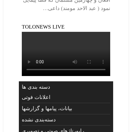
نمود ( عبد الاحد مومند) داعی…
TOLONEWS LIVE
دسته بندی ها
اعلانات فوتی
بیانات، پیامها و گزارشها
دسته‌بندی نشده
راپورتاژهای صوتي و تصويری