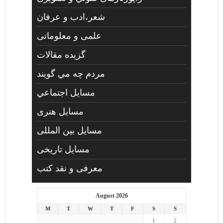
شعر،ادب و عرفان
علمی و معلوماتی
گزیده مقالات
مردم چه مي گويند
مسايل اجتماعي
مسايل هنری
مسایل بین المللی
مسایل تاریخی
معرفی و نقد کتب
August 2026
M
T
W
T
F
S
S
1
2