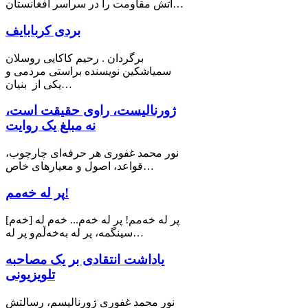
آتش مقاومت را در سراسر افغانستان…
بردی کربابایف
برگردان . رحیم کاکایی روسلان
سمیاشکین نویسنده براستی مردمی و
یکی از بنیان…
ژورنالیست، راوی حقیقت است،
نه مبلغ یک روایت
نور محمد غفوری هر حرفه‌ای چارچوب،
قواعد، اصول و معیارهای خاص…
پر له خەمم!
[خه‌م] پر له خەمم! پر لە خەم... خەم له
سینگمە، پر لە بەخەڵم‌و پر لە…
یاداشت انتقادی بر یک مصاحبه
تلویزیونی
نور محمد غفوری ژورنالیسم، رسالتش