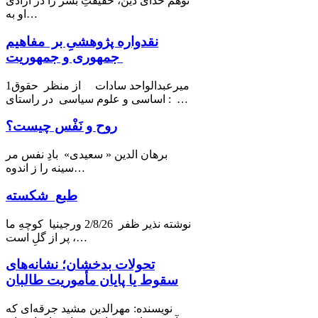
توهم خدای دین، حقیقتِ بشر را در آزادی
او به…
نقدواره پژوهشیِ بر مفاهیم
جمهوری و جمهوریت
1میرعبدالواحد سادات از منظر حقوق
اساسی و علوم سیاسی در راستای : …
روح و نَفْس چیست؟
برهان الدین « سعیدی» بادِ نفس مر
سینه را ز اندوه…
طبع شکسته
نوشته نذیر ظفر 2/8/26 ورجینیا كوچهِ ما
پر از گلِ است ،…
تحولات بدخشان؛ نشانه‌های
سقوط یا پایان مأموریت طالبان
نویسنده: مهرالدین مشید جرقه‌ای که