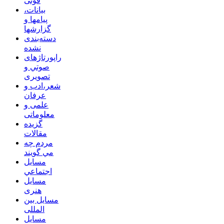
فوتی
بیانات،
پیامها و
گزارشها
دسته‌بندی
نشده
راپورتاژهای
صوتي و
تصويری
شعر،ادب و
عرفان
علمی و
معلوماتی
گزیده
مقالات
مردم چه
مي گويند
مسايل
اجتماعي
مسايل
هنری
مسایل بین
المللی
مسایل