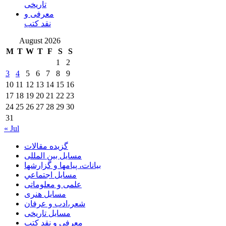
تاریخی
معرفی و
نقد کتب
August 2026
M
T
W
T
F
S
S
1
2
3
4
5
6
7
8
9
10
11
12
13
14
15
16
17
18
19
20
21
22
23
24
25
26
27
28
29
30
31
« Jul
گزیده مقالات
مسایل بین المللی
بیانات، پیامها و گزارشها
مسايل اجتماعي
علمی و معلوماتی
مسايل هنری
شعر،ادب و عرفان
مسایل تاریخی
معرفی و نقد کتب