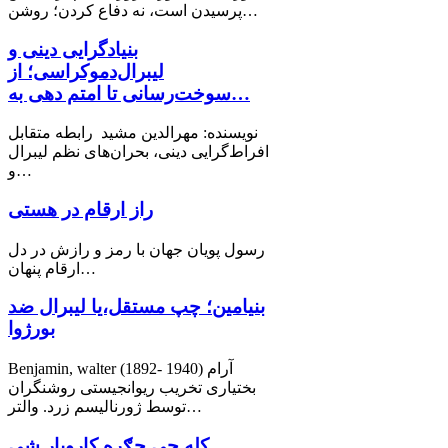
پرسیدن است، نه دفاع کردن؛ روشن…
بنیادگرایی دینی و
لیبرال‌دموکراسی؛ از
سوخت‌رسانی تا امتم دهی به…
نویسنده: مهرالدین مشید رابطه متقابل
افراط‌گرایی دینی، بحران‌های نظم لیبرال
و…
راز ارقام در هستی
رسول پویان جهان با رمز و رازش در دل
ارقام پنهان…
بنیامین؛ چپ مستقل،یا لیبرال ضد
بورژوا
Benjamin, walter (1892- 1940) آرام
بختیاری تخریب ریوانجیستی روشنگران
توسط ژورنالیسم زرد. والتر…
کله چې جګړه کاروبار شي