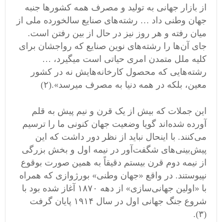
از بازار جهانى به تولید و مصرف همه کشورها جنبه
جهان وطنى داد … رشته‌هاى صنایع سالخورده ملى از
میان رفته و هر روز نیز در حال از بین رفتن است.
جاى آن‌ها را رشته‌هاى نوین صنایع که رواجشان براى
کلیه ملل متمدن امرى حیاتى است میگیرد، …
رشته‌هایى که محصول کارخانه‌هایش نه در کشور
معین، بلکه در همه دنیا به مصرف میرسد».(۲)
این جملات که بیش از یک قرن و نیم پیش به قلم
آورده شده‌اند گویا وضعیت جهان کنونی ما را ترسیم
می‌کنند. با اینحال نباید از نظر دور داشت که این
پیش‌بینی‌های شگفت‌آور در نیمه اول و بخش بزرگی
از نیمه دوم قرن بیستم دقیقاً به همین صورت بوقوع
نپیوستند. در واقع «جهان وطنی» بورژوازی که همراه
با «اولین جهانی‌سازی» از دهه ۱۸۷۰ آغاز شده بود با
شروع جنگ جهانی اول در سال ۱۹۱۴ پایان گرفت
(۳).