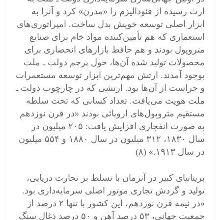
ارث رسیده از فئودالیزم را «مدرن» کرد و آنرا به
ابزار اصلی توسعه خویش بدل ساخت. امپراتوری‌های
استعماری که هم تأمین‌کننده مواد خام برای صنایع
متروپول بودند و هم حافظ بازار‌های انحصاری برای
محصولات تولید شده آن‌ها، حول پرچم دولت ـ ملت
بوجود آمدند. ارتش مهم‌ترین ابزار توسعه مستعمرات
و حراست از آن‌ها بود. ارتشی که در چارچوب دولت ـ
ملت هویت می‌یافت. تعداد کسانی که تحت سلطه
مستقیم متروپول‌های اروپائی بودند «در قرن نوزدهم
به صورت انفجاری افزایش یافت: ۲۰۵ میلیون در
سال ۱۸۳۰، ۳۱۲ میلیون در سال ۱۸۸۰ و ۵۵۴ میلیون
در سال ۱۹۱۳.» (۸)
بریتانیای کبیر در آنزمان با تسلط بر تجارت دریایی،
تولید و گردش تجاری موتور اصلی سرمایه‌داری بود.
«در نیمه قرن نوزدهم، این کشور با تنها ۲ درصد از
جمعیت جهانی، ۵۳ درصد آهن و ۵۰ درصد ذغال سنگ