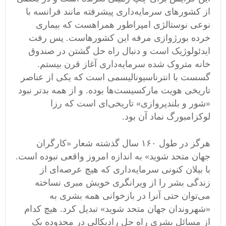
از کشورهای سرمایه‌داری پیشرفته مانند فرانسه با
نوعی نوستالژی امپراطور همراهست که بیماری
خرده بورژوازی مرفه این کشورهاست. پس رفت
ایدئولوژیک است و دنبال راه حل گشتن در صندوق
خانه متروک شده سرمایه‌داری آغاز قرن بیستم.
گسست با انترناسیونالیسمی ‌است که یکی از عناصر
تاریخی هویت مارکسیست‌ها بوده. و از همه بدتر نبود
«شور و بلندپروازی» تاریخی‌ای است که رزا
لوکزامبورگ نماد آن بود.
هرگز در طول ۱۶۰ سال گذشته شعار «کارگران
جهان متحد شوید» به اندازه امروز واقعی نبوده است.
با بیلان کنونی سرمایه‌داری که هیچ عرصه‌ای از
زندگی بشر را از ویرانگری خویش مبری نساخته
می‌توان حتی آنرا در بازخوانی همه بشری به
«شهروندان جهان متحد شوید» تبدیل کرد. هیچ کدام
از مسائل بشری راه حل رادیکالی در محدوده یک