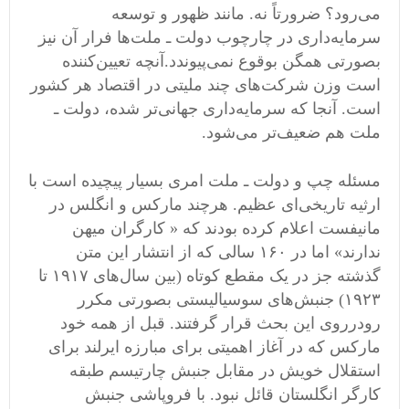
می‌رود؟ ضرورتاً نه. مانند ظهور و توسعه
سرمایه‌داری در چارچوب دولت ـ ملت‌ها فرار آن نیز
بصورتی همگن بوقوع نمی‌پیوندد.آنچه تعیین‌کننده
است وزن شرکت‌های چند ملیتی در اقتصاد هر کشور
است. آنجا که سرمایه‌داری جهانی‌تر شده، دولت ـ
ملت هم ضعیف‌تر می‌شود.
مسئله چپ و دولت ـ ملت امری بسیار پیچیده است با
ارثیه تاریخی‌ای عظیم. هرچند مارکس و انگلس در
مانیفست اعلام کرده بودند که « کارگران میهن
ندارند» اما در ١۶٠ سالی که از انتشار این متن
گذشته جز در یک مقطع کوتاه (بین سال‌های ١٩١٧ تا
١٩٢٣) جنبش‌های سوسیالیستی بصورتی مکرر
رودرروی این بحث قرار گرفتند. قبل از همه خود
مارکس که در آغاز اهمیتی برای مبارزه ایرلند برای
استقلال خویش در مقابل جنبش چارتیسم طبقه
کارگر انگلستان قائل نبود. با فروپاشی جنبش