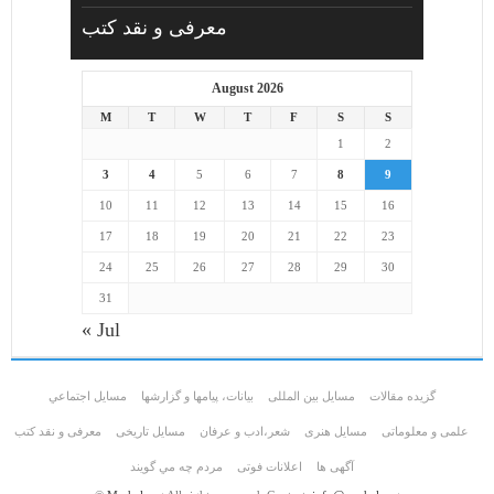
معرفی و نقد کتب
August 2026
M
T
W
T
F
S
S
1
2
3
4
5
6
7
8
9
10
11
12
13
14
15
16
17
18
19
20
21
22
23
24
25
26
27
28
29
30
31
« Jul
گزیده مقالات
مسایل بین المللی
بیانات، پیامها و گزارشها
مسايل اجتماعي
علمی و معلوماتی
مسايل هنری
شعر،ادب و عرفان
مسایل تاریخی
معرفی و نقد کتب
آگهی ها
اعلانات فوتی
مردم چه مي گويند