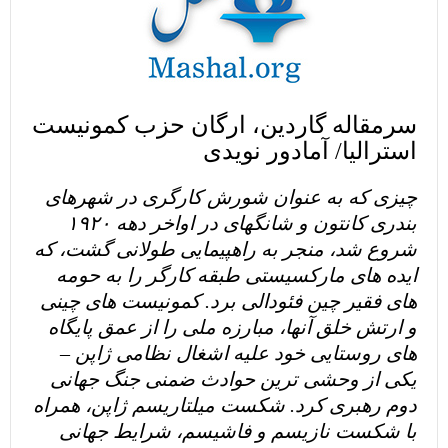
سرمقاله گاردین، ارگان حزب کمونیست
استرالیا/ آمادور نویدی
چیزی که به عنوان شورش کارگری در شهرهای
بندری کانتون و شانگهای در اواخر دهه ۱۹۲۰
شروع شد، منجر به راهپیمایی طولانی گشت، که
ایده های مارکسیستی طبقه کارگر را به حومه
های فقیر چین فئودالی برد. کمونیست های چینی
و ارتش خلق آنها، مبارزه ملی را از عمق پایگاه
های روستایی خود علیه اشغال نظامی ژاپن –
یکی از وحشی ترین حوادث ضمنی جنگ جهانی
دوم رهبری کرد. شکست میلتاریسم ژاپن، همراه
با شکست نازیسم و فاشیسم، شرایط جهانی