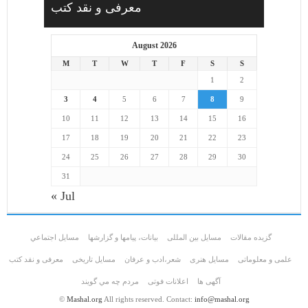
معرفی و نقد کتب
August 2026
M
T
W
T
F
S
S
1
2
3
4
5
6
7
8
9
10
11
12
13
14
15
16
17
18
19
20
21
22
23
24
25
26
27
28
29
30
31
« Jul
گزیده مقالات
مسایل بین المللی
بیانات، پیامها و گزارشها
مسايل اجتماعي
علمی و معلوماتی
مسايل هنری
شعر،ادب و عرفان
مسایل تاریخی
معرفی و نقد کتب
آگهی ها
اعلانات فوتی
مردم چه مي گويند
©
Mashal.org
All rights reserved. Contact:
info@mashal.org