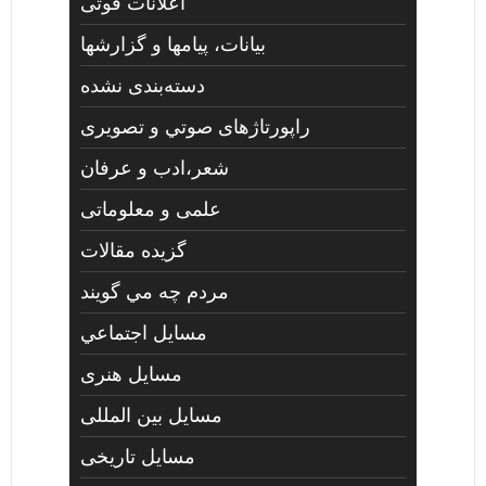
اعلانات فوتی
بیانات، پیامها و گزارشها
دسته‌بندی نشده
راپورتاژهای صوتي و تصويری
شعر،ادب و عرفان
علمی و معلوماتی
گزیده مقالات
مردم چه مي گويند
مسايل اجتماعي
مسايل هنری
مسایل بین المللی
مسایل تاریخی