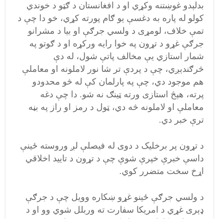
بدلېدو غوښتنه وکړي او د افغانستان د ګټو د خوندي
کولو له پاره به دغسې يو ګام پورته کړي، خو دا چې د
تمې خلاف، لومړی د ولسي جرګې او بيا د مشرانو
جرګې غړو د تړون په خوا رايه ورکړه او د ګوتو په
شمار استازي يې مخالف پاتې شول، له دې
څرګندېږي، چې د پردې تر شا نور لاملونه او معاملې
هم موجود دي، چې په پارلمان کې له څو محدودو
پرته، هېڅ استازی ورته ټینګ نه شو. دا چې دغه
معاملې او لاملونه څه دي، ټول د رمز او راز په بڼه
ترې خبر دي.
د تړون پر برخليک د دوی له فيصلې لږ وروسته ځينې
داسې خبرې خپرې شوې چې د تړون د تاييد اخلاقي
اړخ سخت متضرر کوي.
د ولسي جرګې ځينو غړو ښکاره وويل چې د جرګې
ډېری غړي د امريکا سفارت ته وربلل شوي وو او د