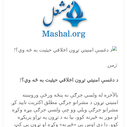
ژمن
د دغسې امنيتي تړون اخلاقي حيثيت به څه وي؟!
بالآخره له ولسي جرګې نه پنځه ورځې وروسته
امنيتي تړون د مشرانو جرګې مطلق اکثريت تاييد کړ.
مشرانو جرګې ويلي وو چې ولسي جرګې بيړه وکړه
او موږ به ځيرنه کوو، بيا به د تړون په تړاو پرېکړه
کوو. دا دی اوس يې «ځيرنه» وکړه او تړون يې کټ