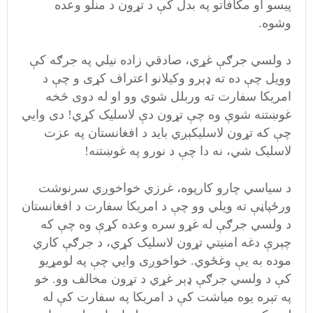
پيسو او مکافاتو په بدل کې د تړون د منلو وعده
وشوه.
د ولسي جرګې غړي، صادقي زاده نيلي په جرګه کې
وويل چې ده ته ډېرو وکيلانو اعتراف کړی و چې د
امريکا سفارت ته وربلل شوي وو او له دوی څخه
غوښتنه شوې وه چې تړون دې لاسليک کړي! دی وايي
چې که تړون لاسليکېږي بايد د افغانستان په عزت
لاسليک شي، نه دا چې د نورو په غوښتنه!
د سياسي چارو کارپوه، غرزي خواخوږي سرنوشت
ورځپاڼې ته ويلي وو چې د امريکا سفارت د افغانستان
د ولسي جرګې له غړو سره وعده کړې وه چې که
چېرې دغه امنيتي تړون لاسليک کړي، د جرګې کاري
موده به يې وغځوي. خواخوږی وايي چې په لومړيو
کې د ولسي جرګې ډېر غړي د تړون مخالف وو. خو
په تېره يوه مياشت کې د امريکا په سفارت کې له