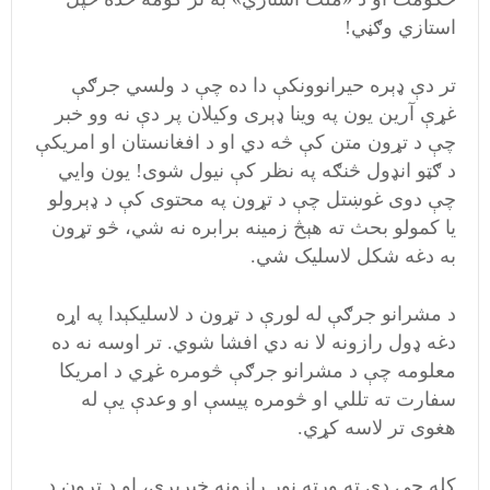
استازي وګڼي!
تر دې ډېره حيرانوونکې دا ده چې د ولسي جرګې
غړې آرين يون په وينا ډېری وکيلان پر دې نه وو خبر
چې د تړون متن کې څه دي او د افغانستان او امريکې
د ګټو انډول څنګه په نظر کې نيول شوی! يون وايي
چې دوی غوښتل چې د تړون په محتوی کې د ډېرولو
يا کمولو بحث ته هېڅ زمينه برابره نه شي، څو تړون
به دغه شکل لاسليک شي.
د مشرانو جرګې له لورې د تړون د لاسليکېدا په اړه
دغه ډول رازونه لا نه دي افشا شوي. تر اوسه نه ده
معلومه چې د مشرانو جرګې څومره غړي د امريکا
سفارت ته تللي او څومره پيسې او وعدې يې له
هغوی تر لاسه کړي.
کله چې دې ته ورته نور رازونه خپرېږي، او د تړون د