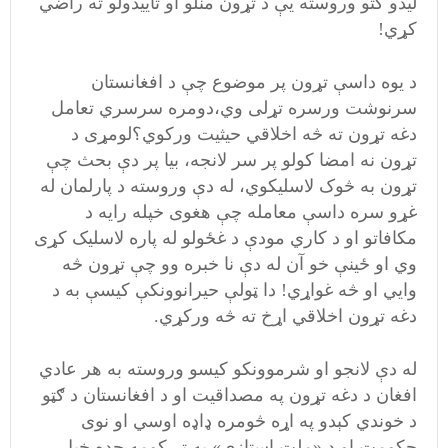
ليدو کتو وروسته يې د تړون منلو او تاييدولو ته راضي
کړي!
د يوه داسې تړون پر موضوع چې د افغانستان
سرنوشت ورسره تړلی وي،دومره سرسري تعامل
دغه تړون ته څه اخلاقي حيثيت ورکوي؟لومړی د
تړون نه امضا کولو پر سر لانجه، بيا پر دې بحث چې
تړون به څوک لاسليکوي، له دې وروسته د پارلمان له
غړو سره داسې معامله چې هغوی خپله رايه د
مکافاتو او د کاري مودې د غځولو له پاره لاسليک کړی
وي او ځينې خو آن له دې نا خبره وو چې تړون څه
وايي او څه غواړي! دا ټولې حيرانوونکې کيسې به د
دغه تړون اخلاقي اړخ ته څه ورکړي.
له دې لانجو او شرموونکو کيسو وروسته به هر عادي
افغان د دغه تړون په مصداقيت او د افغانستان د ګټو
د خوندي کېدو په اړه څومره ډاډه اوسي او نوی
حکومت او د «ملت استازي» به تر کومه حده خپل