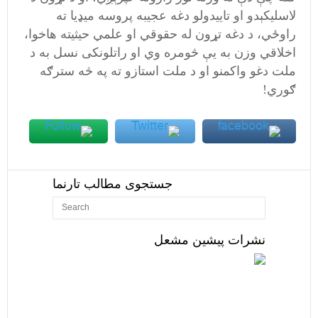
لاسليکېدو او تاييدولو دغه عجيبه پروسه ميډيا ته
راوځي، د دغه تړون له حقوقي او علمي حيثيته هاخوا،
اخلاقي وزن به يې څومره وي او راتلونکی نسل به د
ملت دغو واکمنو او د ملت استازو ته په څه سترګه
ګوري!
جستجوی مطالب تارنما
نشرات پیشین مشعل