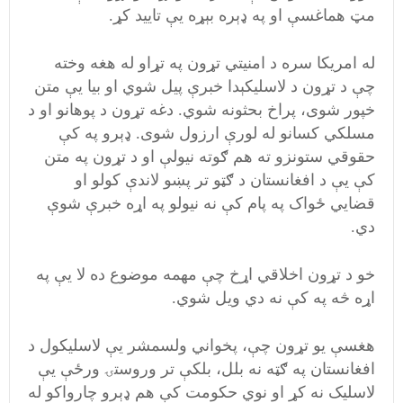
مټ هماغسې او په ډېره بېړه یې تاييد کړ.
له امريکا سره د امنيتي تړون په تړاو له هغه وخته
چې د تړون د لاسليکېدا خبرې پيل شوي او بيا يې متن
خپور شوی، پراخ بحثونه شوي. دغه تړون د پوهانو او د
مسلکي کسانو له لورې ارزول شوی. ډېرو په کې
حقوقي ستونزو ته هم ګوته نيولې او د تړون په متن
کې يې د افغانستان د ګټو تر پښو لاندې کولو او
قضايي ځواک په پام کې نه نيولو په اړه خبرې شوې
دي.
خو د تړون اخلاقي اړخ چې مهمه موضوع ده لا یې په
اړه څه په کې نه دي ويل شوي.
هغسې يو تړون چې، پخواني ولسمشر يې لاسليکول د
افغانستان په ګټه نه بلل، بلکې تر وروستۍ ورځې يې
لاسليک نه کړ او نوي حکومت کې هم ډېرو چارواکو له