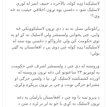
لاسليکېدا ډډه کوله، بالآخره د حنيف اتمر له لورې
لاسليک شو، د دغسې يوه تړون اخلاقي حيثيت به څه
وي؟!
راتلونکي نسل ته به د دې تړون لاسليکوونکي څه
وايي، چې پخواني ولسمشر ولې لاسليک نه کړ او په
نوي حکومت کې ولې چارواکو د دغسې يوه سند له
لاسليکېدا ډډه کوله چې دوی يې د افغانستان په ګټې
بولي!
وروسته له دې چې د ولسمشر اشرف غني حکومت
په لومړيو ۲۴ ساعتونو کې دغه تړون وروسته له
اوږده کشمکشه لاسليک کړ، بيا د ولسي جرګې او
مشرانو جرګې نوبت و چې پر تړون پرېکړه وکړي.
د ډېرو تمه دا وه چې د افغانستان پارلمان به دغه
تړون لاسليک نه کړي يا خو به لږ تر لږه د متن د