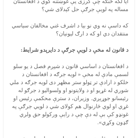
آيا لکه څنګه چې کرزی يې غوښتنه کوي د افغانستان
مساله په لويې جرګې حل کېدلای شي؟
که داسې نه وي نو بيا د اشرف غني مخالفان سياسي
منتقدان دي او که د ارګ ليونيان؟
د قانون له مخې د لويې جرګې د دايرېدو شرايط:
د افغانستان د اساسي قانون د شپږم فصل د يو سلو
لسمې مادې له مخې « لويه جرګه د افغانستان د
خلكو د ارادې تر ټولو ستر مظهر دى لويه جرګه د ملي
شوري له غړيو او د ولايتونو او ولسواليو د جرګو له
رئيسانو جوړېږي. وزيران، د سترې محكمې رئيس او
غړي او لوي څارنوال هم كولاى شي د لويي جرګې په
غونډو كې بې له دې چې د رايې وركولو حق ولري
ګډون وكړي».