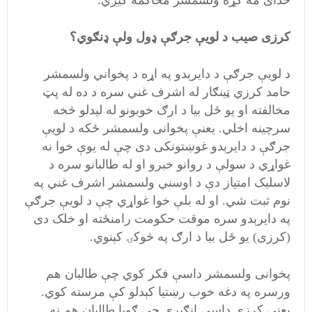
کرزی صيب د لويې جرګې ډول ولې ډنګوي؟
د لويې جرګې د دايرېدو په اړه د پخواني ولسمشر
حامد کرزي ټينګار له اشرف غني سره د ده له پټ
مخالفته او يو ځل بيا د ارګ خوبونو له ليدلو څخه
سرچينه اخلي. يعنې پخوانی ولسمشر ځکه د لويې
جرګې د دايرېدو غوښتونکی دی چې له يوې خوا نه
غواړي د سولې د روانو خبرو او له طالبانو سره د
لاسليک امتياز دې د اوسني ولسمشر اشرف غني په
نوم ثبت شي. او له بلې خوا غواړي چې د لويې جرګې
په دايرېدو سره موقت حکومت رامنځته او خلک دی
(کرزی) يو ځل بيا د ارګ په څوکۍ کېنوي.
پخوانی ولسمشر داسې فکر کوي چې طالبان هم
ورسره په دغه خوب رښتيا کېدلو کې مرسته کوي.
یعنې کرزی داسې انګيري چې ګويا طالبان هم نه