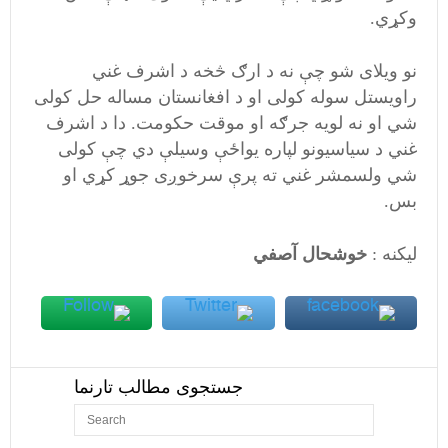
وکړي.
نو ويلای شو چې نه د ارګ څخه د اشرف غني
راويستل سوله کولی او د افغانستان مساله حل کولی
شي او نه لويه جرګه او موقت حکومت. دا د اشرف
غني د سياسيونو لپاره يواځې وسيلې دي چې کولی
شي ولسمشر غني ته پرې سرخوږی جوړ کړي او
بس.
لیکنه :
خوشحال آصفي
جستجوی مطالب تارنما