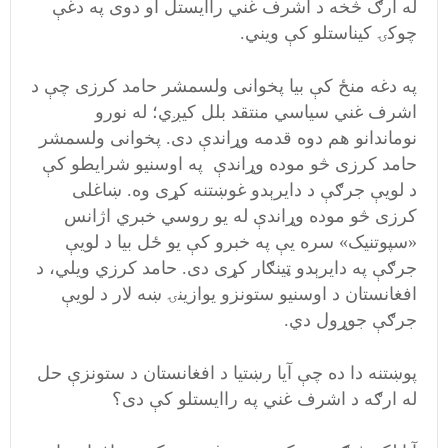
له ارګ څخه د اشرف غني راايستل او دوی په دغې
چوکۍ کيناستلو کې ویني.
په دغه منځ کې بيا پخوانی ولسمشر حامد کرزی چې د
اشرف غني سياسي منتقد بلل کيږي؛ له نورو
نوماندانو هم دوه قدمه وړاندې دی. پخوانی ولسمشر
حامد کرزی څو موده وړاندې په اوسنيو شرايطو کې
د لويې جرګې د دایرېدو غوښتنه کړی وه. ښاغلی
کرزی څو موده وړاندې له يو روسي خبري اژانس
«سپوتنیک» سره يې په خبرو کې يو ځل بيا د لويې
جرګې په دايرېدو ټينګار کړی دی. حامد کرزي ويلي، د
افغانستان د اوسنیو ستونزو یوازینۍ ښه لار د لویې
جرګې جوړول دي.
پوښتنه دا ده چې آيا رښتيا د افغانستان د ستونزې حل
له ارګه د اشرف غني په راايستلو کې دی؟