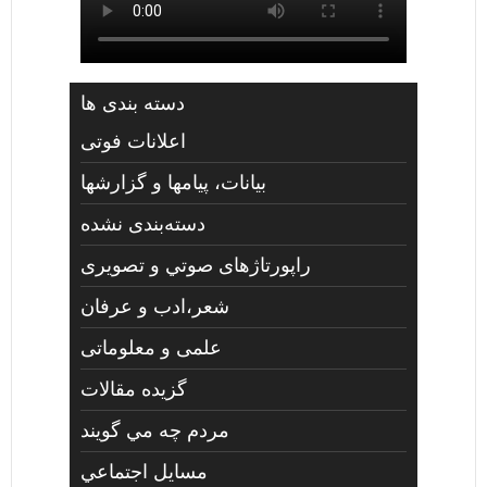
دسته بندی ها
اعلانات فوتی
بیانات، پیامها و گزارشها
دسته‌بندی نشده
راپورتاژهای صوتي و تصويری
شعر،ادب و عرفان
علمی و معلوماتی
گزیده مقالات
مردم چه مي گويند
مسايل اجتماعي