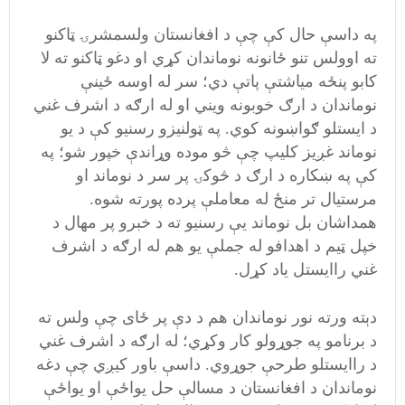
په داسې حال کې چې د افغانستان ولسمشرۍ ټاکنو
ته اوولس تنو ځانونه نوماندان کړي او دغو ټاکنو ته لا
کابو پنځه مياشتې پاتې دي؛ سر له اوسه ځينې
نوماندان د ارګ خوبونه ويني او له ارګه د اشرف غني
د ايستلو ګواښونه کوي. په ټولنيزو رسنيو کې د يو
نوماند غږيز کليپ چې څو موده و‌ړاندې خپور شو؛ په
کې په ښکاره د ارګ د څوکۍ پر سر د نوماند او
مرستيال تر منځ له معاملې پرده پورته شوه.
همداشان بل نوماند يې رسنيو ته د خبرو پر مهال د
خپل ټيم د اهدافو له جملې يو هم له ارګه د اشرف
غني راايستل ياد کړل.
دېته ورته نور نوماندان هم د دې پر ځای چې ولس ته
د برنامو په جوړولو کار وکړي؛ له ارګه د اشرف غني
د راايستلو طرحې جوړوي. داسې باور کيږي چې دغه
نوماندان د افغانستان د مسالې حل يواځې او يواځې