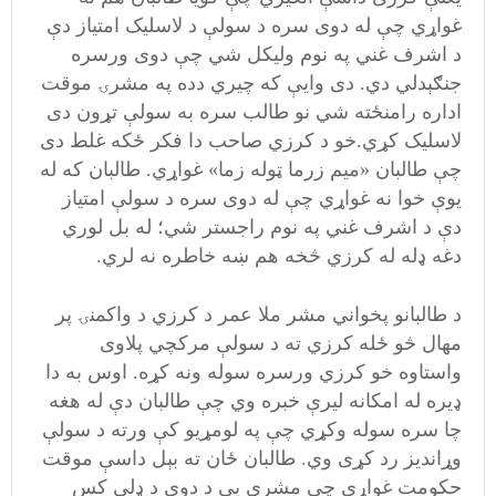
غواړي چې له دوی سره د سولې د لاسليک امتياز دې
د اشرف غني په نوم وليکل شي چې دوی ورسره
جنګېدلي دي. دی وايې که چيري دده په مشرۍ موقت
اداره رامنځته شي نو طالب سره به سولې تړون دی
لاسليک کړي.خو د کرزي صاحب دا فکر ځکه غلط دی
چې طالبان «ميم زرما ټوله زما» غواړي. طالبان که له
يوې خوا نه غواړي چې له دوی سره د سولې امتياز
دې د اشرف غني په نوم راجستر شي؛ له بل لوري
دغه ډله له کرزي څخه هم ښه خاطره نه لري.
د طالبانو پخواني مشر ملا عمر د کرزي د واکمنۍ پر
مهال څو ځله کرزي ته د سولې مرکچي پلاوی
واستاوه خو کرزي ورسره سوله ونه کړه. اوس به دا
ډيره له امکانه ليرې خبره وي چې طالبان دې له هغه
چا سره سوله وکړي چې په لومړيو کې ورته د سولې
وړانديز رد کړی وي. طالبان ځان ته بېل داسې موقت
حکومت غواړي چې مشري يې د دوی د ډلې کس