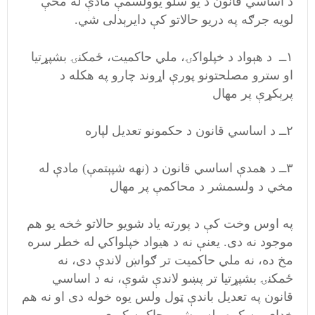
د اساسي قانون د يو سلو يوولسمې مادې له مخې
لویه جرګه په دريو حالاتو کې دايرېدلی شي.
۱ــ د هېواد د خپلواكۍ، ملي حاكميت، ځمكنۍ بشپړتيا
او سترو مصلحتونو پورې اړوند چارو په هکله د
پرېکړې پر مهال
۲ــ د اساسي قانون د حكمونو تعديل لپاره
۳ــ د همدې اساسي قانون د (نهه شپېتمې) مادې له
مخي د ولسمشر د محاکمې پر مهال
په اوس وخت کې د پورته ياد شويو حالاتو څخه يو هم
موجود نه دی. یعنې نه د هيواد خپلواکي له خطر سره
مخ ده، نه ملي حاکميت تر ګواښ لاندې دی، نه
ځمکنۍ بشپړتيا تر پښو لاندې شوې، نه د اساسي
قانون په تعدیل باندې ټول ولس يوه خوله دی او نه هم
خدای مه کړه ولسمشر محاکمه کيږي.