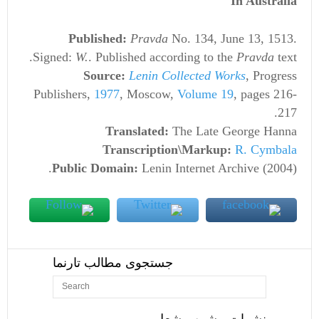
In Australia
Published:
Pravda
No. 134, June 13, 1513.
Signed:
W.
. Published according to the
Pravda
text.
Source:
Lenin Collected Works
, Progress
Publishers,
1977
, Moscow,
Volume 19
, pages 216-
217.
Translated:
The Late George Hanna
Transcription\Markup:
R. Cymbala
Public Domain:
Lenin Internet Archive (2004).
جستجوی مطالب تارنما
نشرات پیشین مشعل