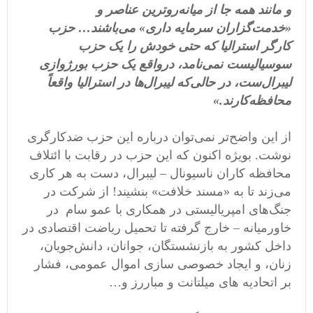
و مانند همه جا از میانه‌روترین عناصر و
«خدمت‌گزاران سرمایه داری» می‌باشند…
حزب
کارگر استرالیا که حتی خودش را یک حزب
سوسیالیست نمی‌نامد، درواقع یک حزب بورژوازی
لیبرال‌ست، در حالی‌که لیبرال‌ها در استرالیا واقعاً
محافظه‌کارند.»
از این واضح‌تر نمی‌توان درباره این حزب ضدکارگری
نوشت. بویژه اکنون که این حزب در رقابت با ائتلاف
محافظه کاران ناسیونال – لیبرال، دست به هر کاری
می‌زند تا به «مسند خلافت» بنشیند! از شرکت در
جنگ‌های امپریالیستی در همکاری با عمو سام در
خاورمیانه – خارج گرفته تا تحمیل ریاضت اقتصادی در
داخل کشور به بازنشستگان، جوانان، دانش‌جویان،
زنان، و ایجاد خصوصی سازی اموال عمومی، فشار
بر اتحادیه های میلتانت و مباررز و…