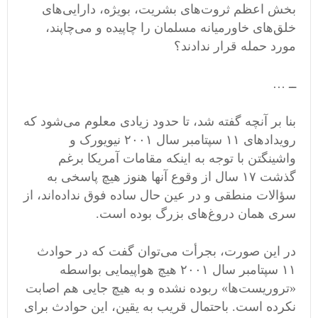
بخش اعظم ثروت‌های بشریت، بویژه، دارایی‌های
خلق‌های خاورمیانه مسلمان را چاپیده و می‌چاپند،
مورد حمله قرار ندادند؟
ــ …
بنا بر آنچه گفته شد، تا حدود زیادی معلوم می‌شود که
رویدادهای ١١ سپتامبر سال ۲٠٠١ نیویورک و
واشینگتن با توجه به اینکه مقامات آمریکا برغم
گذشت ١۷ سال از وقوع آنها هنوز هیچ پاسخی به
سؤالات منطقی و در عین حال ساده فوق نداده‌اند، از
سری همان دروغ‌های بزرگ بوده است.
در این صورت، بجرأت می‌توان گفت که در حوادث
١١ سپتامبر سال ۲٠٠١ هیچ هواپیمایی بواسطه
«تروریست‌ها» ربوده نشده و به هیچ جایی هم اصابت
نکرده است. باحتمال قریب به یقین، این حوادث برای