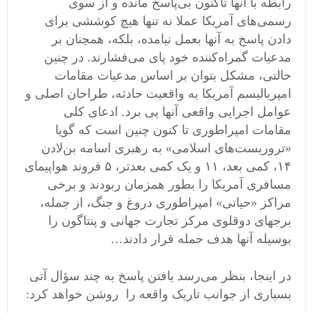
رابطه با آنها تاکنون بی‌پاسخ مانده و از سوی
رسمی‌های آمریکا عملا نه تنها هیچ کوششی برای
دادن پاسخ به آنها بعمل نیامده، بلکه، همچنان بر
مدعیات گمراه‌کننده خود پای می‌فشارند. در چنین
حالتی، مشکل بتوان بر اساس مدعیات مقامات
امپریالیسم آمریکا به واقعیت حادثه، طراحان اصلی و
عوامل اجرایی واقعی آنها پی برد. ادعای کلی
مقامات امپراطوری تا کنون چنین است که گویا
«تروریست‌های اسلامی» به رهبری اسامه بن‌لادن
١۴، کمی بعد، ١١ و یک کمی بعدتر، ۵ فروند هواپیمای
مسافری آمریکا را بطور همزمان ربودند و برخی
مراکز «حیاتی» امپراطوری دروغ و جنگ، از جمله،
برجهای دوقلوی مرکز تجارت جهانی و پنتاگون را
بوسیله آنها هدف حمله قرار دادند…
در اینجا، بنظر می‌رسد یافتن پاسخ به چند سؤال آتی
بسیاری از جوانب تاریک واقعه را روشن خواهد کرد: