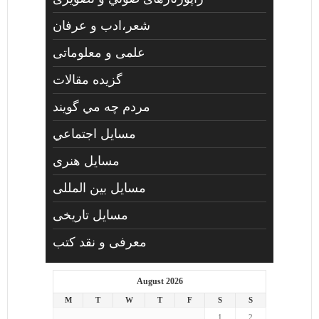
شعر،ادب و عرفان
علمی و معلوماتی
گزیده مقالات
مردم چه مي گويند
مسايل اجتماعي
مسايل هنری
مسایل بین المللی
مسایل تاریخی
معرفی و نقد کتب
August 2026
M
T
W
T
F
S
S
1
2