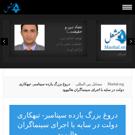
تضاد دین و
حقیقت...!
توهم خدای دین،
حقیقتِ بشر را در
آزادی او به…
در راستای : …
Mashal.org
مسایل بین المللی
دروغ بزرگ یازده سپتامبر- تبهکاری
دولت در سایه با اجرای سینماگران هالیوود
دروغ بزرگ یازده سپتامبر- تبهکاری
دولت در سایه با اجرای سینماگران
هالیوود