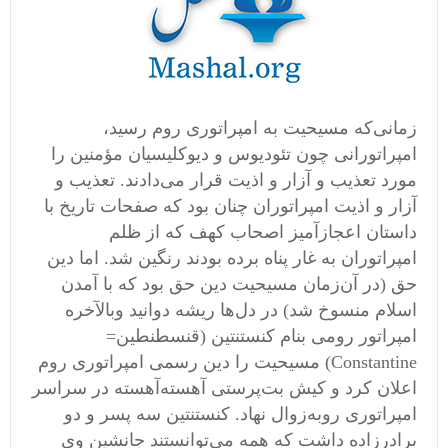
زمانی‌که مسیحیت به امپراتوری روم رسید،
امپراتورانی چون تئودیوس و دیوکلیسیان مؤمنین را
مورد تعذیب و آزار و اذیت قرار می‌دادند. تعذیب و
آزار و اذیت امپراتوران چنان بود که صفحات تاریخ با
داستان اعجازآمیز اصحاب کهف که از ظلم
امپراتوران به غار پناه برده بودند رنگین شد. اما دین
حق (در آن‌زمان مسیحیت دین حق بود که با آمدن
اسلام منسوخ شد) در دل‌ها ریشه دوانید وبالآخره
امپراتور رومی بنام کنستنتین (قنسطنطین=
Constantine) مسیحیت را دین رسمی امپراتوری روم
اعلان کرد و کیش بت‌پرستی آهسته‌آهسته در سراسر
امپراتوری روبه‌زوال نهاد. کنستنتین سه پسر و دو
برادرزاده داشت که همه می‌توانستند جانشین وی