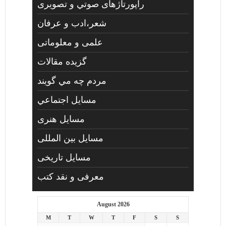
راپورتاژهای صوتي و تصويری
شعر،ادب و عرفان
علمی و معلوماتی
گزیده مقالات
مردم چه مي گويند
مسايل اجتماعي
مسايل هنری
مسایل بین المللی
مسایل تاریخی
معرفی و نقد کتب
August 2026
M
T
W
T
F
S
S