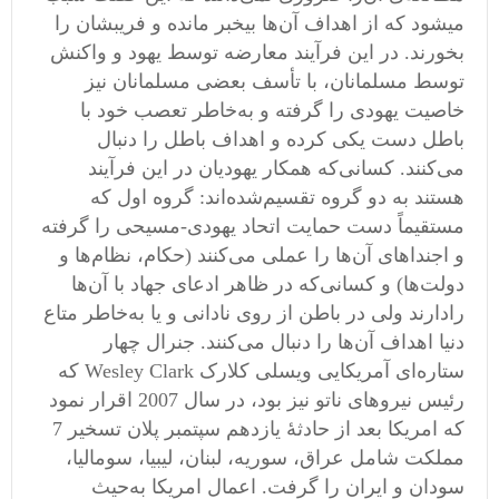
میشود که از اهداف آن‌ها بیخبر مانده و فریبشان را
بخورند. در این فرآیند معارضه توسط یهود و واکنش
توسط مسلمانان، با تأسف بعضی مسلمانان نیز
خاصیت یهودی را گرفته و به‌خاطر تعصب خود با
باطل دست یکی کرده و اهداف باطل را دنبال
می‌کنند. کسانی‌که همکار یهودیان در این فرآیند
هستند به دو گروه تقسیم‌شده‌اند: گروه اول که
مستقیماً دست حمایت اتحاد یهودی-مسیحی را گرفته
و اجنداهای آن‌ها را عملی می‌کنند (حکام، نظام‌ها و
دولت‌ها) و کسانی‌که در ظاهر ادعای جهاد با آن‌ها
رادارند ولی در باطن از روی نادانی و یا به‌خاطر متاع
دنیا اهداف آن‌ها را دنبال می‌کنند. جنرال چهار
ستاره‌ای آمریکایی ویسلی کلارک Wesley Clark که
رئیس نیروهای ناتو نیز بود، در سال 2007 اقرار نمود
که امریکا بعد از حادثۀ یازدهم سپتمبر پلان تسخیر 7
مملکت شامل عراق، سوریه، لبنان، لیبیا، سومالیا،
سودان و ایران را گرفت. اعمال امریکا به‌حیث