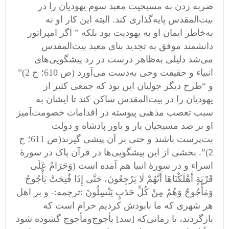
ضربه زدن به مسیحیت معبد سوم یهودیان را در
بیت‌المقدس پایه‌گذاری کند. البته این کار او نه
به‌خاطر ایمان او به یهودیت بود بلکه ” اگر امپراتور
دانشمند موفق به تجدید بنای معبد بیت‌المقدس
می‌شد دلیلی به‌ظاهر درست در رد پیشگویی‌های
انبیاء و حقیقت وحی به‌دست می‌آورد (ص 610؛ ج 2)”
و “طرح دیگر جولیان این بود که جمعی کثیر از
یهودیان را در بیت‌المقدس ساکن کند تا ایشان به
سبب تعصب مذهبی پیوسته در اقدامات خصومت‌آمیز
او بر ضد مسیحیان یار و یاور پادشاه و دولت
بت‌پرست باشند و حتی بر آن پیشی گیرند(ص 611؛ ج
2)”. بخشی از این پیشگویی‌ها در قرآن پاک در سورۀ
اسراء و در سورۀ انبیا هم آمده است (وَحَرَامٌ عَلَى
قَرْيَةٍ أَهْلَكْنَاهَا أَنَّهُمْ لَا يَرْجِعُونَ، حَتَّى إِذَا فُتِحَتْ يَأْجُوجُ
وَمَأْجُوجُ وَهُمْ مِنْ كُلِّ حَدَبٍ يَنْسِلُونَ :ترجمه:- و بر اهل
هر شهرى كه ما نابودش كرديم حرام است كه
بازگردند، تا زمانی‌که [سد] یأجوج‌ومأجوج گشوده شود