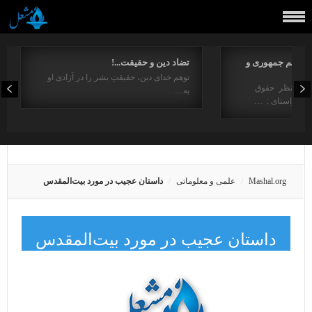
مفاهیم جمهوری و
تضاد دین و حقیقت...!
توهم خدای دین، حقیقتِ بشر را در آزادی او
ت از منظر حقوق
به…
در راستای : …
Mashal.org
علمی و معلوماتی
داستان عجیب در مورد بیت‌المقدس
داستان عجیب در مورد بیت‌المقدس