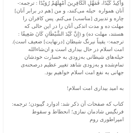
وَأَكِيدُ كَيْدًا، فَمَهِّلِ الْكَافِرِينَ أَمْهِلْهُمْ رُوَيْدًا : ترجمه:-
آنان همواره حیله می‌کنند، و من [هم در برابر آنان]
چاره و تدبیری [مناسب] می‌کنم. پس کافران را
مهلت ده و مدت اندکی آنان را در این حالی که
هستند، مهلت ده) و (إِنَّ كَيْدَ الشَّيْطَانِ كَانَ ضَعِيفًا :
ترجمه:- یقیناً نيرنگ شيطان [درنهایت] ضعيف است).
امت اسلام در حال بیداری است و ان‌شاءالله
حیله‌های شیطانی به‌زودی به خسارت خودشان
تمام‌شده و به‌زودی شاهد تغییر عظیم درصحنه‌ی
جهانی به نفع امت اسلام ‌خواهیم بود.
به امید بیداری امت اسلام!
کتاب که صفحات آن ذکر شد: ادوارد گیبودن؛ ترجمه:
فرنگیس شادمان نمازی؛ انحطاط و سقوط
امپراطوری روم