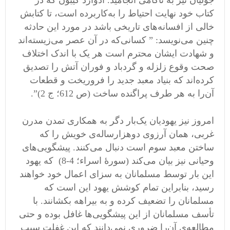
جولیان نیز به ناکامی انجامید. ادوارد گیبون که در
کتاب خود نهایت احتیاط را به‌کاربرده است، تا کتابش
خالی از افسانه‌های تاریخی باشد در مورد این حادثه
چنین می‌نویسد: ” کسانی‌که در آن عصر می‌زیسته‌اند
و شهادت ایشان محترم است هر یک با اندک اختلاف
صحت وقوع زلزله و گردباد و فوران آتش را تصدیق
کرده‌اند که بنیاد معبد جدید را فروریخت و قطعات
آن‌را به هر طرف پراگنده ساخت (ص 612؛ ج 2)”.
امروز نیز یهودیان یک‌بار دگر به همکاری تمدن مدرن
غربی، همان آرزوی دوهزارساله‌ی خویش را که
ساختن معبد سوم است دنبال می‌کنند. پیشگویی‌های
وحیانی نیز بیان می‌کند (سورۀ اسراء؛ 4-8) که یهود
این بار توسط مسلمانان به سزای اعمال خود خواهند
رسید، بنابراین تمام کوشش یهود این است که
مسلمانان را تضعیف کرده و به بیراهه بکشانند. با
تأسف مسلمانان از این پیشگویی‌ها غافل بوده و حتی
مطالعه‌ی آن‌را ضروری نمی‌دانند که این غفلت سبب