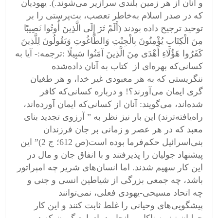
و آنان از هر زمین بلندی سرازیر می‌شوند.). یهودیان
که در صدر اسلام به‌خاطر تعصب، بت‌پرستی را بر
توحید ترجیح داده بودند (أَلَمْ تَرَ إِلَى الَّذِينَ أُوتُوا نَصِيبًا
مِنَ الْكِتَابِ يُؤْمِنُونَ بِالْجِبْتِ وَالطَّاغُوتِ وَيَقُولُونَ لِلَّذِينَ
كَفَرُوا هَؤُلَاءِ أَهْدَى مِنَ الَّذِينَ آمَنُوا سَبِيلًا :ترجمه:- آیا به
کسانی‌که بهره‌ای از کتاب به آنان داده‌شده
ننگریستی که به هر معبودی غیر خدا، و هر طغیان
گری ایمان می‌آورند؟! و درباره کسانی‌که کافر
شده‌اند، می‌گویند: آنان از کسانی‌که ایمان آورده‌اند،
راه‌یافته‌ترند) این بار نیز نظر به ” آرزوی تجدید بنای
معبد که در هر عصر و زمانی بر جان فرزندان
بنی‌اسرائیل حکم‌فرما بوده است(ص 612؛ ج 2)” این
پیشنهاد جولیان را پذیرفتند و با انفاق جان و مال در
این کار سهیم شدند. اما انسان‌های شریر چه امپراتور
باشد، چه جمعی بزرگی از شیاطین انسی و جنی و
چه اتحاد مسیحی-یهودی فعلی، نمی‌توانند
پیشگویی‌های وحیانی را غلط ثابت کنند و این کار