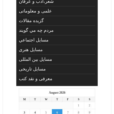
شعر،ادب و عرفان
علمی و معلوماتی
گزیده مقالات
مردم چه مي گويند
مسايل اجتماعي
مسايل هنری
مسایل بین المللی
مسایل تاریخی
معرفی و نقد کتب
August 2026
M
T
W
T
F
S
S
1
2
3
4
5
6
7
8
9