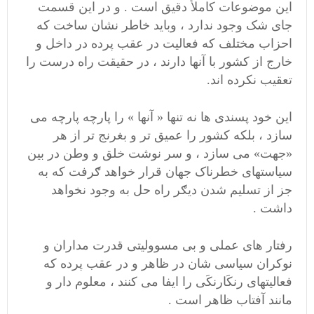
این موضوعات کاملأ دقیق است . و در این قسمت
جای شک وجود ندارد ، وباید خاطر نشان ساخت که
احزاب مختلف که فعالیت در عقب پرده در داخل و
خارج از کشور با آنها دارند ، در حقیقت راه درست را
تعقیب نکرده اند.
این خود پسندی ها نه تنها « آنها » را پارچه پارچه می
سازد ، بلکه کشور را عمیق تر و بغرنج تر از هر
«جهت» می سازد ، و سر نوشت خلق و وطن در بین
سیاستهای خطرناک جهان قرار خواهد ګرفت که به
جز از تسلیم شدن دیګر راه حل به وجود نخواهد
داشت .
رفتار های عملی و بی مسوولیتی قدرت مداران و
نوکران سیاسی شان در ظاهر و در عقب پرده که
فعالیتهای رنکَارنکَی را ایفا می کنند ، معلوم دار و
مانند آفتاب ظاهر است .