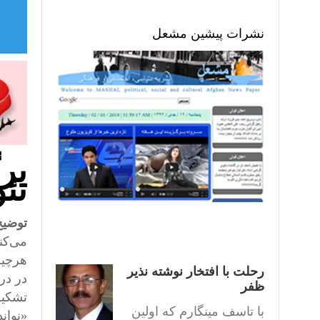
نشرات پیشین مشعل
بر
تئو
توضیح
می‌کن
هرچیز
رحلت با افتخار نوشته نذیر
در در
ظفر
تشکیل
با تاسف مینگارم که اولین
«نوان