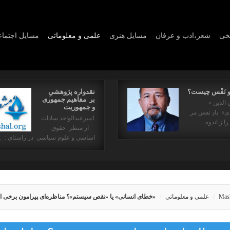
یخی
شعر،ادب و عرفان
مسايل هنری
علمی و معلوماتی
مسايل اجتما
و نَفْس چیست؟
نقدواره پژوهشیِ
بر مفاهیم جمهوری
 الدین «
و جمهوریت
» بادِ نفس مر
1میرعبدالواحد سادات
را ز اندوه…
از منظر حقوق
اساسی و علوم سیاسی در راستای : 
Mas
علمی و معلوماتی
«خطای انسانی» یا «نقص سیستم»؟ مناظره‌ای پیرامون برخی ا