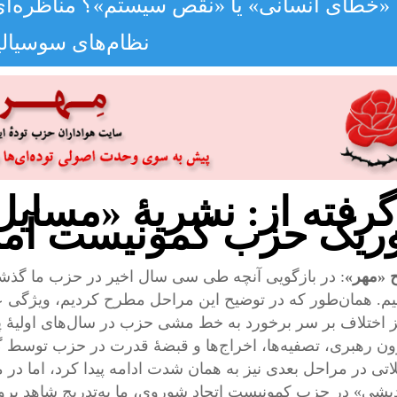
«خطای انسانی» یا «نقص سیستم»؟ مناظره‌ای
نظام‌های سوسیال
گرفته از: نشریهٔ «مسای
ریک حزب کمونیست آمریکا،
 «مهر»
: در بازگویی آنچه طی سی سال اخیر در حزب ما گذشت
یم. همان‌طور که در توضیح این مراحل مطرح کردیم، ویژگی عمد
 اختلاف بر سر برخورد به خط مشی حزب در سال‌های اولیهٔ 
ون رهبری، تصفیه‌ها، اخراج‌ها و قبضهٔ قدرت در حزب توسط گ
اتی در مراحل بعدی نیز به همان شدت ادامه پیدا کرد، اما در م
دیشی» در حزب کمونیست اتحاد شوروی، ما به‌تدریج شاهد برو