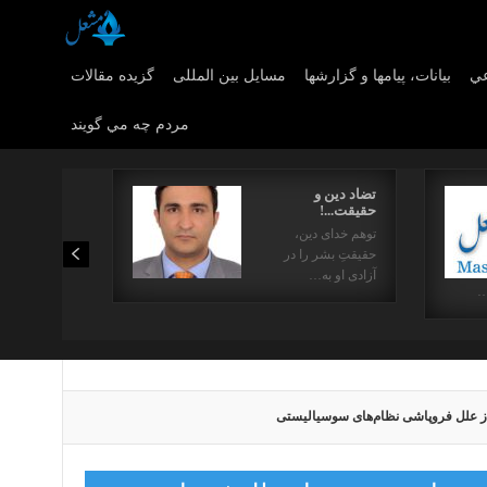
عي
بیانات، پیامها و گزارشها
مسایل بین المللی
گزیده مقالات
مردم چه مي گويند
تضاد دین و
حقیقت...!
توهم خدای دین،
حقیقتِ بشر را در
آزادی او به…
…
ز علل فروپاشی نظام‌های سوسیالیستی