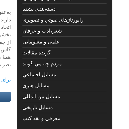
دسته‌بندی نشده
به‌عن
دارند
راپورتاژهای صوتي و تصويری
اتحاد
شعر،ادب و عرفان
علمی و معلوماتی
از جم
گاس ه
گزیده مقالات
همهٔ 
مردم چه مي گويند
نظر د
مسايل اجتماعي
برای 
مسايل هنری
مسایل بین المللی
مسایل تاریخی
معرفی و نقد کتب