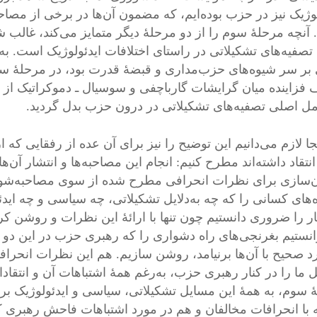
لوژیک نیز در حزب بوده‌ایم، که مضمون آن‌ها در برخی از مصاحب
آنچه مرحلهٔ سوم را از دو مرحلهٔ دیگر متمایز می‌کند، غالب
تصفیه‌های تشکیلاتی در راستای اختلافات ایدئولوژیک است. به‌ع
 بر سر شیوه‌های حزب‌مداری و قبضهٔ قدرت بود، در مرحلهٔ سوم
فزاینده میان گرایشات گارباچفی و سوسیال ـ دموکراتیک از 
مل اصلی تصفیه‌های تشکیلاتی در درون حزب بدل گردید.
جا لازم می‌دانیم این توضیح را نیز برای آن عده از رفقایی که
انتقاد داشته‌اند مطرح کنیم: انجام این مصاحبه‌ها و انتشار آن‌ها
ن‌سازی برای نظرات انحرافی مطرح شده از سوی مصاحبه‌شون
ه‌های کسانی را که چه به‌دلایل تشکیلاتی، چه سیاسی و چه اید
ار را ضروری دانستیم چون تنها با ارائهٔ این نظرات و روشن ک
نستیم بغرنجی‌های راه دشواری‌ را که رهبری حزب در این دو مرح
د صحیح با آن‌ها برنیامد، روشن سازیم. هم این نظرات انحرافی
ما را در کنار رهبری حزب، به‌رغم همهٔ اشتباهات آن و انتقادا
ٔ سوم، به همهٔ این مسایل تشکیلاتی، سیاسی و ایدئولوژیک بر
 با انحرافات مخالفان و هم در مورد اشتباهات فاحش رهبری ک