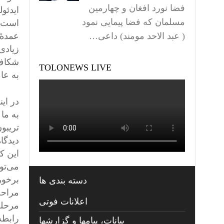
فضا نورد افغان و چهارمین
ایدئو
مسلمان که فضا پیمایی نمود
است. 
( عبد الاحد مومند) داعی…
عمدهٔ 
زیادی
شکاف 
TOLONEWS LIVE
به عا
در این
به ما 
تریبو
دیدگا
این ک
می‌توا
برخور
دسته بندی ها
مراحل 
اعلانات فوتی
مرحله
رابطه
بیانات، پیامها و گزارشها