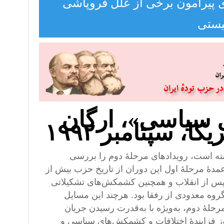
 پیرامون برخی از علل فروپاشی
یستی
ل سیاسی»، ارگان
 سپتامبر ۱۹۹۲
ه است، رویدادهای مرحلهٔ دوم را بررسی
هٔ مرحلهٔ اول این دوران از تاریخ حزب بیش از
پس از انقلاب و همچنین کشمکش‌های تشکیلاتی
روه معدودی از رفقا بود. هرچند این مسایل
رحلهٔ دوم، به‌ویژه با به‌قدرت رسیدن جریان
ز فزایندهٔ اختلافات و کشمکش‌های سیاسی و