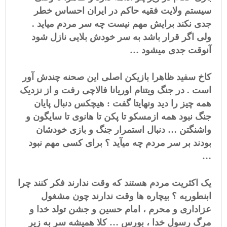
سیستم ولایت فقیه حاکم در ایران احساس خطر
جدی نکند برایش مهم نیست چه سر مردم میاید .
ولی اگر قرار باشد به سر خودش بلایی نازل شود
آنوقت جدی میشود …
کاخ سفید ظاهرا بازیکن اصلی این صحنه چندش آور
است . در جنگ ویتنام اوریانا فالاچی رفت و از نزدیک
همه چیز را دید ونهایتا گفت : هیچکس دنبال پایان
جنگ نبود همه ازمسکو تا پکن تا هانوی تا سایگون و
واشنگتن … دنبال استمرار جنگ و بازی خودشان
بودند بر سر مردم چه میآید ؟ برای کسی مهم نبود
…
یک اکثریت مردم هستند که وقت ندارند فکر کنند چرا
ابنطوریه ؟ بیچاره ها وقت ندارند چون مشغول
عزاداری و محرم ، امام حسین و جشن تولد خدا و
مرگ رسول خدا ، بورس … کلا همیشه سر به زیر