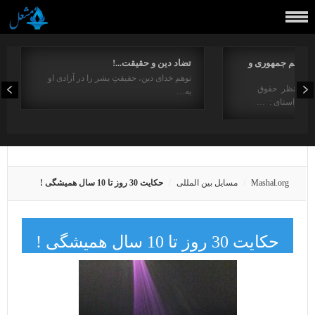
مفاهیم جمهوری و
تضاد دین و حقیقت...!
توهم خدای دین، حقیقتِ بشر را در آزادی او
ت از منظر حقوق
به…
در راستای : …
Mashal.org
مسایل بین المللی
حکایت 30 روز تا 10 سال همیشگی !
حکایت 30 روز تا 10 سال همیشگی !