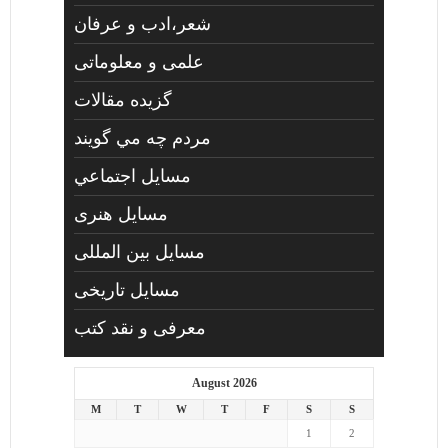
شعر،ادب و عرفان
علمی و معلوماتی
گزیده مقالات
مردم چه مي گويند
مسايل اجتماعي
مسايل هنری
مسایل بین المللی
مسایل تاریخی
معرفی و نقد کتب
August 2026
M
T
W
T
F
S
S
1
2