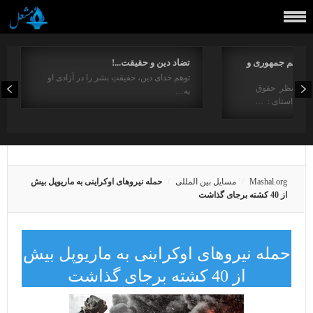
مفاهیم جمهوری و
تضاد دین و حقیقت...!
توهم خدای دین، حقیقتِ بشر را در آزادی او
ت از منظر حقوق
به…
در راستای : …
Mashal.org
مسایل بین المللی
حمله نیروهای اوکراینی به ماریوپل بیش
از 40 کشته برجای گذاشت
حمله نیروهای اوکراینی به ماریوپل بیش
از 40 کشته برجای گذاشت