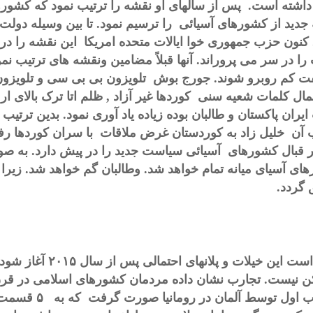
 داشته است. پس از سالهای او نقشه را ترتیب نمود که کشور
جدید از کشورهای آسیائی را ترسیم نمود. تا بین وسیله دول
. کنون حزب جمهوری خوا ایالات متحده امریکا این نقشه را د
ا در سر می پروراند. آنها قبلاً مضامین ونقشه های ترتیب نمود
ت کم روبرو شوند.
جورج بوش
تلویزون بی بی سی و تلویزو
ال
کلمات شعیه سنی کوردها غیر آزاد , ظلم اتا ترک بالای ا
ایران پاکستان و طالبان بوده زیاده یاد آوری نمود. بدین ترتیب
 آن خلیل زاد به کوردستان غرض ملاقات با سران کوردها رفت.
 قبال
کشورهای آسیائی سیاست جدید را در پیش دارد. به صور
ای آسیای میانه تمام خواهد شد. وطالبان گم خواهد شد. زیرا 
 گردد.
است این خیلات و پلانهای احتمالی پس از سال
۲۰۱۵
آغاز شود.
ن نیست. تجارب نشان داده مردمان کشورهای اسلامی در قر
 اول توسط آلمان در رومانیا صورت گرفت که به
۵
قسمت ت