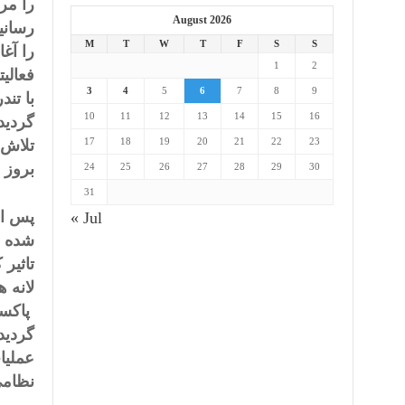
را مر
August 2026
رسانی
M
T
W
T
F
S
S
را آغ
1
2
فعالی
3
4
5
6
7
8
9
با تن
10
11
12
13
14
15
16
گردید
17
18
19
20
21
22
23
تلاش 
بروز 
24
25
26
27
28
29
30
31
پس ا
« Jul
شده ب
تاثیر
لانه ه
پاکست
گردید 
عملیا
نظامی