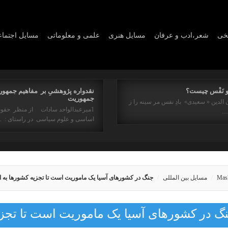
یخی
شعر،ادب و عرفان
مسايل هنری
علمی و معلوماتی
مسايل اجتما
و نَفْس چیست؟
نقدواره پژوهشیِ بر مفاهیم جمهور
جمهوریت
 الدین « سعیدی» بادِ نفس مر سینه را ز
1میرعبدالواحد سادات از منظر حقو
ه…
اساسی و علوم سیاسی در راستای : 
Mas
مسایل بین المللی
جنگ در کشورهای آسیا یک ماموریت است تا تجزیه کشورها به 
گ در کشورهای آسیا یک ماموریت است تا تجزی