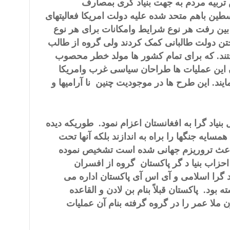
 تربیه مردم به جهت بنیاد گری بمصارف
طین باهم متحد شده علیه دولت امریکا فعالیتهای
بین رفت هر نوع شرایط وامکانات برای هر نوع
ختن دولت طالبانی کمک کردند ولی گروه از طالب
ختند. که برای تمام کشور ها مولد خطر محصوب
ان این عملیات ها طراحان سیاسی غرب وامریکا
مایند. این طرح ها در موجودیت
چنین
نا آرامیها و
یاد گرا به افغانستان اعزام نمود. طوریکه دیده
سایه جنگها را براه به اندازند بلکه آنها تحت
 باعث تروریزم جهانی شده است تشخیص نموده
, احزاب بنیا د گر پاکستان گروه از افسران
 گرا اسلامی و آی اس آی پاکستان اداره می
بود. پاکستان قبلاً بنام بن لادن و القاعده
 ملا عمر را در گروه گرفته بنام آن عملیات