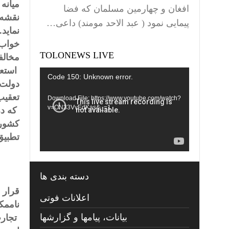
میانه
افغان و چهارمین مسلمان که فضا
نقشه 
پیمایی نمود ( عبد الاحد مومند) داعی…
نماید
خواب ر
TOLONEWS LIVE
مخا
ل
ف
استعم
Video
Code 150: Unknown error.
دولت 
Player
تعقیب
Download File: https://www.youtube.com/watch?
v=ON33VvEdKas&_=1
که در
کشوره
تطبیق
دسته بندی ها
قرار 
اعلانات فوتی
ناممک
بیانات، پیامها و گزارشها
تجارب