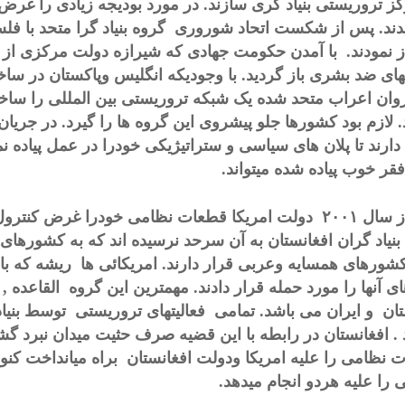
کز تروریستی بنیاد گری سازند. در مورد بودیجه زیادی را غرض
دند. پس از شکست اتحاد شوروری گروه بنیاد گرا متحد با فلس
از نمودند. با آمدن حکومت جهادی که شیرازه دولت مرکزی از 
تهای ضد بشری باز گردید. با وجودیکه انگلیس وپاکستان در سا
دروان اعراب متحد شده یک شبکه تروریستی بین المللی را سا
. لازم بود کشورها جلو پیشروی این گروه ها را گیرد. در جری
دارند تا پلان های سیاسی و ستراتیژیکی خودرا در عمل پیاده ن
فقر خوب پیاده شده میتواند.
ز سال
۲۰۰۱
دولت امریکا قطعات نظامی خودرا غرض کنترول بن
نیاد گران افغانستان به آن سرحد نرسیده اند که به کشورهای هم
 کشورهای همسایه وعربی قرار دارند. امریکائی ها ریشه که
ای آنها را مورد حمله قرار دادند. مهمترین این گروه القاعده 
ان و ایران می باشد. تمامی فعالیتهای تروریستی توسط بنیاد
. افغانستان در رابطه با این قضیه صرف حثیت میدان نبرد گشته 
ت نظامی را علیه امریکا ودولت افغانستان براه میانداخت کنون
 را علیه هردو انجام میدهد.