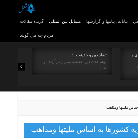
عي
بیانات، پیامها و گزارشها
مسایل بین المللی
گزیده مقالات
مردم چه مي گويند
ی و
تضاد دین و حقیقت...!
توهم خدای دین، حقیقتِ بشر را در آزادی او
ق
به…
…
اساس ملیتها ومذاهب
ه کشورها به اساس ملیتها ومذاهب