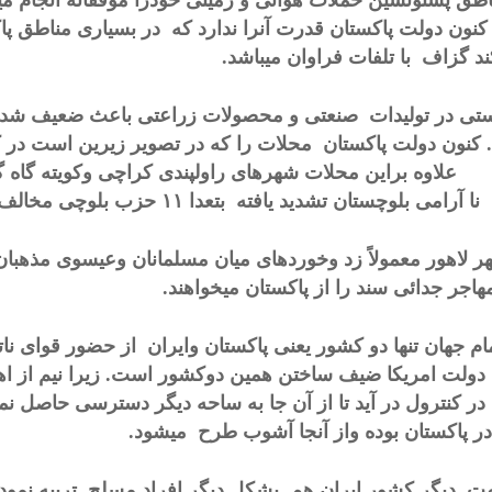
اطق پشتونشین حملات هوائی و زمینی خودرا موُفقانه انجام می
 کنون دولت پاکستان قدرت آنرا ندارد که در بسیاری مناطق پا
ند گزاف با تلفات فراوان میباشد.
استی در تولیدات صنعتی و محصولات زراعتی باعث ضعیف شدن 
کنون دولت پاکستان محلات را که در تصویر زیرین است در کن
علاوه براین محلات شهرهای راولپندی کراچی وکویته گاه 
نا آرامی بلوچستان تشدید یافته بتعدا
۱۱
حزب بلوچی مخالف د
ر لاهور معمولاً زد وخوردهای میان مسلمانان وعیسوی مذهبا
هاجر جدائی سند را از پاکستان میخواهند.
ام جهان تنها دو کشور یعنی پاکستان وایران از حضور قوای نات
ولت امریکا ضیف ساختن همین دوکشور است. زیرا نیم از اهد
در کنترول در آید تا از آن جا به ساحه دیگر دسترسی حاصل ن
ر پاکستان بوده واز آنجا آشوب طرح میشود.
ت دیگر کشور ایران هم بشکل دیگر افراد مسلح تربیه نموده