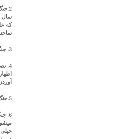
2.جن
سال ا
که عل
ساختن
3. جنگ میان طالبان و دولت پاکستان همه روزه جریان داشته و تلفات بی شماری دارد.
4. ت
اظهار
آوردن
5.جنگ آتش سوزی میان طالبان پاکستانی و ناتو اند که روزانه تلفات شدید را با خود دارد.
6. ج
میشون
خیلی 