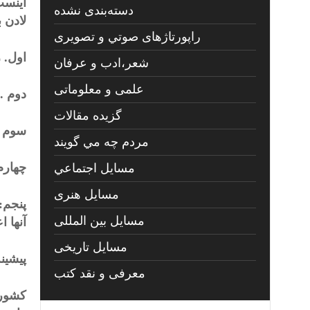
اینست
دسته‌بندی نشده
لادن 
راپورتاژهای صوتي و تصويری
اول. 
شعر،ادب و عرفان
علمی و معلوماتی
دوم .
گزیده مقالات
سوم .
مردم چه مي گويند
چهارم
مسايل اجتماعي
مسايل هنری
پنجم:
مسایل بین المللی
آنها 
مسایل تاریخی
پیشینه
معرفی و نقد کتب
کشور 