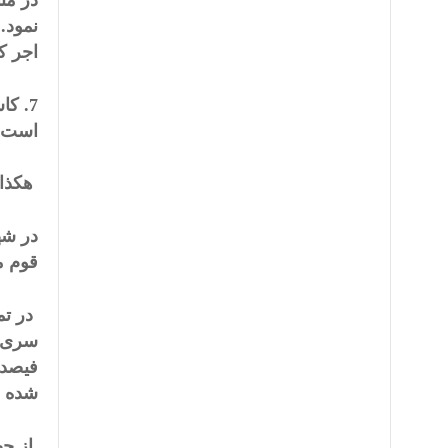
در من
نمود.
اجر ک
7. ک
است. 
هکذا 
در شه
قوم م
در تم
سری د
فیصد 
شده د
از جه