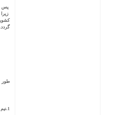
پس از
زیرا 
کشور 
گردد.
طور ع
1.نیم از پاکستان از تسلط دولت خارج گردیده وامکانات باز گشت خیلی مشکل است.