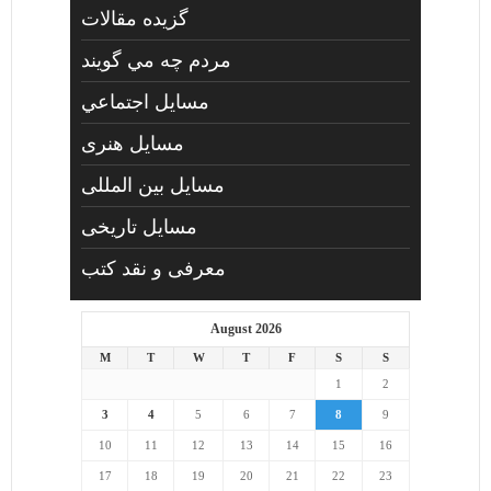
گزیده مقالات
مردم چه مي گويند
مسايل اجتماعي
مسايل هنری
مسایل بین المللی
مسایل تاریخی
معرفی و نقد کتب
August 2026
M
T
W
T
F
S
S
1
2
3
4
5
6
7
8
9
10
11
12
13
14
15
16
17
18
19
20
21
22
23