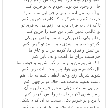
نفاق و درد وغم چرا؟ هماره بيش و كم چرا؟
جان و وجود من تويى،خودم به تو قرين كنم
تو آدمى، من آدمم، پس ز چى اين منم منم؟
حرمت كنيم و هم كرم، كه كام تو شيرين كنم
تا كه زنى به فرق من، مى زنم هى به فرق تو
تو عالمى غمين كنى، من همه را حزين كنم
وطن يكى ،كفن يكى، دشمن و اهريمن يكى
اگر تو خصم من شدى ، من ضد تو كمين كنم
اين تنش و نفاق ما، كرده خراب و عاق ما
هم سبب فراق ما، لعنت و تف باين كنم
تا كه شويم من و تو ما، رنگين شويم و خوش نما
بالً بكشيم سوى هوا، پس محن ات برين كنم
شويم شريك رنج و غم، لطفى كنيم به حال هم
دست بدهيم بدست هم، خاك تو بر جبين كنم
مرو پى سمت و زبان، مخور فريب اين و آن
ز من شوى اگر ز جان، تو را بس آفرين كنم
تا من و تو شويم يكى، نيست به آن كدام شكى
تو خوب و بهترين شوى، من همه بر ترين كنم