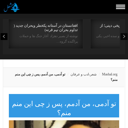
راتاریخی دینی؛ از
افغانستان در آستانه یکخطر وبحران جدید (
تداوم بحران نیم قرنه)
د در دو سده اخیر، یکی
نوشته از بصیر دهزاد آغاز جنگ ها و حملات
پراگنده گروه…
Mashal.org
شعر،ادب و عرفان
تو آدمى، من آدمم، پس ز چى اين منم
منم؟
تو آدمى، من آدمم، پس ز چى اين منم
منم؟