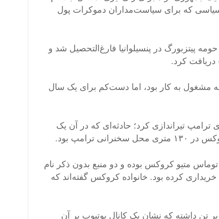
ل ۲۰۲۱ به ActBlue، یک کمیته اقدام سیاسی که برای سیاست‌مداران دموکرات پول
 از دبیرستان بتل پارک، حومه پیتزبورگ در پنسیلوانیا فارغ‌التحصیل شد و
زخانه مشغول به کار بود، اما دست‌کم برای یک سال
ان، کروکس با یک تفنگ نیمه اتوماتیک AR-15، به‌سوی ترامپ تیراندازی کرد؛ حادثه‌ای که در آن یک
ترامپ بود.
توماس متیو کروکس بوده و دو منبع بدون ذکر نام
ریداری کرده بود. خانواده کروکس گفته‌اند که
 تن داشته که نشان یک کانال یوتیوب بر آن