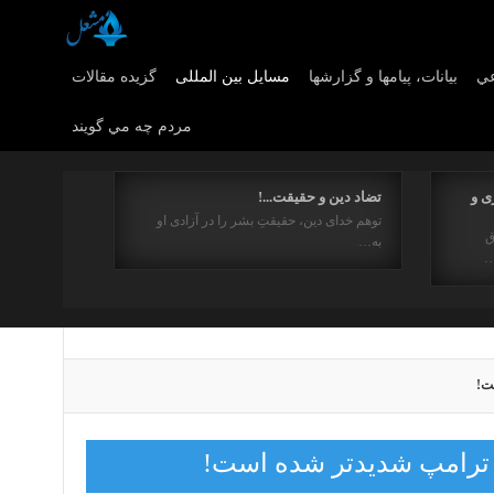
عي
بیانات، پیامها و گزارشها
مسایل بین المللی
گزیده مقالات
مردم چه مي گويند
ی و
تضاد دین و حقیقت...!
توهم خدای دین، حقیقتِ بشر را در آزادی او
ق
به…
…
ت!
د ترامپ شدیدتر شده است!