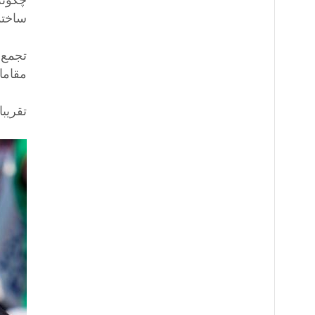
چگونه
ساختم
تجمع‌
مقاما
تقریبا ۹۰ دقیقه پس از حمله، جو بایدن، رئیس‌جمهور آمریکا گفت که «سپاسگزار» است که ترامپ 