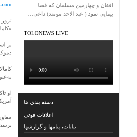
l.com
افغان و چهارمین مسلمان که فضا
پیمایی نمود ( عبد الاحد مومند) داعی…
ترور 
«کاما
TOLONEWS LIVE
بر اس
دموکر
به‌عن
او تا
آمریک
دسته بندی ها
اعلانات فوتی
معاون 
برسد.
بیانات، پیامها و گزارشها