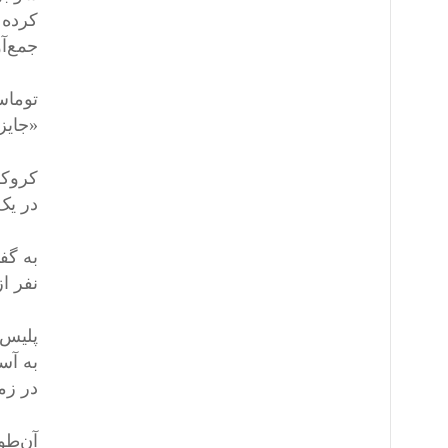
جمع‌آوری می
«جایزه ستاره» ۵۰۰ دلاری از
در یک
نفر از 
پلیس 
به آس
در زم
آن‌طو