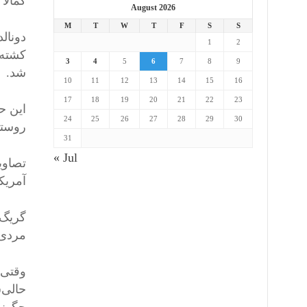
کمالا
August 2026
M
T
W
T
F
S
S
دونال
1
2
کشته 
3
4
5
6
7
8
9
شد.
10
11
12
13
14
15
16
17
18
19
20
21
22
23
این ح
24
25
26
27
28
29
30
روستا
31
« Jul
تصاوی
آمریکا
گریگ،
مردی 
وقتی 
حالی‌