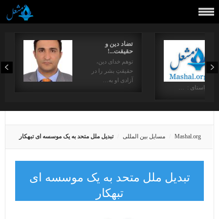
تضاد دین و
حقیقت...!
توهم خدای دین،
حقیقتِ بشر را در
آزادی او به…
در راستای : …
Mashal.org
مسایل بین المللی
تبدیل ملل متحد به یک موسسه ای تبهکار
تبدیل ملل متحد به یک موسسه ای
تبهکار