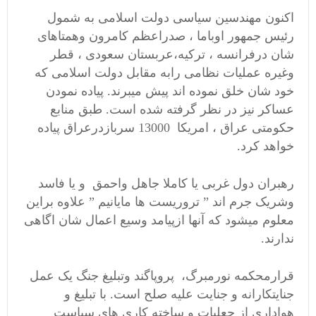
اکنون مهندسین سیاسی دولت اسلامی به شمول
رئیس جمهور اوباما ، صدراعظم کامرون وهمتاهای
شان درفرانسه ، ترکیه،عربستان سعودی ، قطر
وغیره عملیات نظامی رابه مقابل دولت اسلامی که
خود شان خلق نموده اند پیش میبرند. پیاده نمودن
عساکر نیز در نظر گرفته شده است. طبق منابع
حکومتی عراق ، امریکا 13000 سربازدرعراق پیاده
خواهد کرد.
رهبران دول غربی یا کاملا جاهل واحمق و یا فاسد
وشریک جرم اند ” تروریست ها مایانیم ” علاوه براین
معلوم میشود که آنها ازپیامد وسیع اعمال شان اگاهی
ندارند.
قرارمحکمه نورمبرگ، پروپاگند وتبلیغ جنگ یک عمل
جنایتکارانه و جنایت علیه صلح است. با تبلیغ و
هواداری از جعلیات و ساخته کاری های سیاست