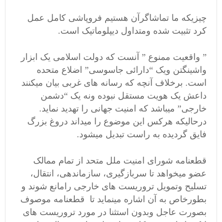
چیزیکه ما تماشاگرآن هستیم فروپاشی کامل عمل
کرد تثبیت شده ومتداول دیپلوماتیک است.
” واقعیت ممنوع ” آنست که دولت اسلامی یک ابزار
واشینگتن ویک “دارائی جاسوسی” اضلاع متحده
است. برخلاف آنچه که رسانه های غربی بیان میکنند
داعش یک هویت مستقل نبوده ونه یک “دشمن
خارجی” میباشد که امنیت جهانی را تهدید نماید.
درحالیکه هرکس این موضوع را میداند دروغ بزرگ
فایق گردیده به راست تبدیل میشود.
قطعنامه شورای امنیت ملل متحد از تمام ممالک
عضو میخواهد تا سربازگیری، سازماندهی، انتقال،
تسلیح وتمویل تروریست های خارجی رامانع شوند و
بطورخاص به آن اشاره مینماید تا قطعنامه موصوف
بصورت عاجل وبدون استثنا در مورد تروریست های