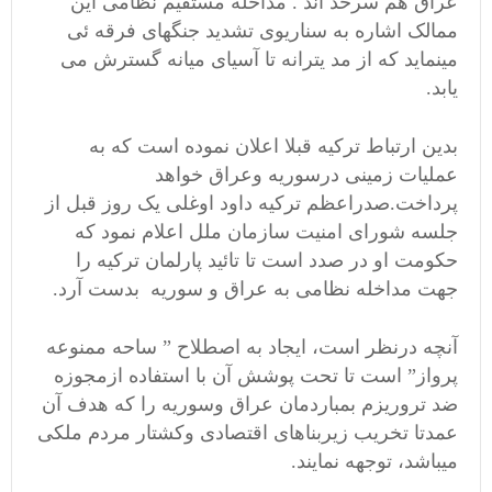
عراق هم سرحد اند . مداخله مستقیم نظامی این
ممالک اشاره به سناریوی تشدید جنگهای فرقه ئی
مینماید که از مد یترانه تا آسیای میانه گسترش می
یابد.
بدین ارتباط ترکیه قبلا اعلان نموده است که به
عملیات زمینی درسوریه وعراق خواهد
پرداخت.صدراعظم ترکیه داود اوغلی یک روز قبل از
جلسه شورای امنیت سازمان ملل اعلام نمود که
حکومت او در صدد است تا تائید پارلمان ترکیه را
جهت مداخله نظامی به عراق و سوریه بدست آرد.
آنچه درنظر است، ایجاد به اصطلاح ” ساحه ممنوعه
پرواز” است تا تحت پوشش آن با استفاده ازمجوزه
ضد تروریزم بمباردمان عراق وسوریه را که هدف آن
عمدتا تخریب زیربناهای اقتصادی وکشتار مردم ملکی
میباشد، توجهه نمایند.