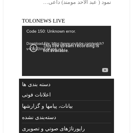
نمود ( عبد الاحد مومند) داعی…
TOLONEWS LIVE
Video
Code 150: Unknown error.
Player
Download File: https://www.youtube.com/watch?
v=ON33VvEdKas&_=1
دسته بندی ها
اعلانات فوتی
بیانات، پیامها و گزارشها
دسته‌بندی نشده
راپورتاژهای صوتي و تصويری