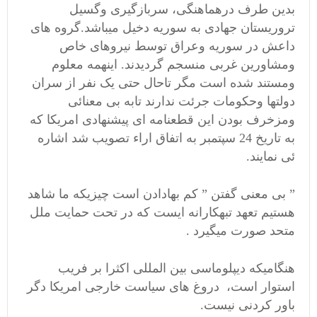
بدین طرف درهماهنگی، سربازگیری وگسیل
تروریستان جهادی به سوریه دخیل میباشد.گروه های
داعش در سوریه وعراق توسط نیروهای خاص
ومشاورین غربی منسجم گردیدند. اینهمه معلوم
ومستند شده است مگر تاحال حتی یک نفر از سران
دولتها وحکومات جرئت ندارند تابه بی معنائی
ومزخرف بودن این قطعنامه ای پیشنهادی امریکا که
به تاریخ 24 سپتمبر به اتفاق اراء تصویب شد اشاره
ئی نمایند.
” بی معنی گفتن ” کم بهادادن است چیزیکه ما شاهد
هستیم تعهد تبهکارانه ایست که در تحت حمایت ملل
متحد صورت میگیرد .
هنگامیکه دیپلوماسی بین المللی اکثرا بر فریب
استوار است، دروغ های سیاست خارجی امریکا دگر
باور کردنی نیست.