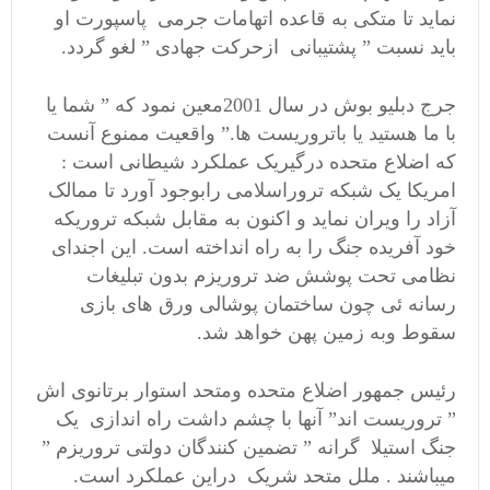
نماید تا متکی به قاعده اتهامات جرمی پاسپورت او
باید نسبت ” پشتیبانی ازحرکت جهادی ” لغو گردد.
جرج دبلیو بوش در سال 2001معین نمود که ” شما یا
با ما هستید یا باتروریست ها.” واقعیت ممنوع آنست
که اضلاع متحده درگیریک عملکرد شیطانی است :
امریکا یک شبکه تروراسلامی رابوجود آورد تا ممالک
آزاد را ویران نماید و اکنون به مقابل شبکه تروریکه
خود آفریده جنگ را به راه انداخته است. این اجندای
نظامی تحت پوشش ضد تروریزم بدون تبلیغات
رسانه ئی چون ساختمان پوشالی ورق های بازی
سقوط وبه زمین پهن خواهد شد.
رئیس جمهور اضلاع متحده ومتحد استوار برتانوی اش
” تروریست اند” آنها با چشم داشت راه اندازی یک
جنگ استیلا گرانه ” تضمین کنندگان دولتی تروریزم ”
میباشند . ملل متحد شریک دراین عملکرد است.