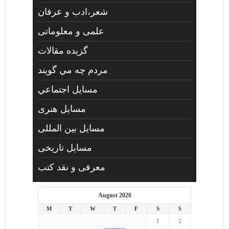
شعر،ادب و عرفان
علمی و معلوماتی
گزیده مقالات
مردم چه مي گويند
مسايل اجتماعي
مسايل هنری
مسایل بین المللی
مسایل تاریخی
معرفی و نقد کتب
August 2026
M
T
W
T
F
S
S
1
2