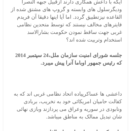
ایکه با داعش همکاری دارند ازقبیل جبهه النصرا
ودیگرسلول های وابسته و گروپ های مشتق شده از
القاعده نیزتطبیق گردد. اما آیا اینها دقیقا آن فریدم
فایترهای مخالف نیستند که توسط متحدین نظامی
غربی جهت ساقط نمودن حکومت بشارالاسد
استخدام وتربیت شده اند؟
جلسه شورای امنیت سازمان ملل،24 سپتمبر 2014
که رئیس جمهور اوباما آنرا پیش میبرد.
داعشی ها عساکرپیاده اتحاد نظامی غربی اند که به
کفالت حامیان امریکائی خود به تخریب، بربادی
ونابودی در سوریه وعراق می پردازند وبازی نهائی
شان تبدیل ممالک به مناطق میباشد.