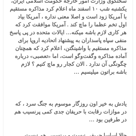
سخنگوی وزارت امور خارجۀ حکومت اسلامی ایران،
یکشنبه شب ١٠ اسفند ماه اعلام کرد مذاکره مستقیم
با آمریکا زود است و اصلا معنی نداره ، آمریکا بیاد
اول تخم عظما را ماچ کند . آمریکا موافقت کرد که
هر کاری لازم باشه میکنه… ایالات متحده در پی پاسخ
منفی سپاه پاسداران به پیشنهاد اتحادیه اروپا برای
مذاکره مستقیم با واشینگتن، اعلام کرد که همچنان
آماده مذاکره وگفت‌وگو است، اما «تعصبی» درباره
چگونگی آن ندارد . الان کجار رو ماچ کنیم ؟ لازم
باشه براتون میلیسیم …
یادش به خیر اون روزگار موسوم به جنگ سرد ، که
در موازات رقابت با حریفان جدی کمی پرنسیب هم
در طرفین بود …
حالا اساسا حریفی نیست و پرنسیبی هم نیست .