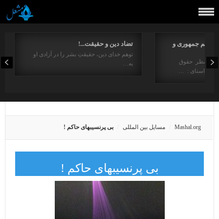
مفاهیم جمهوری و
تضاد دین و حقیقت...!
توهم خدای دین، حقیقتِ بشر را در آزادی او
ت از منظر حقوق
به…
در راستای : …
Mashal.org
مسایل بین المللی
بی پرنسیبهای حاکم !
بی پرنسیبهای حاکم !