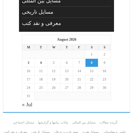
مسایل بین المللی
مسایل تاریخی
معرفی و نقد کتب
August 2026
M
T
W
T
F
S
S
1
2
3
4
5
6
7
8
9
10
11
12
13
14
15
16
17
18
19
20
21
22
23
24
25
26
27
28
29
30
31
« Jul
گزیده مقالات
مسایل بین المللی
بیانات، پیامها و گزارشها
مسايل اجتماعي
علمی و معلوماتی
مسايل هنری
شعر،ادب و عرفان
مسایل تاریخی
معرفی و نقد کتب