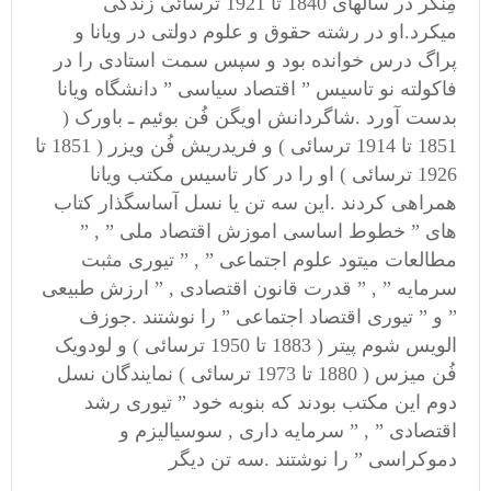
مِنگر در سالهای 1840 تا 1921 ترسائی زندگی
میکرد.او در رشته حقوق و علوم دولتی در ویانا و
پراگ درس خوانده بود و سپس سمت استادی را در
فاکولته نو تاسیس ” اقتصاد سیاسی ” دانشگاه ویانا
بدست آورد .شاگردانش اویگن فُن بوئیم ـ باورک (
1851 تا 1914 ترسائی ) و فریدریش فُن ویزر ( 1851 تا
1926 ترسائی ) او را در کار تاسیس مکتب ویانا
همراهی کردند .این سه تن یا نسل آساسگذار کتاب
های ” خطوط اساسی اموزش اقتصاد ملی ” , ”
مطالعات میتود علوم اجتماعی ” , ” تیوری مثبت
سرمایه ” , ” قدرت قانون اقتصادی , ” ارزش طبیعی
” و ” تیوری اقتصاد اجتماعی ” را نوشتند .جوزف
الویس شوم پیتر ( 1883 تا 1950 ترسائی ) و لودویک
فُن میزس ( 1880 تا 1973 ترسائی ) نمایندگان نسل
دوم این مکتب بودند که بنوبه خود ” تیوری رشد
اقتصادی ” , ” سرمایه داری , سوسیالیزم و
دموکراسی ” را نوشتند .سه تن دیگر