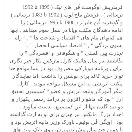
فریدریش اوگوست فُن های ئیک ( 1899 تا 1992
ترسائی ) , فریتش ماخ لوپ ( 1902 تا 1983 ترسائی )
و گوتفرید فُن هابرلر ( 1900 تا 1995 ترسائی ) را
ادامه دهندگان مکتب ویانا در نسل سوم میدانند . اینها
هم کتابهای بنام های ” اقتصاد و شناخت ها ” , ” راه
بسوی بردگی ” , ” اقتصاد سیاسی انحصار ” , ”
تجارت بین المللی ” و شگوفانی و افسردگی ” را
نگاشتند .در سال هائیکه کارل مارکس بکار خبر نگاری
برای روزنامه نیویارکی مصروف بود در بسا مواقع حتا
توان خرید کاغذ برای نوشتن را نداشت .اما نمایندگان
مکتب اتریشی به این مشکل مواجه نبودند . کارل
مِنگر آموزگار ولیعد اتریش و عضو ” کمیسیون تحقیق
ارز ” بود که ماهوار افزون بر درآمد رسمی یکهزار و
دو صد گلدن تنها از این کمیسیون بدست میآورد .
اجداد بزرگ مالکش نیز چیزی برای او به ارث گذاشته
بود . اویگن فُن بوئیم ـ باورک وزیر مالیه اتریش بود و
تا همین چند سال پیش تصویرش روی بانک نوت های