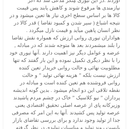
آوردند .در این تیوری مِنگر مدعی شد که اگر
نیازمندی ها مرفوع شوند و کاهش یابند پس قیمت
کالا ها بر اساس سطح اخری نیاز ها تعین میشود و در
نتیجه اشباع ( سیر شدن و کمبود تقاضا ) قدر کالا در
نظر انسان پاهین میآید و قیمت نازل میگردد .
هواداران تیوری روانی ارزش که همواره نقش تقاضا
را بلند میشمردند بعد ها متوجه شدند که در مبادله ,
عرضه و عوامل دیگر نیز اهمیت دارند .آنها تیوری خود
را با نظر دیگری تکمیل نموده و این بار گفتند که تنها
مطلوبیت نهائی و حالت روانی خریدار تعین کننده
ارزش نیست بلکه ” هزینه نهائی تولید ” و حالت
روانی فروشنده هم تعین کننده است و مبادله در
نقطه تلاقی این دو انجام میشود . بدین گونه اندیشه
پردازان ” نیو کلاسیک ” خاک در چشم مردم پاشیدند
وزیرکانه پای از عرصه اصلی تحقیق اقتصادی یعنی
عرصه تولید پس کشیدند .آنها به این امر که مصرفی
جدا از تولید وجود ندارد و برای بررسی تقاضای بازار
بایست روند تولید و مناسبات تولیدی در نظر گرفته