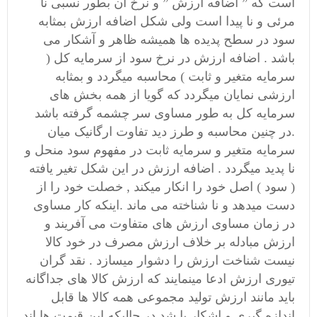
است که ” اضافه ارزش ” و نرخ آن بطور نسبی نا
مرئی و نا پیدا است ولی شکل اضافه ارزش بمثابه
سود در سطح پدیده ها همیشه ظاهر و آشکار می
باشد . اضافه ارزش در نرخ سود از سرمایه کل (
سرمایه متغیر و ثابت ) محاسبه میگردد و بمثابه
ارزشی نمایان میگردد که گویا از همه بخش های
سرمایه کل به طور مساوی سر چشمه گرفته باشد
.در چنین محاسبه و طرز دید تفاوت ارگانیک میان
سرمایه متغیر و سرمایه ثابت در مفهوم سود منحل و
نا پدید میگردد . اضافه ارزش در این شکل تغیر یافته
( سود ) اصل خود را انکار میکند , خصلت خود را از
دست میدهد و نا شناخته می ماند .اینکه کار مساوی
در زمان مساوی ارزش های متفاوت می آفریند و
ارزش مبادله بر خلاف ارزش مصرف در خود کالا
نیست شناخت ارزش را دشوار میسازد . نقد گران
تیوری ارزش ادعا مینمایند که ارزش کالا های جداگانه
باید مانند ارزش تولید مجموعی همه کالا ها قابل
اندازه گیری و اشکار با شد در حالیکه این قیمت ها اند