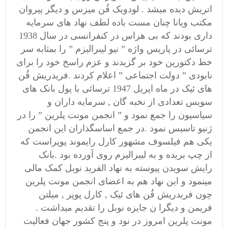
اتریش دیده میشد . لودویک فُن میزس و دیگر پیروان
مکتب ویانا چنان مست باده لطف نهاد های سرمایه
داری بودند که بی هراس در کنفرانسی در سال 1938
ترسائی در پاریس واژه ” نیو لیبرالیزم ” را بمثابه سر
خط دکتورین خود بر گزیدند و عزم راسخ خود را برای
نابودی ” دولت اجتماعی ” اعلام کردند .فریدریش فُن
های ئیک در ماه اپریل 1947 ترسائی با پول بانک های
سویس تعدادی از نخبه گان , سرمایه داران و
سیاسیون را جمع نمود و ” انجمن مونت پلرین ” را در
ژنیو تاسیس نمود .در جمع اساسگذاران این انجمن
یکی هم فیلسوف مشهور کارل رایموند پوپراست که
از چپ بریده و به لیبرالیزم روی آورده بود .بانک
رایش سویدن پیوسته به نهاد الفرید نوبل کمک مالی
مینمود و این نهاد هم به اعضای انجمن مونت پلرین
چون فریدریش فُن های ئیک , کارل پوپر , میلتن
فریمن و دیگرا ن جایزه نوبل را تقدیم میداشت .
مونت پلرین امروز در نود و پنج کشور جهان فعالیت