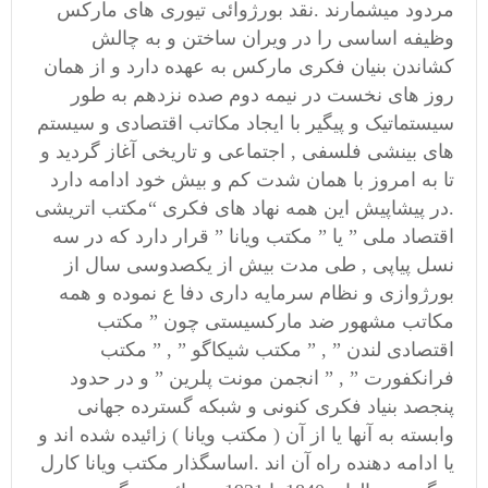
مردود میشمارند .نقد بورژوائی تیوری های مارکس
وظیفه اساسی را در ویران ساختن و به چالش
کشاندن بنیان فکری مارکس به عهده دارد و از همان
روز های نخست در نیمه دوم صده نزدهم به طور
سیستماتیک و پیگیر با ایجاد مکاتب اقتصادی و سیستم
های بینشی فلسفی , اجتماعی و تاریخی آغاز گردید و
تا به امروز با همان شدت کم و بیش خود ادامه دارد
.در پیشاپیش این همه نهاد های فکری “مکتب اتریشی
اقتصاد ملی ” یا ” مکتب ویانا ” قرار دارد که در سه
نسل پیاپی , طی مدت بیش از یکصدوسی سال از
بورژوازی و نظام سرمایه داری دفا ع نموده و همه
مکاتب مشهور ضد مارکسیستی چون ” مکتب
اقتصادی لندن ” , ” مکتب شیکاگو ” , ” مکتب
فرانکفورت ” , ” انجمن مونت پلرین ” و در حدود
پنجصد بنیاد فکری کنونی و شبکه گسترده جهانی
وابسته به آنها یا از آن ( مکتب ویانا ) زائیده شده اند و
یا ادامه دهنده راه آن اند .اساسگذار مکتب ویانا کارل