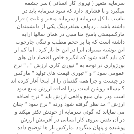
سرمایه متغیر ( نیروی کار انسانی ) سر چشمه
میگیرد و پا فشاری دارد که سود سرمایه باید در
تناسب با کل سرمایه ( سرمایه متغیر و ثابت ) قرار
داشته باشد . ردولف هیلفردینگ یکی از دانشمندان
مارکسیستی پاسخ منا سبی در همان سالها ارایه
داشته است که بنا بر حجم مطلب و تنگی چارچوب
این نوشته نمیتوان انرا در این جا باز کرد . اما کم از
کم باید گفته شود که انگیزه خاص اقتصاد دان های
بورژوازی در توجه به ” تیوری کاری ارزش ” , ” نرخ
عمومی سود ” و ” تیوری قیمت های تولید ” مارکس
در چیست و چرا همه گفتمان را از اینجا آغاز کرده اند
؟ مساله روشن است زیرا اضافه ارزش منبع سود
است ودر بیان منبع واقعی ارزش باید ” نرخ اضافه
ارزش ” مد نظر گرفته شود ورنه ” نرخ سود ” چنان
می نمایاند که گوئی سرمایه از خودش تکثر میکند و
در آن نقش نیروی کار انسانی در آفرینش ارزش
پوشیده و پنهان میگردد .مارکس بار ها توضیح داده