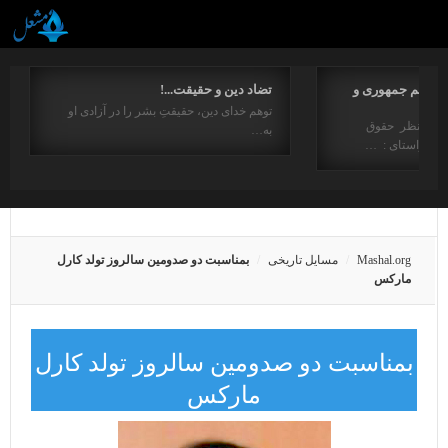
مفاهیم جمهوری و
تضاد دین و حقیقت...!
توهم خدای دین، حقیقتِ بشر را در آزادی او
ت از منظر حقوق
به…
در راستای : …
Mashal.org
مسایل تاریخی
بمناسبت دو صدومین سالروز تولد کارل
مارکس
بمناسبت دو صدومین سالروز تولد کارل
مارکس