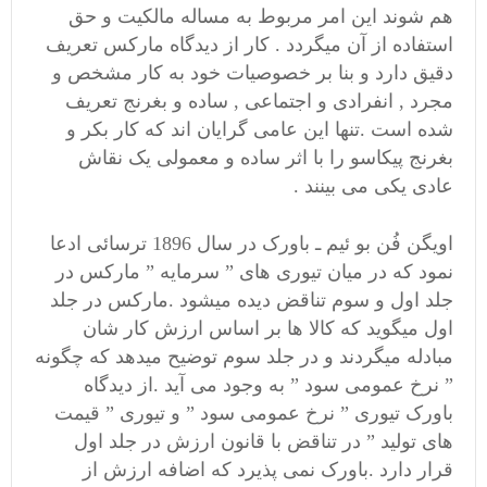
هم شوند این امر مربوط به مساله مالکیت و حق
استفاده از آن میگردد . کار از دیدگاه مارکس تعریف
دقیق دارد و بنا بر خصوصیات خود به کار مشخص و
مجرد , انفرادی و اجتماعی , ساده و بغرنج تعریف
شده است .تنها این عامی گرایان اند که کار بکر و
بغرنج پیکاسو را با اثر ساده و معمولی یک نقاش
عادی یکی می بینند .
اویگن فُن بو ئیم ـ باورک در سال 1896 ترسائی ادعا
نمود که در میان تیوری های ” سرمایه ” مارکس در
جلد اول و سوم تناقض دیده میشود .مارکس در جلد
اول میگوید که کالا ها بر اساس ارزش کار شان
مبادله میگردند و در جلد سوم توضیح میدهد که چگونه
” نرخ عمومی سود ” به وجود می آید .از دیدگاه
باورک تیوری ” نرخ عمومی سود ” و تیوری ” قیمت
های تولید ” در تناقض با قانون ارزش در جلد اول
قرار دارد .باورک نمی پذیرد که اضافه ارزش از