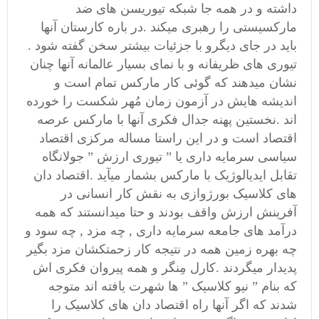
داشته و در همه جا شبکه تیوریسن های ضد
مارکسیستی را رهبری میکند .در باره کارستان آنها
باید در جای دیگرو با جزئیات بیشتر سخن گفته شود .
تیوری های ظریفانه و با نمای بسیار عالمانه آنها چنان
نشان میدهند که گوئی کار مارکس تمام است و
اندیشه هایش در آزمون زمان مُهر شکست را خورده
اند .نخستین پهنه جدال فکری آنها با مارکس عرصه
اقتصاد است و در این راستا مساله مرکزی اقتصاد
سیاسی سرمایه داری یا ” تیوری ارزش ” جولانگاه
تقابل ایدیالوژیک با مارکس بشمار میآید .اقتصاد دان
های کلاسیک بورژوازی به نقش کار انسانی در
آفرینش ارزش واقف بودند و حتا میدانستند که همه
درآمد های جامعه سرمایه داری , چه مزد , چه سود و
چه بهره زمین همه در نتیجه کار زحمتکشان مزد بگیر
پدیدار میگردند .کارل مِنگر و همه پیروان فکری اش
که بنام ” نیو کلاسیک ” ها شهرت یافته اند متوجه
شدند که اگر آنها راه اقتصاد دان های کلاسیک را