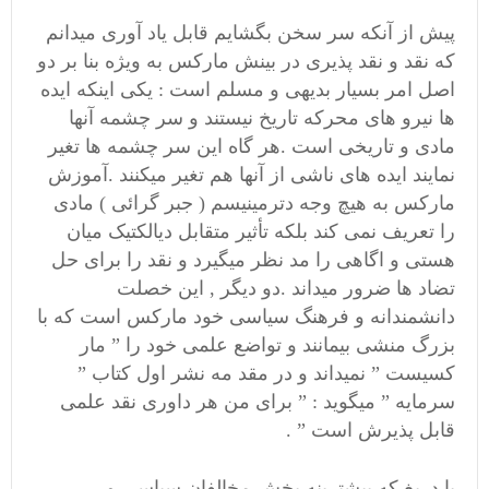
پیش از آنکه سر سخن بگشایم قابل یاد آوری میدانم
که نقد و نقد پذیری در بینش مارکس به ویژه بنا بر دو
اصل امر بسیار بدیهی و مسلم است : یکی اینکه ایده
ها نیرو های محرکه تاریخ نیستند و سر چشمه آنها
مادی و تاریخی است .هر گاه این سر چشمه ها تغیر
نمایند ایده های ناشی از آنها هم تغیر میکنند .آموزش
مارکس به هیچ وجه دترمینیسم ( جبر گرائی ) مادی
را تعریف نمی کند بلکه تأثیر متقابل دیالکتیک میان
هستی و اگاهی را مد نظر میگیرد و نقد را برای حل
تضاد ها ضرور میداند .دو دیگر , این خصلت
دانشمندانه و فرهنگ سیاسی خود مارکس است که با
بزرگ منشی بیمانند و تواضع علمی خود را ” مار
کسیست ” نمیداند و در مقد مه نشر اول کتاب ”
سرمایه ” میگوید : ” برای من هر داوری نقد علمی
قابل پذیرش است ” .
با دریغ که بیشترینه بخش مخالفان سیاسی و