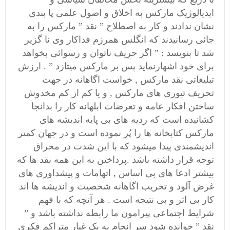
ایدیالوژیک مارکس به اخلاق و اصول علمی پا بندی
نشان ندادند و کار به اصطلاح ” نقد ” مارکس را به
جائی رسانیدند که انگلس همرزم فداکار وی نا گزیر
شد تا بنویسد : ” اگر حریف ناتوان و رسوائی بخواهد
برای خود اشهارنماید پس بر مارکس میتازد ” . ارزش
تبلیغاتی نقد مارکس , خواست اگاهانه در جهت
تحریف تیوری های مارکس , و یا کم از کم مخدوش
ساختن افکار عامه و تعرضات ابلهانه کار را بدانجا
کشانیده است که ردیه های بی پایه اندیشه های
مارکس کتابخانه ها را پُر نموده است و در جهان کمتر
اندیشمندی پیدا میشود که با این شدت در محراق
توجه قرار داشته باشد .پرداختن به این همه نقد ها که
بیشتر ادعا های بی اساس , اتهامات و پیشداوری های
غرض آلود و تخریب اگاهانه شخصیت و اندیشه ها اند
کار بی اثر و بی نتیجه است . هر آنچه که با فهم
شرایط اجتماعی پیرامون ما رابطه نداشته باشد و ”
نقد ” خوانده شود سر انجام به یک غبار متراکم فکری