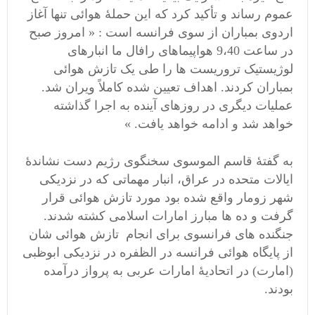
عموم رساند و تأکید کرد که این حملۀ هوائی تنها آغاز
اردوی بمباران از سوی فرانسه است : « امروز صبح
در ساعت 9،40 هواپیماهای رافال ما انبارهای
لوژیستیک تروریست ها را طی یک تازش هوائی
بمباران کردند. اهداف تعیین شده کاملاً ویران شد.
عملیات دیگری در روزهای آینده به اجرا گذاشته
خواهد شد و ادامه خواهد یافت. »
به گفتۀ قاسم الموسوی سخنگوی رژیم دست نشاندۀ
ایالات متحده در عراق، انبار مهماتی که در نزدیکی
شهر زومار واقع شده بود مورد تازش هوائی قرار
گرفت و ده ها مبارز امارات اسلامی کشته شدند.
جنگنده های فرانسوی برای انجام تازش هوائی شان
از پایگاه هوائی فرانسه در الظفره در نزدیکی ابوظبی
(امارت) در اتحادیۀ امارات عربی به پرواز درآمده
بودند.