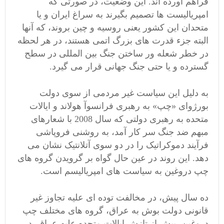
فراهم آورده اند. این وضعیت، در صورتی که
امپریالیست ها تصمیم بگیرند به سراغ ایران و یا
متحدان این کشور یعنی روسیه و چین بروند، که آنها
البته جزء قدرت های بزرگ اتمی هستند، در هر لحظه
در خطر شعله ور ساختن جنگ بین المللی در سطح
گسترده و یا حتی جنگ جهانی قرار می گیرد.
به دلیل این سیاست غیر مردمی از سوی دولت
بورژوای «چپ» به رهبری فرانسوآ هولاند و ایالات
متحده به رهبری دولتی که سال 2008 با شعارهای
مبهم ضد جنگ سر کار آمد، به روشنی فروپاشی
فرآیند دموکراتیک را در دو سوی آتلانتیک نشان می
دهد. این روند در عین حال گواه بر گرویدن گروه های
چپ دروغین به سیاست های امپریالیسم است.
ده سال پیش، در مخالفت توده ای علیه تجاوز غیر
قانونی دولت بوش به عراق، گروه های مختلف چپ
دروغین، پیش از تازش ایالات متحده علیه عراق، در