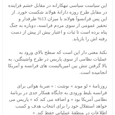
این سیاست سیاسی تبهکارانه در مقابل خشم فزاینده
در مقابل طرح روزه دارانۀ هولاند شکست خورد. از
این پس فرانسوآ هولاند با میزان 13% طرفدار و
تحقیر عمومی از سوی مردم فرانسه، دوباره به جنگ
پناه برده است تا ثبات و اعتبار بیش از پیش از دست
رفته اش را بازیابد.
نکتۀ معنی دار این است که سطح بالای ورود به
عملیات نظامی از سوی پاریس در طرح واشینگتن، به
بالا گرفتن تنش بین امپریالیست های فرانسه و آمریکا
انجامیده است.
روزنامۀ « لو موند » نوشت : « ضربۀ هوائی برای
فرانسه بلیط ورودی به جایگاه همکار جدی در برنامۀ
نظامی آمریکا بود » و اضافه می کند که « پاریس می
خواهد استقلال خود را برای انتخاب هدف و کسب
اطلاعات در منطقۀ عملیاتی حفظ کند. »