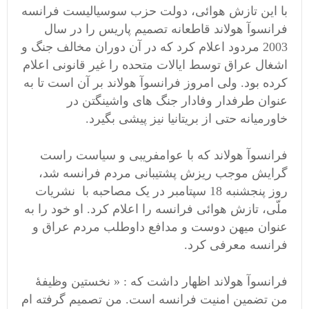
با این تازش هوائی، دولت حزب سوسیالیست فرانسه
فرانسوآ هولاند قاطعانه تصمیم پاریس را در سال
2003 مردود اعلام کرد که در آن دوران مخالف جنگ و
اشغال عراق توسط ایالات متحده را غیر قانونی اعلام
کرده بود. ولی امروز فرانسوآ هولاند بر آن است تا به
عنوان طرفدار وفادار جنگ های واشینگتن در
خاورمیانه حتی از بریتانیا نیز پیشی بگیرد.
فرانسوآ هولاند که با عوامفریبی و سیاست راست
گرایش موجب ریزش پشتیبانی مردم فرانسه شد،
روز پنجشنبه 18 سپتامبر در یک مصاحبه با نشریات
ملّی، تازش هوائی فرانسه را اعلام کرد. او خود را به
عنوان میهن دوست و مدافع داوطلب مردم عراق و
فرانسه معرفی کرد.
فرانسوآ هولاند اظهار داشت که : « نخستین وظیفۀ
من تضمین امنیت فرانسه است. من تصمیم گرفته ام