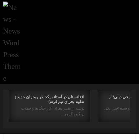
راتاریخی دینی؛ از
افغانستان در آستانه یکخطر وبحران جدید (
تداوم بحران نیم قرنه)
د در دو سده اخیر، یکی
نوشته از بصیر دهزاد آغاز جنگ ها و حملات
پراگنده گروه…