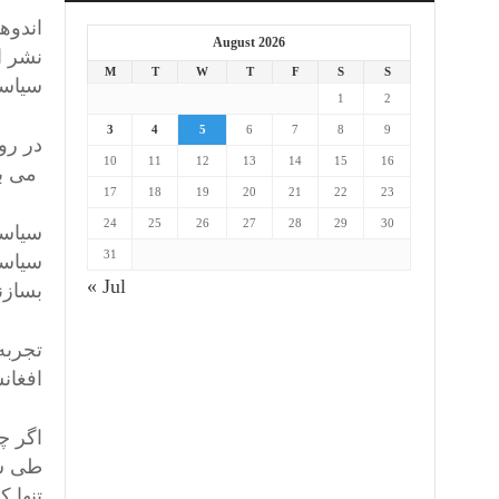
اندوه
August 2026
نشر ا
M
T
W
T
F
S
S
سیاست
1
2
3
4
5
6
7
8
9
در رو
10
11
12
13
14
15
16
می با
17
18
19
20
21
22
23
24
25
26
27
28
29
30
سیاست
31
سیاست
« Jul
بسازن
تجربه
افغان
اگر چ
طی سی
تنها 