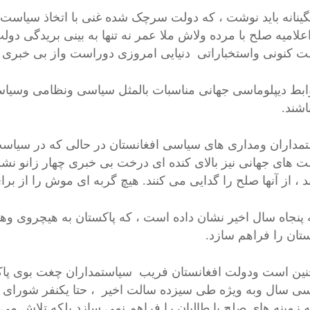
گینانه باید نوشت ، که دولت سرچک شده غنی با اتخاذ سیاست 
علامیه صلح با مرده ولاش ملا عمر نه تنها به بینی بریدگی دول
 کنونی واستخباراتی دنیایی امروزی دوراست واز بی خبری 
ابط دیپلوماسی جهانی مناسبات بالمثل سیاسی ونظامی وسیا
شند.
مداران ومداری های سیاسی افغانستان در حالی که در سیاست 
 های جهانی نیز بالای کنده ای درخت بی خبری چهار زانو نشسته
د ، از آنها صلح را گدایی می کنند. هیچ گربه ای موش را از برا
 پنجاه سال اخیر نشان داده است ، که پاکستان به هیچروی وه
ستان را فراهم سازد.
نین است ودولت افغانستان فریب سیاستمداران چغت بوی پاکست
 سال وبه ویژه طی سیزده سالت اخیر ، حتا یکنفر شورای کویت
که زمینه های صلح با طالبان را فراهم نمی سازد بلکه تلاش می