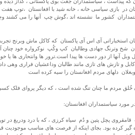
ن که پیداست ، سیاستمداران جغت بوی پاکستانی ، گداز دیده و
ان در بازی سیاسی خانه ، خانه شید با افغانستان ،توپ هفت پو
مداران کشور ما نشسته اند ،گوش چپ آنها را می کشند وچشم
ن استخباراتی آی اس آی پاکستان که کاکل ماش وبرنج تجربه 
ن شخ وترنگ جهادی وطالبان کپ وکُپ نوکرواره خود چنان آسیا 
ابل و تازش های تازی مانند طالبان وداعشیان فراری وهی داده
وبغلان دلهای مردم افغانستان را سیه کرده است
 خُلق مردم ما چنان تنگ شده است ، که دیگر پروای فلک کسی ر
در مورد سیاستمداران افغانستان:
قامقروی پچل پتین و دُم سیاه کرزی ، که با درد ودریغ در تور
 گیر کرده بود. بجای اینکه از فرصت های مناسب موجودیت قوا