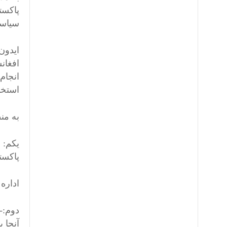
پاکست
سیاست
ایدون
افغان
انجام
استخب
به منظ
یکم: 
پاکست
اداره 
دوم:‫‬
آنجا 