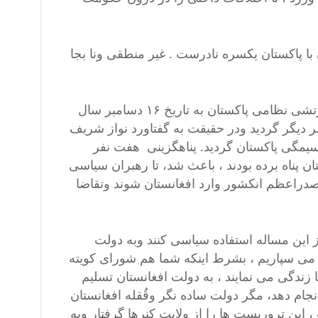
 پاکستان یکسره نادرست . غیر منطقی ونا بجا
حملات نظامی تروریستان دولت اسلامی خراسان بالای یک مکتب ارتشی نظامی پاکستان به تاریخ ۱۶ دسامبر سال
ترسایی که موجب کشته شدن ۱۴۹ نفر وزخمی شدن ۱۳۳ نفر دیگر گردید ودر حقیقت به گفتاورد نواز شریف
یمگی پاکستان گردید. پناهگزینی هفت نفر
ان پناه برده بودند ، باعث شد، تا رهبران سیاسی
راعظم انکشور وارد افغانستان شوند وتقاضا
این مساله استفاده سیاسی کنند وبه دولت
ا می سپاریم ، بشرط اینکه شما هم شورای کویته
 زندگی می نمایند ، به دولت افغانستان تسلیم
انجام دهد، مگر دولت ساده نگر وقُقله افغانستان
ین تروریست ها را از ولایت کنرها گرفتار وبه