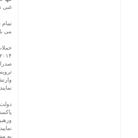
غنی نی
تمام 
می با
صدراع
ترویس
وارتش
نمایند
دولت 
پاکست
ورهبر
نمایی
به مش