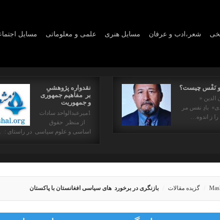
یخی
شعر،ادب و عرفان
مسايل هنری
علمی و معلوماتی
مسايل اجتما
و نَفْس چیست؟
نقدواره پژوهشیِ
بر مفاهیم جمهوری
 الدین «
و جمهوریت
» بادِ نفس مر
1میرعبدالواحد سادات
را ز اندوه…
از منظر حقوق
اساسی و علوم سیاسی در راستای : 
Mas
گزیده مقالات
بازنگری در برخورد های سیاسی افغانستان با پاکستان