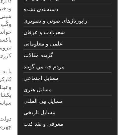
دالری
ودخترا
دسته‌بندی نشده
شینی 
راپورتاژهای صوتي و تصويری
وکُپ 
خواند
شعر،ادب و عرفان
پاکست
علمی و معلوماتی
نیروم
گزیده مقالات
کرزی
مردم چه مي گويند
با به
مسايل اجتماعي
کارکر
وعبدال
مسايل هنری
بکشانن
مسایل بین المللی
سیاسی
مسایل تاریخی
دولت 
معرفی و نقد کتب
چهره 