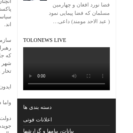
آنچنا
فضا نورد افغان و چهارمین
پاکست
مسلمان که فضا پیمایی نمود
سیاست
( عبد الاحد مومند) داعی…
اند.
TOLONEWS LIVE
سازما
رهبرا
شهر ک
تخار 
ایدون
واما 
دسته بندی ها
دولت 
اعلانات فوتی
جویده
بیانات، پیامها و گزارشها