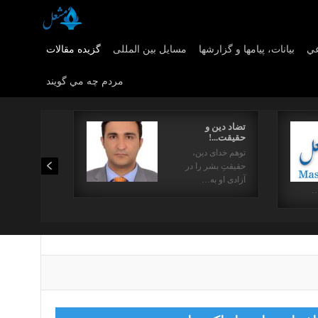
عي
بیانات، پیامها و گزارشها
مسایل بین المللی
گزیده مقالات
مردم چه مي گويند
تضاد دین و
حقیقت...!
توهم خدای دین،
حقیقتِ بشر را در
آزادی او به…
…