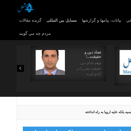
عي
بیانات، پیامها و گزارشها
مسایل بین المللی
گزیده مقالات
مردم چه مي گويند
تضاد دین و
حقیقت...!
توهم خدای دین،
حقیقتِ بشر را در
آزادی او به…
…
ه بلکه علیه اروپا به راه انداخته