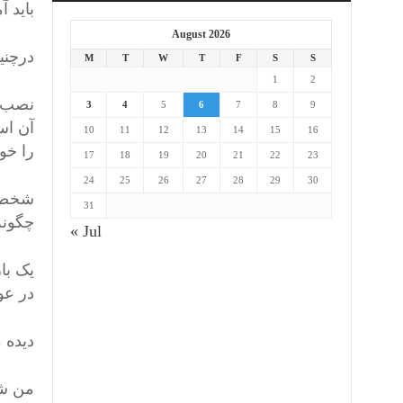
باید 
August 2026
درچنی
M
T
W
T
F
S
S
1
2
نصب س
3
4
5
6
7
8
9
آن اس
10
11
12
13
14
15
16
را خو
17
18
19
20
21
22
23
24
25
26
27
28
29
30
شخصاً
31
چگونه
« Jul
یک بار
در عو
دیده 
من شخ