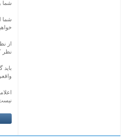
شما و 
شما ا
خواهی
از نظ
نظر ک
باید 
واقعی
اعلام
نیست