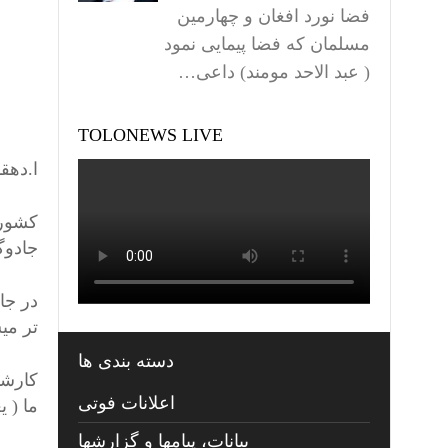
فضا نورد افغان و چهارمین
مسلمان که فضا پیمایی نمود
( عبد الاحد مومند) داعی…
TOLONEWS LIVE
ا.دهق
کشور 
جادوگ
در جا
تر می
دسته بندی ها
کارشن
اعلانات فوتی
ما ( 
بیانات، پیامها و گزارشها