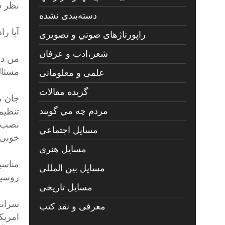
نظر ش
دسته‌بندی نشده
آیا ر
راپورتاژهای صوتي و تصويری
شعر،ادب و عرفان
من در
مسئال
علمی و معلوماتی
گزیده مقالات
جان م
مردم چه مي گويند
تنظیم
نصب س
مسايل اجتماعي
خوبی 
مسايل هنری
مناسب
مسایل بین المللی
روسیه
مسایل تاریخی
سرانج
معرفی و نقد کتب
امریک