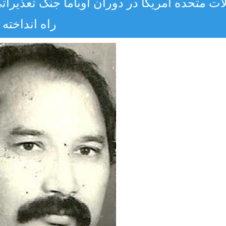
لات متحده آمریکا در دوران اوباما جنگ تعذیراتی
راه انداخته