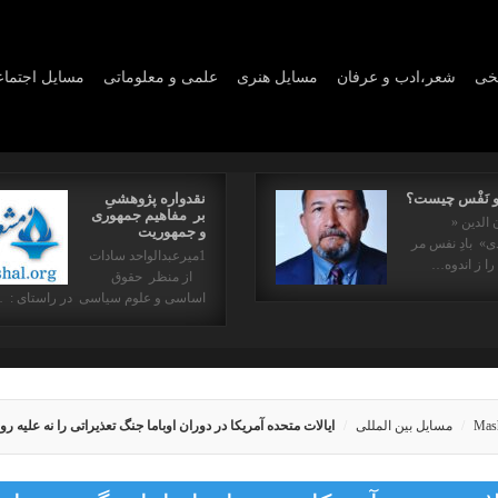
یخی
شعر،ادب و عرفان
مسايل هنری
علمی و معلوماتی
مسايل اجتما
و نَفْس چیست؟
نقدواره پژوهشیِ
بر مفاهیم جمهوری
 الدین «
و جمهوریت
» بادِ نفس مر
1میرعبدالواحد سادات
را ز اندوه…
از منظر حقوق
اساسی و علوم سیاسی در راستای : 
Mas
مسایل بین المللی
ایالات متحده آمریکا در دوران اوباما جنگ تعذیراتی را نه علیه روسی