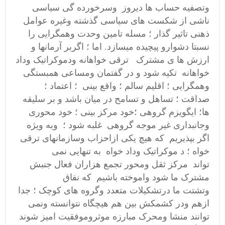
وتصفیه حساب ها دیروز وسرخورده گی سیاسی
ناشی از شکست های سیاسی گذشته
وغیره عوامل
ذهنی تاثیر گذار ؛ مسله تامین وحدت وهمگرایی را
نسبتا دشوارو پیچیده میسازد.
اما ؛ اگربر آرمانها و
ارزش ها ی مشترک
ترقی خواهانه ودموکراتیک وداد
خواهانه
تکیه شود و در گفتمان ومساعی همبستگی
وهمگرایی ؛ اقلیم سالم ؛ واقع بینی ؛ اعتماد ؛
صداقت ؛ تساهل و تسامح در میان باشد و بر سلیقه
ها؛ ایگویزم گروهی ؛خود مرکز بینی ؛ خود محوری
وجانبداری غیر موجه گروهی غلبه شود ؛ وبه ویژه
اگر بپذیریم که هیچ یکی ازاحزاب وسازمانهای ترقی
خواه ؛ د موکراتیک وداد خواه به تنهایی نمی
تواند مرکز ثقل ومحور تجمع هزاران فعال جنبش
مشترک ما شود واموخته باشیم که نفاق
وتشتت ما درتشکیلات متعدد وگروه های کوچک ؛ جدا
ازهم ودر کشمکش بین هم هیچگاه نتوانسته ونمی
توانند منشا ومحرک مبارزه موثروموفقیت امیز شوند