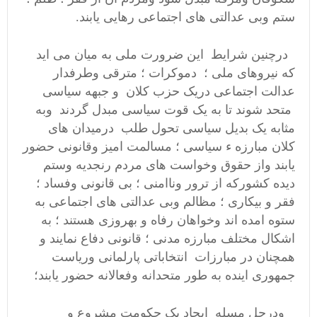
ستم وبی عدالتی های اجتماعی رهایی یابند.
درچنین شرایط این ضرورت ملی به میان می اید
که نیروهای ملی ؛ دموکرات ؛ مترقی وطرفدار
عدالت اجتماعی دریک حزب کلان و جبهه سیاسی
متحد شوند تا به یک قوت سیاسی مبدل گردند وبه
مثابه یک بدیل سیاسی تحول طلب درمیدان های
کلان مبارزه ء سیاسی ؛ مسالمت امیز وقانونی حضور
یابند واز حقوق وخواست های مردم رنجدیه وستم
دیده کشورکه از ترور وناامنی ؛ بی قانونی وفساد ؛
فقر و بیکاری ؛ مظالم وبی عدالتی های اجتماعی به
ستوه امده اند وخواهان رفاه و بهروزی هستند ؛ به
اشکال مختلف مبارزه مدنی ؛ قانونی دفاع نمایند و
همچنان در مبارزات انتخاباتی پارلمانی وریاست
جمهوری اینده به طور متحدانه وفعالانه حضور یابند؛
ودرحل مسله ایجاد یک حکومت مشروع و