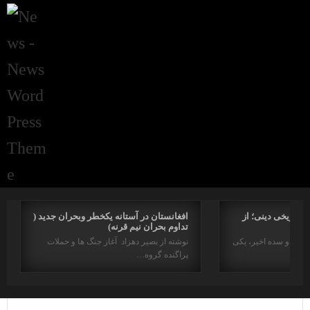
راتاریخی دینی؛ از
افغانستان در آستانه یکخطر وبحران جدید (
تداوم بحران نیم قرنه)
د در دو سده اخیر، یکی
نوشته از بصیر دهزاد آغاز جنگ ها و حملات
پراگنده گروه…