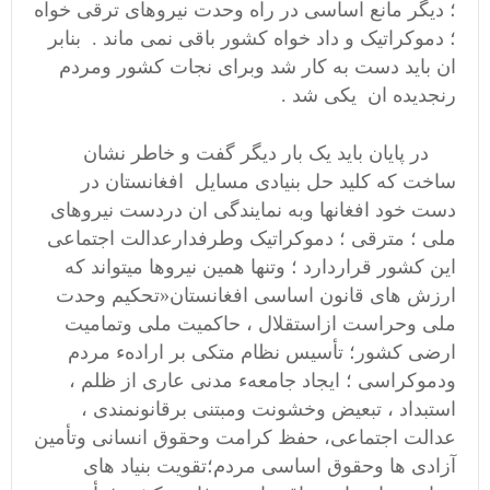
؛ دیگر مانع اساسی در راه وحدت نیروهای ترقی خواه
؛ دموکراتیک و داد خواه کشور باقی نمی ماند .
بنابر
ان باید دست به کار شد وبرای نجات کشور ومردم
رنجدیده ان یکی شد .
در پایان باید یک بار دیگر گفت و خاطر نشان
ساخت که
کلید حل بنیادی مسایل افغانستان در
دست خود افغانها وبه نمایندگی ان دردست نیروهای
ملی ؛ مترقی ؛ دموکراتیک وطرفدارعدالت اجتماعی
این کشور قراردارد ؛ وتنها همین نیروها میتواند که
ارزش های قانون اساسی افغانستان
«تحکيم وحدت
ملی وحراست ازاستقلال ، حاکميت ملی وتماميت
ارضی کشور؛
تأسيس نظام متکی بر ارادهء مردم
ودموکراسی ؛ ايجاد جامعهء مدنی عاری از ظلم ،
استبداد ، تبعيض وخشونت ومبتنی برقانونمندی ،
عدالت اجتماعی، حفظ کرامت وحقوق انسانی وتأمين
آزادی ها وحقوق اساسی مردم؛
تقويت بنياد های