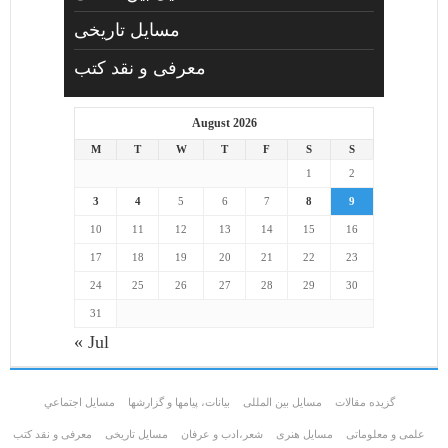
مسایل تاریخی
معرفی و نقد کتب
August 2026
M
T
W
T
F
S
S
1
2
3
4
5
6
7
8
9
10
11
12
13
14
15
16
17
18
19
20
21
22
23
24
25
26
27
28
29
30
31
« Jul
گزیده مقالات
مسایل بین المللی
بیانات، پیامها و گزارشها
مسايل اجتماعي
علمی و معلوماتی
مسايل هنری
شعر،ادب و عرفان
مسایل تاریخی
معرفی و نقد کتب