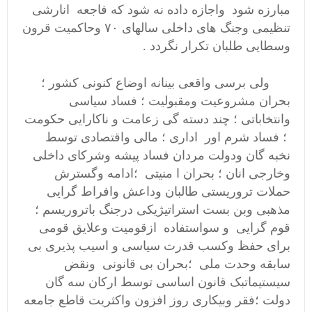
مبارزه شود واجازه داده نه شود که فاجعه انارشی
تنظیمی وجنگ های داخلی سالهای ۷۰ وحاکمیت قرون
وسطایی طلبان تکرار نگردد .
ولی برسی واقعی بینانه اوضاع کنونی کشور ؛
بحران مشروعیت ومقبولیت ؛ فساد سیاسی
وانتخاباتی ؛ چند دسته گی زعامت و ناکارایی حکومت
؛ فساد شرم اور اداری ؛ مالی واقتصادی توسط
نخبه گان ودولت مردان فساد پیشه وشرکای داخلی
وخارجی انان ؛ بحران ا منیتی ؛ادامه وگسترش
حملات تروریستی طالبان وداعش وافراط گرایی
مذهبی وبن بست استراتیژیکی درجنگ باتروریسم ؛
قوم گرایی و سواستفاده ازقومیت وعلایق قومی
برای حفظ وکسب قدرت سیاسی و اسیب پذیری بی
سابقه وحدت ملی ؛بحران بی قانونی ونقض
سیستیماتبک قانون اساسی توسط ارکان سه گان
دولت ؛‌فقر وبیکاری روز افزون واکثریت قاطع جامعه