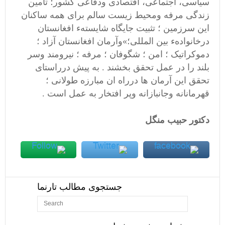
سياسی، اجتماعی، اقتصادی ودفاعی کشور؛
تأمين
زندگی مرفه ومحيط زيست سالم برای همه ساکنان
اين سرزمين ؛ تثبيت جايگاه شايستهء افغانستان
درخانوادهء بين المللی؛
»
وآرمان افغانستان آزاد ؛
دموکراتیک ؛ امن ؛ شگوفان ؛ مرفه ؛ نیرومند وسر
بلند را در عمل تحقق بخشند . به پیش درراستای
تحقق این آرمان ها درراه ان مبارزه
طولانی ؛
قهرمانانه وجانبازانه وپر افتخار به عمل است .
دکتور حبیب منگل
جستجوی مطالب تارنما