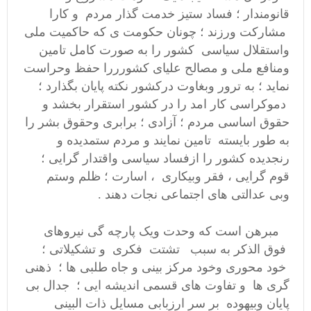
قانومندار ؛ فساد ستیز خدمت گذار مردم و کارا
مشارکت ورزند ؛ چونان حکومت ی که حاکمیت ملی
واستقلال سیاسی کشور را به صورت کامل تامین
ومنافع ملی و مصالح علیای کشورررا حفظ وحراست
نماید ؛ به ترور وبغاوت درکشور نکته پایان بگذارد ؛
دموکراسی کار امد را در کشور استقرار بخشد و
حقوق اساسی مردم ؛ آزادی ؛ برابری وحقوق بشر را
به طور بایسته تامین نمایند و مردم ستمدیده و
رنجدیده کشور را ازفساد سیاسی واقتدار گرایی ؛
قوم گرایی
، فقر وبیکاری ، اسارت ؛ ظلم وستم
وبی عدالتی های اجتماعی
نجات دهند .
مبرهن است که وحدت ویک پارچه گی نیروهای
فوق الذکر
به سبب تشتت فکری و تشکیلاتی ؛
خود محوری وخود مرکز بینی و جاه طلبی ها ؛ ذهنی
گری ها و تفاوت های قسمی اندیشه ایی ؛ جدال بی
پایان وبیهوده بر سر ارزبابی مسایل ذات البینی