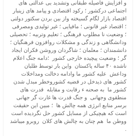
و افزایش فاصیله طبقانی وتشدید بی عدالتی های
اجتماعی درکشور ؛ رکود اقتصادی و پیامد های زینبار
اقتصاد بازار لگام گسیخته واز بین بردن سکتور دولتی
؛ اقتصاد غیر قانونی ؛ مافیایی ؛ غیر تولیدی ومصرفی
؛ وضعیت نا مطلوب فرهنگی ؛ تعلیم وتربیه ؛ تحصیلی
ودانشگاهی و زندگی و مشکلات روافزون فرهنگیان ؛
دانشمندان ؛ معلمان ؛ شاگردان وروشن فکران ایجاد
گر ؛ وضعیت پیچیده خارجی کشور ؛دامه جنگ اعلام
ناشده ۴۰ ساله پاکستان واین بار توسط طلبان
وداعش علیه کشور ما وادامه دخالت ومداخلات
کشور های ذیدخل در قضیه کشوروخطر مبدل شدن
کشور ما
به صحنه ء رقابت و مقابله قدرت های
منطقوی وجهانی و جنگ قدرت ها غارت گر جهانی
برسر منابع انرژی همه چالش ها
؛
مبین این حقیقت
است که هیچیکی از مسایل کشور حل نگردیده است
ووطن ما هم چنان به چالش های کلان روبرو میباشد
.