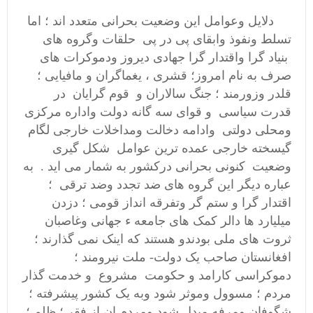
دلایل وعوامل این وضعیت بحرانی متعدد اند ؛ اما
تسلط ونفوذ وابقای پی در پی حلقات وگروه های
بنیاد گرا واقتدار گرا جهادی دیروز ودموکرات های
صرف به نام امروز؛ قشری ،
یغماگران
و
مافیایی ؛
قلدر وزورمند ؛ جنگ سالاران و قوم گرایان در
قدرت سیاسی و
قوای سه گانه دولت واداره مرکزی
ومحلی دولتی وادامه دخالت ومداخلات خارجی لگام
گیسخته خارجی عمده ترین عوامل شکل گیری
وضعیت کنونی بحرانی درکشور به شمار می اید . به
عباره دیگر این گروه های ضد تجدد وضد ترقی ؛
اقتدار گرا و ستم گر وتفرقه انداز قومی ؛ دزدن
میلیارد ها دالر کمک های جامعه ء جهانی وغاصبان
ثروت های ملی بودندو هستند که اینک
نمی گذارند ؛
افغانستان صاحب یک دولت- ملت نیرومند ؛
دموکراسی کارامد و حکومت مشروع و خدمت گذار
مردم ؛ مسوول وموثر شود وبه یک کشور پیشرفته ؛
شگوفان ومرفه مبدل شود ومردم ان از فقر ؛ ظلم ؛