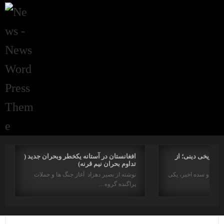
راتاریخی دینی؛ از
افغانستان در آستانه یکخطر وبحران جدید (
تداوم بحران نیم قرنه)
د در دو سده اخیر، یکی
نوشته از بصیر دهزاد آغاز جنگ ها و حملات
پراگنده گروه…