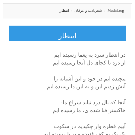
Mashal.org
شعر،ادب و عرفان
انتظار
انتظار
در انتظار سرد به یغما رسیده ایم
از درد نا کجای دل آنجا رسیده ایم
پیچیده ایم در خود و این آشیانه را
آتش زدیم این و به این دا رسیده ایم
آنجا که بال درد نیابد سراغ ما:
خاکستر فنا شده ی، ما رسیده ایم
آبیم قطره وار چکیدیم در سکوت
یک یک به کف غنوده و بر پا رسیده ایم