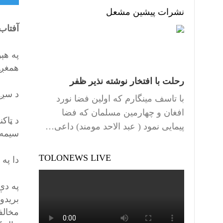
نشرات پیشین مشعل
آفتاب
په هې
همغږي
رحلت با افتخار نوشته نذیر ظفر
د سږک
با تاسف مینگارم که اولین فضا نورد
افغان و چهارمین مسلمان که فضا
د ټاکن
پیمایی نمود ( عبد الاحد مومند) داعی…
سیمه 
TOLONEWS LIVE
دا په
په دې
بریدو
مخالف