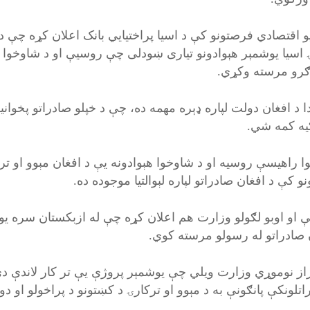
یو اقتصادي فرصتونو کې د اسیا پراختیايي بانک اعلان کړه چې د
 اسیا یوشمېر هېوادونو تیاری ښودلی چې روسيې او د شاوخوا هې
رو مرسته وکړي.
دا د افغان دولت لپاره ډېره مهمه ده، چې د خپلو صادراتو پخوان
یه کمه شي.
وا راهیسې روسیه او د شاوخوا هېوادونه یې د افغان مېوو او تر
نو کې د افغان صادراتو لپاره لېوالتیا موجوده ده.
ې او اوبو لګولو وزارت هم اعلان کړه چې له ازبکستان سره یو
 صادراتو له رسولو مرسته کوي.
از نوموړي وزارت ویلي چې یوشمېر پروژې یې تر کار لاندې دي
تلونکې پانګونې به د مېوو او ترکارۍ د کښتونو د پراخولو او د