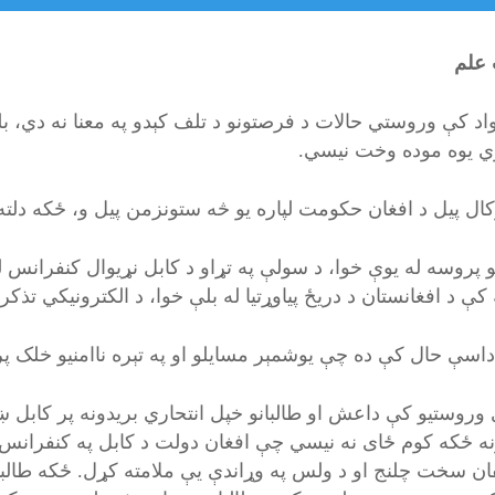
 علم
واد کې وروستي حالات د فرصتونو د تلف کېدو په معنا نه دي، ب
 یوه موده وخت نیسي.
ال پیل د افغان حکومت لپاره یو څه ستونزمن پیل و، ځکه دلت
و پروسه له یوې خوا، د سولې په تړاو د کابل نړیوال کنفرانس له 
کې د افغانستان د دریځ پیاوړتیا له بلې خوا، د الکترونیکي تذ
 داسې حال کې ده چې یوشمېر مسایلو او په تېره ناامنیو خلک پ
 وروستیو کې داعش او طالبانو خپل انتحاري بریدونه پر کابل ښ
نه ځکه کوم ځای نه نیسي چې افغان دولت د کابل په کنفران
ان سخت چلنج او د ولس په وړاندې يې ملامته کړل. ځکه طالبا