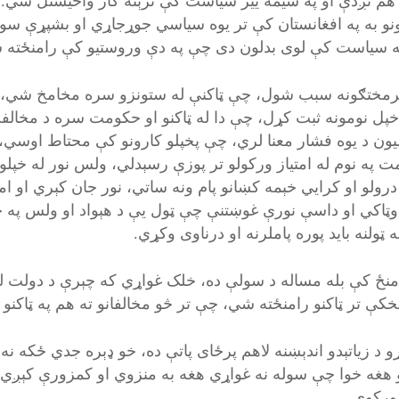
هم نږدې او په سیمه ییز سیاست کې ترېنه کار واخیستل شي.هم
نو به په افغانستان کې تر یوه سیاسي جوړجاړي او بشپړې سول
ه سیاست کې لوی بدلون دی چې په دې وروستیو کې رامنځته ش
رمختګونه سبب شول، چې ټاکنې له ستونزو سره مخامخ شي، یع
 خپل نومونه ثبت کړل، چې دا له ټاکنو او حکومت سره د مخالفت 
ون د یوه فشار معنا لري، چې پخپلو کارونو کې محتاط اوسي،
 په نوم له امتیاز ورکولو تر پوزې رسېدلي، ولس نور له خپلو را
رولو او کرايي خېمه کښانو پام ونه ساتي، نور جان کېري او امثاله
وټاکي او داسې نورې غوښتنې چې ټول یې د هېواد او ولس په خ
ه ټولنه باید پوره پاملرنه او درناوی وکړي.
 منځ کې بله مساله د سولې ده، خلک غواړي که چېرې د دولت ل
مخکې تر ټاکنو رامنځته شي، چې تر څو مخالفانو ته هم په ټاک
و د زیاتېدو اندېښنه لاهم پرځای پاتې ده، خو ډېره جدي ځکه 
 هغه خوا چې سوله نه غواړي هغه به منزوي او کمزورې کېږي،
ورکوي.