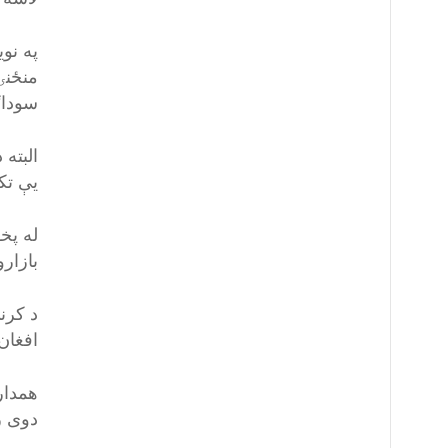
په نو
منځنۍ
سوداګ
البته 
یې تک
له پخ
بازارو
د کرن
افغان
همدار
دوی را