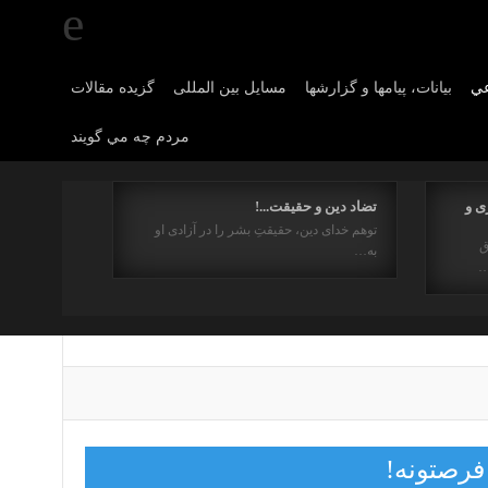
عي
بیانات، پیامها و گزارشها
مسایل بین المللی
گزیده مقالات
مردم چه مي گويند
ی و
تضاد دین و حقیقت...!
توهم خدای دین، حقیقتِ بشر را در آزادی او
ق
به…
…
فرصتونه!