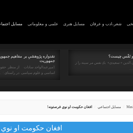
یخی
شعر،ادب و عرفان
مسايل هنری
علمی و معلوماتی
مسايل اجتما
و نَفْس چیست؟
نقدواره پژوهشیِ بر مفاهیم جمهور
جمهوریت
 الدین « سعیدی» بادِ نفس مر سینه را ز
1میرعبدالواحد سادات از منظر حقو
ه…
اساسی و علوم سیاسی در راستای : 
Mas
مسايل اجتماعي
افغان حکومت او نوي فرصتونه!
افغان حکومت او نوي 