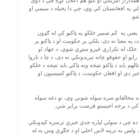
داراز امریکې او ناټو هم اعلان کړه چې د دوی
ې په افغانستان کې وي، چې دا پخپله د سیمې او
و.
نې په کم شمېر خلکو په ټاکنو کې له ګډون
په معنا نه دی، بلکې پر حکومت او د ټاکنو پر
 خلک له تکراري څېرو ستړي شوي، د جهاد او
یو او حقوقو چاته تېرېدونکي نه دی، د چا د ناروا
م باید د ټاکنو نتیجه ونه ټاکي باید نتیجه د خلکو
یر دي او افغان حکومت، د ټاکنو کمیسیون او
ه مخالفانو سره سوله شوني وي، نو دغه سوله
نو کې د برخه اخیستو فرصت برابر شي.
نه ده چې د سولې لپاره جدي خبرې ترسره کېدونکې
 ولس به ترېنه لاس اخلي او د جګړې وس به له