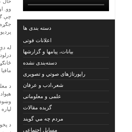
حال ک
وو. ا
چې ګو
جګړه 
دسته بندی ها
پردیو 
اعلانات فوتی
له دې
بیانات، پیامها و گزارشها
درلود
ځانګړ
دسته‌بندی نشده
مافیا
راپورتاژهای صوتي و تصويری
شعر،ادب و عرفان
د معل
هېواد
علمی و معلوماتی
وښوده
گزیده مقالات
لپاره 
مردم چه مي گويند
د پخو
مسايل اجتماعي