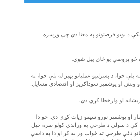
لکې د نویو فرصتونو په معنا دي چې ورسره
ه څو پروسې یو ځای پیل شوې.
بلې خوا، د پسرلنیو عملیاتو بهیر له بلې خوا، په
کرو وېش او یوشمېر سوداګریز او اقتصادي مسایل.
ریشانه او وارخطا کړي دي.
ار او یوشمېر نورو سیمو زیات کړي دي. خو دا
س کې د سولې د طرحې په وړاندې کولو سره خپل
نو دغې طرحې ته ځواب ور نه کړ او دا په داسې