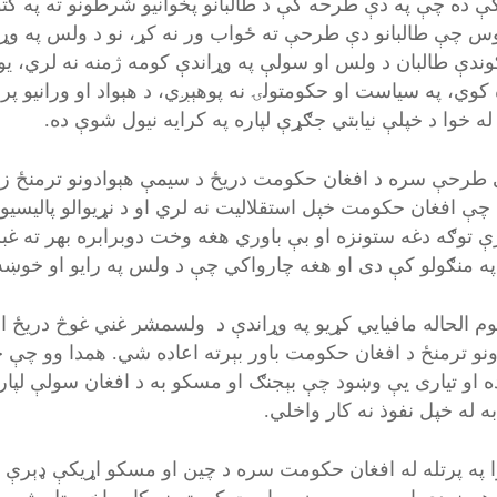
ې ده چې په دې طرحه کې د طالبانو پخوانیو شرطونو ته په کت
وس چې طالبانو دې طرحې ته ځواب ور نه کړ، نو د ولس په وړا
ندې طالبان د ولس او سولې په وړاندې کومه ژمنه نه لري، یوازې
کوي، په سیاست او حکومتولۍ نه پوهېږي، د هېواد او ورانیو پر
له خوا د خپلې نیابتي جګړې لپاره په کرایه نیول شوې ده.
 طرحې سره د افغان حکومت دریځ د سیمې هېوادونو ترمنځ ز
 چې افغان حکومت خپل استقلالیت نه لري او د نړیوالو پالیسیو
ې توګه دغه ستونزه او بې باوري هغه وخت دوبرابره بهر ته غ
 په منګولو کې دی او هغه چارواکي چې د ولس په رایو او خوښه
وم الحاله مافیايي کړیو په وړاندې د ولسمشر غني غوڅ دریځ
ونو ترمنځ د افغان حکومت باور بېرته اعاده شي. همدا وو چې چی
 او تیاری یې وښود چې بېجنګ او مسکو به د افغان سولې لپار
به له خپل نفوذ نه کار واخلي.
ا په پرتله له افغان حکومت سره د چین او مسکو اړیکې ډېر