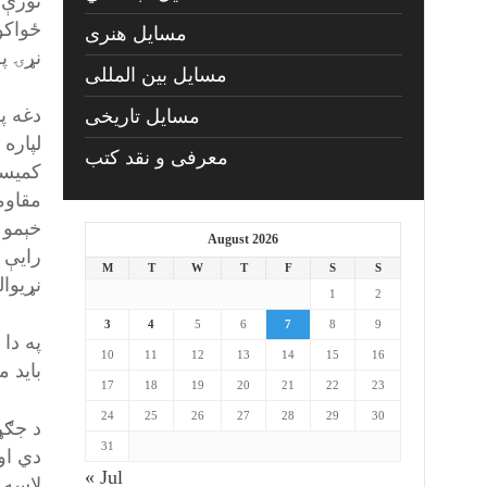
نورې 
ځواکو
مسايل هنری
نړۍ پ
مسایل بین المللی
دغه پ
مسایل تاریخی
لپاره
معرفی و نقد کتب
کمیسی
مقاومت
خېمو د
August 2026
رایې 
M
T
W
T
F
S
S
نړیوال
1
2
3
4
5
6
7
8
9
په دا
10
11
12
13
14
15
16
باید 
17
18
19
20
21
22
23
24
25
26
27
28
29
30
د جګړ
31
دي او
« Jul
لاسه 