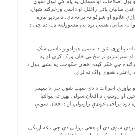
و ټول اصلاحات او مسایل په پام کې نیول شوي
ندې طالبان پاتې راغلل او داسې ورڅرګند شول،
 غلاوو او شوکو ته پراته دي، د پردیو لپاره
وا نه ساتي، هسې یوه بې مسوولیته ډله ده چې د
یات پیاوړی شو. د سیمې هېوادونو داسې شک
 او ستراتيژیو ترمنځ یې ځان ورک کړی او په
برګېده چې فکر کېده افغان حکومت په بشپړ ډول د
 راغلي، هغوی واک نه لري.
 او پیاوړي اجراات د دې سبب شول چې د سیمې
ن او روسیې د افغان سولې بهیر ته لېوالتیا
ه دوه پراخې غونډې راوبولي او د افغان سولې
ې نږدې شوې دي او هڅې روانې دي چې دغه اړیکې