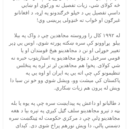
څه کولای شي، زیات تفصیل نه ورکوي او ښايي
داسې تفصیل يي د خپلو څرګندونو په اړه، د افغانانو
غبرګون او ځواب ته ځنډولی پریښی وي!
له ۱۹۹۲ کال را وروسته مجاهدین چې د واک په بېلا
بېلو پړاوونو کې سره ښکته پورته شوي، اوس يي ډېر
تغییر خوړلی او نن د مجاهدینو هیڅ قومندان او یا
قومي سرخېل د ټولو مجاهدینو په استازیتوب خبره نه
شي کولای. پخوا هم مجاهدین لږ تر لږه په پنځلس
تنظیمونو کې چې اته يي په ایران او اوه يي په
پاکستان کې میشت وو، ویشل شوي وو خو نن سبا دا
ویش له پرون هم زیات ښکاري.
د طالبانو او داعش په پیدایښت سره چې په یوه یا بله
بڼه د تېرو مجاهدینو سلف ګڼل کیږي په تېره بیا د هغه
مجاهدینو ډلې چې د مرکزي حکومت له ټینګښت سره
دښمني پالي، دا ویش نورهم پراخ شوی دی. کېدای