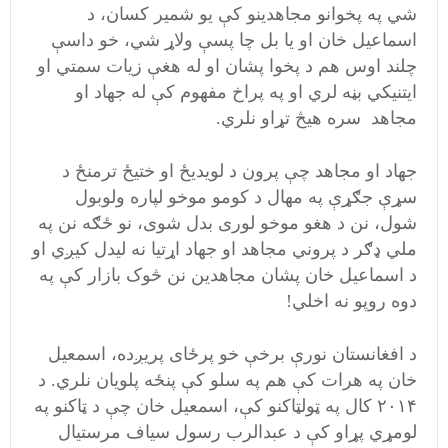
شي په پخوانو مجاهدینو کې یو شمیر کسان، د
اسماعیل خان او یا بل چا پسې ولاړ شي، خو داسې
چلند اوس هم د پخوا پشان او له هغې زیات سمتي او
ایتنیکي بڼه لري او په پراخ مفهوم کې له جهاد او
مجاهد سره هیڅ تړاو نلري.
جهاد او مجاهد چې پرون د لویدیځ او ختیځ ترمنځ د
سړې جګړې په مهال د کومو موخو لپاره ولوبول
شول، نن د هغو موخو لوری بدل شوی، نو ځګه نن په
ملي ډګر د پروني مجاهد او جهاد اړتیا نه لیدل کیږي او
د اسماعیل خان پشان مجاهدین نن څوک بازار کې په
دوه روپو نه اخلي!
د افغانستان نورې برخې خو پرځای پریږده، اسمعیل
خان په هرات کې هم په سلو کې پنځه پلویان نلري. د
۲۰۱۴ کال په ټولټاکنو کې، اسمعیل خان چې د ټاکنو په
لومړي پړاو کې د عبدالرب رسول سیاف مرستیال