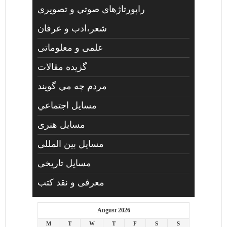
راپورتاژهای صوتي و تصويری
شعر،ادب و عرفان
علمی و معلوماتی
گزیده مقالات
مردم چه مي گويند
مسايل اجتماعي
مسايل هنری
مسایل بین المللی
مسایل تاریخی
معرفی و نقد کتب
August 2026
M
T
W
T
F
S
S