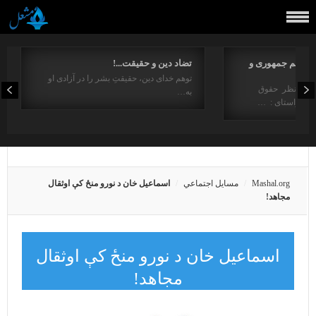
مفاهیم جمهوری و
تضاد دین و حقیقت...!
توهم خدای دین، حقیقتِ بشر را در آزادی او
ت از منظر حقوق
به…
در راستای : …
Mashal.org
مسايل اجتماعي
اسماعیل خان د نورو منځ کې اوثقال
مجاهد!
اسماعیل خان د نورو منځ کې اوثقال
مجاهد!