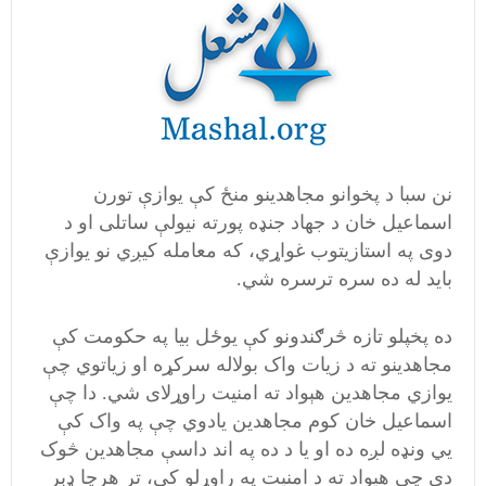
نن سبا د پخوانو مجاهدینو منځ کې یوازې تورن
اسماعیل خان د جهاد جنډه پورته نیولې ساتلی او د
دوی په استازیتوب غواړي، که معامله کیږي نو یوازې
باید له ده سره ترسره شي.
ده پخپلو تازه څرګندونو کې یوځل بیا په حکومت کې
مجاهدینو ته د زیات واک بولاله سرکړه او زیاتوي چې
یوازي مجاهدین هېواد ته امنیت راوړلای شي. دا چې
اسماعیل خان کوم مجاهدین یادوي چې په واک کې
يي ونډه لږه ده او یا د ده په اند داسې مجاهدین څوک
دي چې هیواد ته د امنیت په راوړلو کې، تر هرچا ډېر