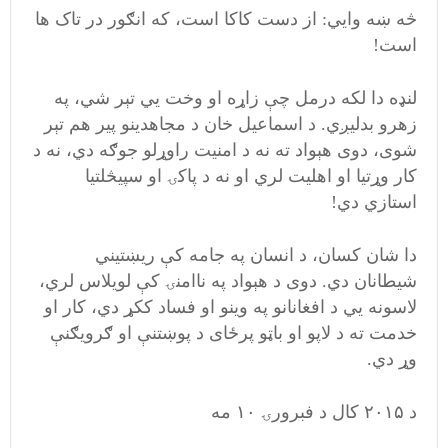
څه ښه وايي: از دست کاکا است، که انګور در تاک ها
است!
لنډه دا لکه درمل چې زاړه او وخت يي تېر شي، په
زهرو بدلیږي. د اسماعیل خان د مجاهدینو پیر هم تېر
شوی، دوی هېواد ته نه د امنیت راوړلو جوګه دي، نه د
کار وړتیا او اهلیت لري او نه د پاکۍ او سپيڅلتیا
استازي دي!
دا شان کسان، د انسان په جامه کې ریښتیني
شیطانان دي. دوی د هېواد په ناامنۍ کې لویلاس لري،
لاسونه يي د افغانانو په وینو او فساد ککړ دي، کار او
خدمت ته د لاپو او باټو پرځای د پوښتنې او ګرویګنې
وړ دي.
د ۲۰۱۵ کال د فبرورۍ ۱۰ مه