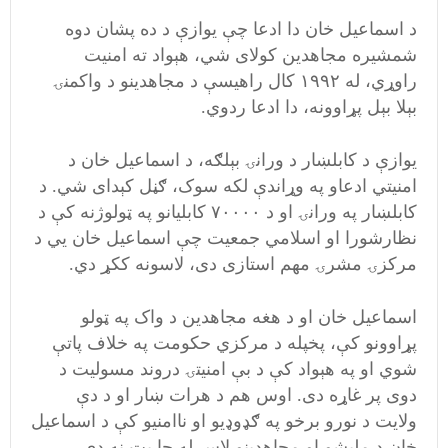
د اسماعیل خان دا ادعا چې یوازې د ده پشان دوه
شمشیره مجاهدین کولای شي، هېواد ته امنیت
راوړي، له ۱۹۹۲ کال راهیسې د مجاهدینو د واکمنۍ
بېلا بېل پړاوونه، دا ادعا ردوي.
یوازې د کابلښار د ورانۍ بېلګه، د اسماعیل خان د
امنیتي ادعاو په وړاندې لکه سوک، ګڼل کېدای شي. د
کابلښار په ورانۍ او د ۷۰۰۰۰ کابلیانو په ټولوژنه کې د
نظارشورا او اسلامي جمعیت چې اسماعیل خان يي د
مرکزۍ مشرۍ مهم استازی دی، لاسونه ککړ دي.
اسماعیل خان او د هغه مجاهدین د واک په ټولو
پړاوونو کې، پخپله د مرکزي حکومت په خلاف پاتې
شوي او په هېواد کې د بې امنیتۍ دروند مسولیت د
دوی پر غاړه دی. اوس هم د هرات ښار او د دې
ولایت د نورو برخو په ګډوډیو او ناامنیو کې د اسماعیل
خان د ملیشو او مجاهدینو لاس له چا پټ نه دی.