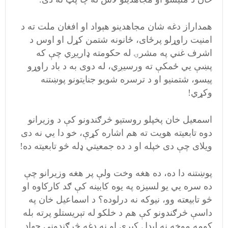
همداراز دغه شان مجاهدینو هېواد او افغان ملت ته د
امنیت راوړلو پرځای، ځانونه شتمن کړل او اوس د
اشرف غني په مشرۍ له حکومته ډاریږي چې که
پښې يي ځمکې ته ورسیږي، له دوی به د باد راوړو
پیسو، شتمنیو او د ترسره شویو جنایتونو پوښتنه
وکړي!
اسمعیل خان پخپلو روستیو څرګندونو کې د وزیرانو
دوه تابعیته هویت ته هم اشاره کړې، خو دا يي نه دی
ویلای چې دی خپله او د ده جمعیتي ډله څو تابعیته ده!
پوښتنه دا ده، ده هغه وخت ولې پر هغه وزیرانو چې
ده سره يي یو لسیزه په یوه کابینه کې ګد کارکاوه او
څو تابیعته وو، نیوکه نه درلوده؟ د اسماعیل خان په
داسې څرګندونو کې هم د خلکو له تېریستلو پرته بله
کومه موخه نه لیدل کیږي او نه دغه څرګندونې جهاد