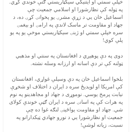
خپلې سمتي او ایتنیکي سیکټاریستي ګتې خوندي کړي.
په ټوله کې نظارشورا او اسلامي جمعیت چې
اسماعیل خان يي د زړې مشرۍ یو پخوانۍ کړۍ ده، د
جهاد او مقاومت تر ماسک لاندې په ارامۍ او بیغمۍ
سره خپلې سمتي او ژبنۍ سیکټاریستي موخې یو په یو
پلې کوي!
دوی په دې پوهیږي د افغانستان په سنتي او مذهبي
ټولنه کې تر دې اسانه او ارزانه وسله نشته.
بلخوا اسماعیل خان په دې وسیلې غواړي، افغانستان
کې امریکا او لویدیځ سره د ایران د اختلاف او شخړې
نیابت پرمخ یوسي. نوموړی د جهاد او مجاهدینو په نوم
په هرات کې په اسانۍ سره د ایران ګټې خوندې کولای
شي. جهاد او مقاومت یواځینۍ لنګه غوا ده چې
جمعیت او نظارشورا يي د نورو جهادي ټیکدارانو په
نسبت، زیاته لوشې!