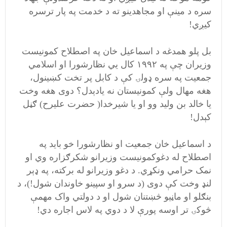
سره د مینې او مجاهدینو ته د خدمت په پار ترسره
کیږي!
بل پلو همدغه د اسماعیل خان په اصطلاح کمونیست
وزیران چې په ۱۹۹۲ کال يي نظارشورا او اسلامي
جمعیت په سره ډولۍ کې د کابل پر تخت کښينول،
هغه مهال ولې کمونیستان نه یادېدل؟ دوی هغه وخت
یا خالد بن ولید وو او یا شیرخدا( حضرت عليرح) ګڼل
کېدل!
د اسماعیل خان جمعیت او نظارشورا خو باید په
اصطلاح له دغوکمونیست وزیرانو شکرګزاره وي او
نمک حرامي ونکړي. د دغو وزیرانو له برکته، په ډېر
لنډ وخت کې دوی (د سرو او سپینو خاوندان شول!)، د
بنګلو او ماڼیو څښتنان شول او د دولتي واک مهمې
څوکۍ تر اوسه پورې لا د دوي په لاس اجاره دي!