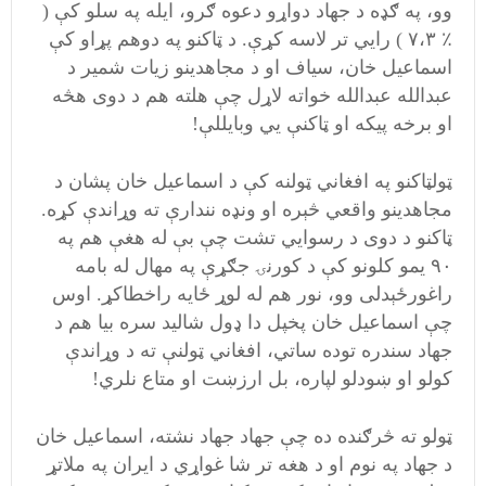
وو، په ګډه د جهاد دواړو دعوه ګرو، ایله په سلو کې (
٪ ۷،۳ ) رايي تر لاسه کړې. د ټاکنو په دوهم پړاو کې
اسماعیل خان، سیاف او د مجاهدینو زیات شمیر د
عبدالله عبدالله خواته لاړل چې هلته هم د دوی هڅه
او برخه پیکه او ټاکنې يي وبایللې!
ټولټاکنو په افغاني ټولنه کې د اسماعیل خان پشان د
مجاهدینو واقعي څېره او ونډه نندارې ته وړاندې کړه.
ټاکنو د دوی د رسوايي تشت چې بې له هغې هم په
۹۰ یمو کلونو کې د کورنۍ جګړې په مهال له بامه
راغورځېدلی وو، نور هم له لوړ ځایه راخطاکړ. اوس
چې اسماعیل خان پخپل دا ډول شالید سره بیا هم د
جهاد سندره توده ساتي، افغاني ټولنې ته د وړاندې
کولو او ښودلو لپاره، بل ارزښت او متاع نلري!
ټولو ته څرګنده ده چې جهاد جهاد نشته، اسماعیل خان
د جهاد په نوم او د هغه تر شا غواړي د ایران په ملاتړ