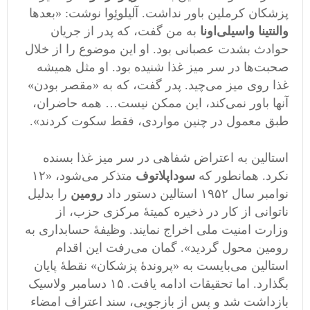
پزشکان کرملین باور نداشت. آلیلوئِوا نوشت: «بعدها
والنتینا واسیلی‌اونا
به من گفت، که پدر از جریان
حوادث بشدت عصبانی بود. او این موضوع را از خلال
صحبت‌ها در سر میز غذا شنیده بود. او مثل همیشه
غذا روی میز می‌چید. پدر گفت، که به «مقصر بودن»
آنها باور نمی‌کند، این ممکن نیست… همه حاضران،
طبق معمول در چنین مواردی، فقط سکوت کردند».
استالین به اعتراض شفاهی در سر میز غذا بسنده
نکرد. همانطور که
سوداپلاتوف
متذکر می‌شود، «١٢
نوامبر سال ١٩۵٢ استالین دستور داد
رومین
را بدلیل
ناتوانی از کار در ذخیره کمیتۀ مرکزی حزب، از
وزارت امنیت ملی اخراج نمایند. وظیفۀ حسابداری به
رومین محول گردید». گمان می‌رفت این اقدام
استالین می‌بایست به «پروندۀ پزشکان» نقطۀ پایان
بگذارد. اما تحقیقات ادامه یافت. ١۵ دسامبر ولاسیک
بازداشت شد و پس از بازجویی، سند اعتراف امضاء