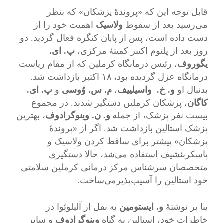
قابل توجه این که «پروندۀ پزشکان» که بنظر
می‌رسید بعد از سقوط
ولاسیک
اهمیت خود را از
دست داده است، پس از پایان کنگره فعال گردید. دو
روز بعد از پلنوم اکتبر کمیتۀ مرکزی،
پ. ای.
یگوروف
، رئیس درمانگاه کرملین که از مقام ریاست
درمانگاه عزل گردیده بود، ١٨ اکتبر بازداشت شد.
بدنبال او
و. خ. واسیلییف
،
م. س. وُوسی
و
پ. ای.
کاگان
، پزشکان کرملین دستگیر شدند. در مجموع
بیست نفر پزشک، از جمله
و. ن. وینوگرادوف
، بهترین
پزشک استالین بازداشت شد. اگر از «پروندۀ
پزشکان» پیشتر برای ساقط کردن ولاسیک و
پاسکربئشیف استفاده می‌شد، حالا دستگیری
متخصصان سرشناس مرکز درمانی کرملین سلامتی
خود استالین را آسیب‌پذیرمی‌ساخت.
بنا بر نوشتۀ
و. ایستومین
به نقل از آلیلوئِوا در
خاطرات خود، استالین به گناه
وینوگرادوف
و سایر