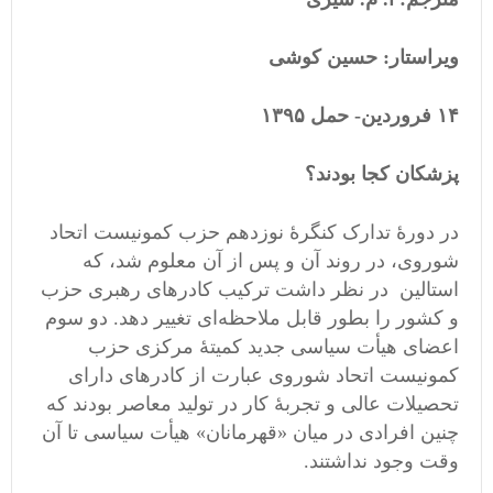
ویراستار: حسین کوشی
١۴ فروردین- حمل ١٣٩۵
پزشکان کجا بودند؟
در دورۀ تدارک کنگرۀ نوزدهم حزب کمونیست اتحاد
شوروی، در روند آن و پس از آن معلوم شد، که
استالین در نظر داشت ترکیب کادرهای رهبری حزب
و کشور را بطور قابل ملاحظه‌ای تغییر دهد. دو سوم
اعضای هیأت سیاسی جدید کمیتۀ مرکزی حزب
کمونیست اتحاد شوروی عبارت از کادرهای دارای
تحصیلات عالی و تجربۀ کار در تولید معاصر بودند که
چنین افرادی در میان «قهرمانان» هیأت سیاسی تا آن
وقت وجود نداشتند.