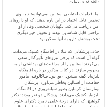
«البته نه بی‌دلیل».
اما اقدامات احتیاطی استالین نمی‌توانستند به وی
تضمین قابل اعتماد در این باره بدهند، که او داروهای
امن دریافت می‌کند. نگهبانان شخصی وفادار او
براحتی قابل شناسایی بودند و تحویل چیز دیگری
تحت پوشش دارو به آنها ممکن بود.
حذف پزشکانی که قبلا در اقامتگاه کشیک می‌دادند،
گواه آن است که برخی نیروهای تأثیرگذار سعی
می‌کردند استالین را از مراقبت‌های بهداشتی اولیه
محروم سازند. در کتاب مذکور در بارۀ اقامتگاه
بلیژنیایا گفته میشود: «
یو. س. ساکالوف
، مأمور
حفاظت از استالین بخاطر می‌آورد: پزشکان
بیمارستان کرملین بطور شبانه‌روزی در اقامتگاه
بلیژنیایا کشیک می‌دادند. پزشکان دو نفر بودند: دکتر
کولینیچ
، که دارای درجۀ علمی نامزد دکترای علوم