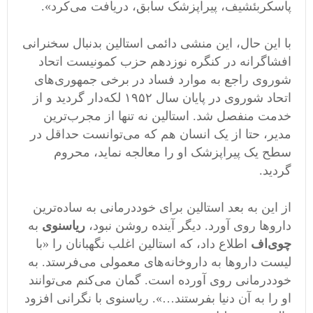
پاسکربئشیف، پیراپزشک سابق، دریافت می‌کرد».
با این حال، این منشی دائمی استالین بدنبال سخنرانی
افشاگرانه در کنگره نوزدهم حزب کمونیست اتحاد
شوروی راجع به موارد فساد در برخی جمهوری‌های
اتحاد شوروی در پایان سال ١٩۵٢ لکه‌دار گردید و از
خدمت منفصل شد. استالین نه تنها از مجرب‌ترین
مدیر، حتا از یک انسان هم که می‌توانست حداقل در
سطح یک پیراپزشک او را معالجه نماید، محروم
گردید.
از این به بعد استالین برای خوددرمانی به ساده‌ترین
داروها روی آورد. دیگر آینده روشن نبود،
ریاسنوی
به
چوی‌اف
اطلاع داد، که استالین اغلب نگهبانان را «با
لیست داروها به داروخانه‌های معمولی می‌فرستد. به
خوددرمانی روی آورده است. گمان می‌کنم می‌توانند
او را به آن دنیا بفرستند…». ریاسنوی با نگرانی افزود