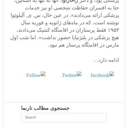
پزشکی بود، و دکتر
زاخاراوا
. آنها نه تنها به استالین،
حتا به افسران حفاظت شخصی او نیز خدمات
پزشکی ارائه می‌دادند». در عین حال، س. ی. آلیلوئِوا
نوشته است، که در ماه‌های ژانویه و فوریه سال
١٩۵٣ فقط پرستاران در اقامتگاه کشیک می‌دادند،
هیچ پزشکی در بلیژنیایا حضور نداشت». اما شب اول
مارس در اقامتگاه پرستار هم نبود.
ادامه دارد…
Follow
Tweet
us
Share on
Facebook
جستجوی مطالب تارنما