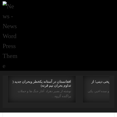
راتاریخی دینی؛ از
افغانستان در آستانه یکخطر وبحران جدید (
تداوم بحران نیم قرنه)
د در دو سده اخیر، یکی
نوشته از بصیر دهزاد آغاز جنگ ها و حملات
پراگنده گروه…