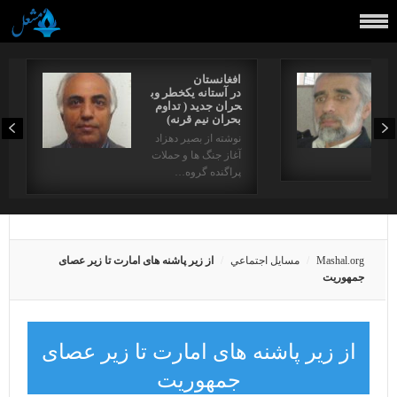
افغانستان
در آستانه یکخطر وب
حران جدید ( تداوم
بحران نیم قرنه)
نوشته از بصیر دهزاد
آغاز جنگ ها و حملات
دها…
پراگنده گروه…
Mashal.org
مسايل اجتماعي
از زیر پاشنه های امارت تا زیر عصای
جمهوریت
از زیر پاشنه های امارت تا زیر عصای
جمهوریت