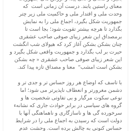
معنای راستین یابند. درست آن زمانی است که
وحدت ملی و اقتدار ملی و حاکمیت ملی زیر چتر
جمهوریت شکل بگیرد، اجماع ملی را به نمایش
بگذارد تا هرچه بیشتر تقویت شود؛ بجا است تا
برمصداق این شعر زیبای صوفی صاحب عشقری
چنان بشکن بشکن آغاز کرد که هیولای شب انگشت
حیرت بر لب بگذارد و جمهوریت واقعی شکل بگیرد و
این شعر زیبای صوفی صاحب عشقری « چه بشکن
بشکن است امشب” معنا و مصداق تازه پیدا کند.
با تاسف که اوضاع هر روز حساس تر و جدی تر و
دشمن مغرورتر و انعطاف ناپذیرتر می شود؛ اما
نوعی سکوت مرگبار و بی تفاوتی شخصیت ها و
گروه های سیاسی در برابر حوادث جاری که نشانهء
سرخورده گی ها و ناسازگاری و ناهماهنگی آنها با
دولت است که رسیدن به اجماع ملی را در شرایط
حساس کنونی به چالش برده است. وحشت عدم