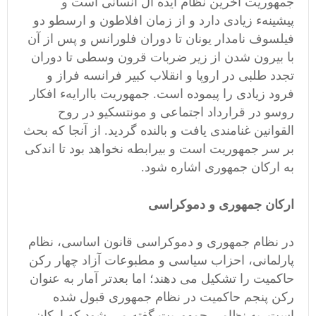
جمهوریت آخرین نظام ایده آل انسانی است و
پیشینهء زیادی دارد و از زمان افلاطون و ارسطو دو
فیلسوف نامدار یونان تا دوران فلورانس و پس از آن
با بیرون شدن از زیر ضربات قرون وسطی تا دوران
تجدد طلبی در اروپا و انقلاب کبیر فرانسه فراز و
فرود زیادی را پیموده است. جمهوریت باارایهء افکار
روسو در قرارداد اجتماعی و مونتسکیو در روح
القوانین غنامندی یافت و بالنده گردید. از آنجا که بحث
بر سر جمهوریت است و بیرابطه نخواهد بود تا اندکی
به ارکان جمهوری اشاره شود.
ارکان جمهوری و دموکراسی
در نظام جمهوری و دموکراسی قانون اساسی، نظام
پارلمانی، احزاب سیاسی ‌و مطبوعات آزاد چهار رکن
حاکمیت را تشکیل می دهند؛ اما بعدتر آمار به عنوان
رکن پنجم حاکمیت در نظام جمهوری قبول شده
است. به نظامی جمهوریت گفته می شود که ارکان