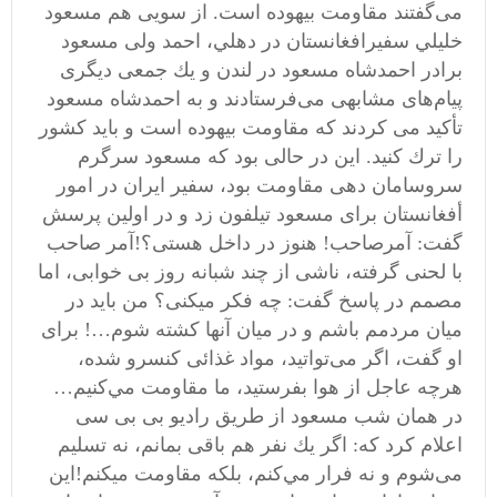
می‌گفتند مقاومت بيهوده است. از سویی هم مسعود
خليلي سفيرافغانستان در دهلي، احمد ولی مسعود
برادر احمدشاه مسعود در لندن و يك جمعی ديگری
پيام‌های مشابهی می‌فرستادند و به احمدشاه مسعود
تأكيد می‌ کردند كه مقاومت بيهوده است و بايد كشور
را ترك كنيد. این در حالی بود که مسعود سرگرم
سروسامان دهی مقاومت بود، سفير ايران در امور
أفغانستان برای مسعود تیلفون زد و در اولين پرسش
گفت: آمرصاحب! هنوز در داخل هستى؟!آمر صاحب
با لحنى گرفته، ناشى از چند شبانه روز بى خوابى، اما
مصمم در پاسخ گفت: چه فكر ميكنى؟ من بايد در
ميان مردمم باشم و در ميان آنها كشته شوم…! برای
او گفت، اگر می‌تواتید، مواد غذائى كنسرو شده،
هرچه عاجل از هوا بفرستيد، ما مقاومت مي‌كنيم…
در همان شب مسعود از طریق رادیو بی بی سی
اعلام كرد كه: اگر يك نفر هم باقى بمانم، نه تسليم
مى‌شوم و نه فرار مي‌كنم، بلكه مقاومت ميكنم!اين