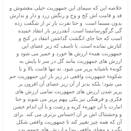
خلاصه این که سیمای این جمهوریت خیلی مغشوش و
قد و قامت اش کج و وج و رنگش زرد و دار و ندارش
بدون مسما است و حتا نفرت بار تر از شگفت زده
گی گرگورسامسا است. آنقدرزیر بار انتقاد خمیده
است که حتا جای انگشت گذاشتن انتقاد در کنج و
کنارش نمانده است. با تاسف که زیر عصای این
جمهوریت همهء ارزش ها خورد و خمیر می شود و
ارزش های جمهوریت مانند گل در سر تا پایش به
گونهء ناشیانه پرپر می شود. نه تنها قامت بالا و با
شکوهء جمهوریت واقعی در زیر بار این جمهوریت خم
می شود؛ بلکه بدتر از آن زیر عصای آن افزون بر
پرپر شدن ارزش های جمهوریت تمامی ارزش های
فکری و فرهنگی نیز یکی پیهم پرپر می شوند و حتا
امارت با آن چهرهء کریه و زشت و با آن اندام خشن
و وحشتناک اش بر آن احساس برتری می کند. برای
آن که همه چیز تغییر کند تا جمهوریت واقعی شکل
بگیرد و معنای واقعی پیدا و ارزش های جمهوریت