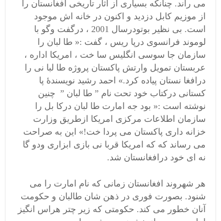
می راند. چنانکه بسیاری از آثار تاریخی افغانستان را
از موزیم کابل دزدید و اکنون در خانه اش موجود
است. بی نظیر بوتودرسال 2001 ، درگفت وگو با
لوموند فرانسوی درپا ریس ، گفت :« طا لبان را
سازمان جا سوسی انگلیس سا خت ، امریکا اداره ،
عربستان تمویل وارتش پاکستان پروژه طا لبا نی را
درافغا نستان پیاده کرد.» احمد رشید نویسندۀ پا
کستانی درکتاب خود تحت نام ” طا لبان ” چنین
نوشته است :« بود جه امارت طا لبان درکا بل را
سازمان اطلاعات مرکزی امریکا ازطریق وزارت
خزانه داری پاکستان می پردا خت!» این به صراحت
می رساند که که امریکا قربا نی بازی ابزاری ودو گا
نه ای خود درافغانستان شد.
هر شهروند افغانستان زمانی که نام امارت را می
شنود. بصورت فوری در ذهن شان طالبان و حکومت
آنان خطور می کند. حکومتی که زیر چتر هراس انگیز