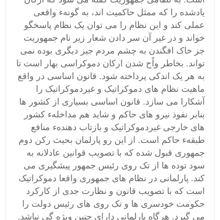
یادشده را که ممثل حاکمیت اند، به گونهء واقعی
عملی کند و این نظام را می توان یک نظام پاسخگو
خواند و در غیر آن سر دادن شعار زیر نام جمهوریت
جز خاک افگندن به چشم مردم جیز دیگری بوده نمی
تواند. بخاطر واًح شدن ارکان دموکراسی بهار است تا
به هر یک اندکی پرداخته شود. قانون اساسی در واقع
ماهیت نظام های دموکراتیک و غیردموکراتیک را
آشکارا می سازد. قانون اساسی بسیاری از کشور ها
بنابر نفوذ نیرو های حاکم و شاید هم مداخلهء کشور
های خارجی غیردموکراتیک و بازتاب دهندهء منافع
طبقهء حاکم است. از این رو پارلمان بحیث رکن دوم
جمهوری قبول شده که با تصویب قوانین عادلانه به
سود توده ها از تک روی رئیس جمهور پیشگیری می
کند. پارلمانی در نظام های جمهوری واقعا دموکراتیک
است که با تصویب قانون و نظارت جدی از کارکرد
حکومت خودسری ها و تک روی های رئیس دولت را
می گیرد. هرگاه پارلمانی دارای جنین ویژه گی نباشد.