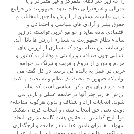
را چه زیر چتر نظام متمرکز و غیر متمرکز و یا
فدرالی و غیرفدرالی نجات بدهد. جمهوریت در جوامع
غربی توانسته بسیاری از ارزش ها چون انتخابات و
حقوق بشر و آزادی های سیاسی و اجتماعی و
اقتصادی پیاده نماید و جوامع غربی توانسته در زیر
سایهء نظام جمهوریت به بسیاری ارزش ها نائل آید.
در سایهء این نظام بوده که بسیاری از ارزش های
انسانی چون صداقت و راستی و وفادار به کشور و
مردم و دوری از دروغ و فریب و نیرنگ در جوامع
غربی در عمل به بالنده گی برسد. در کل گفته می
توان که جمهوریت بحیث یک نظام و نه بحیث ملکیت
چند فرد دارای پنج رکن اساسی است که سایر
ارزش ها زیر چتر آنها در جامعه عملی و بارور می
شوند. انتخابات آزاد و شفاف و بدون هرگونه مداخلهء
دولت یعنی حق انتخاب شدن و انتخاب کردن، تفکیک
قوا، ارج گذاشتن به حقوق هفت گانهء بشری؛ ایجاد
سهولت ها برای تامین عدالت در جامعه و ارجگذاری
به حاکمیت قانون و از همه مهمتر پاسداری از عدالت