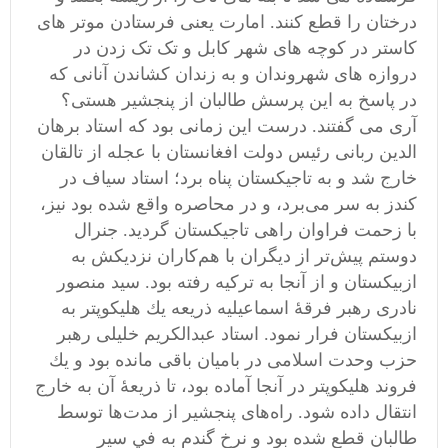
درختان را قطع کنند. امارت یعنی فرستادن موتر های
کاستر در کوچه های شهر کابل و تک تک زدن در
دروازه های شهروندان و به زندان کشاندن آنانی که
در پاسخ به این پرسش طالبان از پنجشیر هستی؟
آری می گفتند. درست این زمانی بود که استاد برهان
الدين ربانى رئيس دولت افغانستان با عجله از تالقان
خارج شد و به تاجیكستان پناه برد؛ استاد سياف در
كندز به سر مى‌برد، و در محاصره واقع شده بود نيز،
با زحمت فراوان راهى تاجیکستان گرديد. جنرال
دوستم پيش‌تر از ديگران با هم‌كاران نزديكش به
ازبیکستان و از آنجا به تركيه رفته بود. سيد منصور
نادرى رهبر فرقۀ اسماعيليه ذريعه يك هليكوپتر به
ازبیکستان فرار نمود. استاد عبدالكريم خليلى رهبر
حزب وحدت اسلامى در باميان باقى مانده بود و يك
فروند هليكوپتر در آنجا آماده بود، تا ذريعۀ آن به خارج
انتقال داده شود. راه‌های پنجشير از مدت‌ها توسط
طالبان قطع شده بود و نرخ گندم به في سير