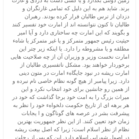
زمین دولتی بگذارد و یا کسی دست به دزدی و غارت
برند. شاید هم به این دلیل که تمامی غارتگران و
دزدان از ترس طالبان فرار کرده بودند. رهبران
طالبان تا کنون نتوانسته اند از امارت خود تفسیر کنند
و بگویند که این امارت چه ساختاری دارد و آیا امیر
حیثیت رئیس جمهور متمرکز و یا غیر متمرکز یا شاهء
مطلقه و یا مشروطه را دارد. یا اینکه زیر چتر این
امارت نخست وزیر و وزیران آن از چه صلاحیت هایی
برخوردار خواهند بود. مشکل ناتفسیری طالبان از
امارت ریشه در نبود جایگاهء امارت در متون دینی
دارد. زیرا پیامبر از هیچ گونه نظام خاصی نام نبرده و
از همین رو جانشین برای خود انتخاب نکرد و این
میراث بزرگ را به امت خود برجا گذاشت که خود در
هر برهه ای از تاریخ حکومت دلخواهء خود را نظر به
پیشرفت بشر در عرصه های گوناگون و ا یجابات
زمان خود تعیین کنند. از این نظر جمهوریت بهترین
نظام از نظر اسلام است؛ زیرا که اصل بیعت ریشه
در اصول شورایی اسلام دارد. این که پس از رحلت