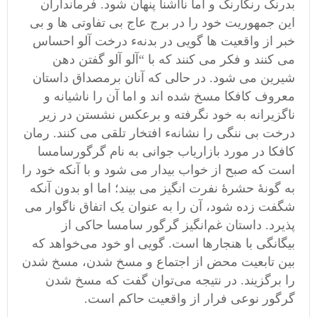
بدرنگ رنگارنگ و اما ناآشنا پنهان شود. فرمانداران
این جمهوریت خود را در برج عاج بی تفاوتی ها و بی
خبر از واقعیت ها گویی در بدنهء درخت آلو احساس
می کنند و فکر می کنند که با “آلو آلو گفتن دهن
شیرین می شود. در حالی که آنان برمصداق داستان
معروف کافکا مسخ شده اند و اما آن را ناشیانه و
ناگزیرانه به خود نگرفته و برعکس نشستن در زیر
درخت بی ننگی را نشانهء افتخار تلقی می کنند. رمان
کافکا در مورد بازاریاب جوانی به نام گرگورسامسا
است که صبح از خواب بیدار می شود و با آنکه خود را
به گونۀ حشرۀ نفرت انگیز می بیند؛ اما او بدون آنکه
شگفت زده شود، آن را به عنوان یک اتفاق ناگوار می
پذیرد. داستان غم‌انگیز گرگور سامسا حاکی از
بیگانگی با هنجارها است. گویی او خود می‌خواهد که
بین تابعیت محض از اجتماع و مسخ شدن، مسخ شدن
را برگزیند. در نتیجه می‌توان گفت که مسخ شدن
گرگور نوعی فرار از واقعیت حاکم است.