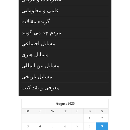
علمی و معلوماتی
گزیده مقالات
مردم چه مي گويند
مسايل اجتماعي
مسايل هنری
مسایل بین المللی
مسایل تاریخی
معرفی و نقد کتب
August 2026
M
T
W
T
F
S
S
1
2
3
4
5
6
7
8
9