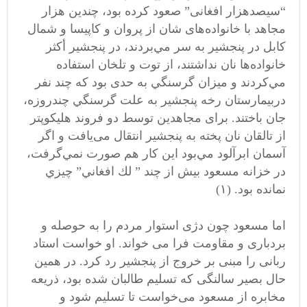
“سيصدهزار افغانی” صعود کرده بود، چندين هزار
مجاهد با خانواده‌های شان از پروان و كاپيسا و شمال
كابل در پنجشير به سر مي‌بردند، در پنجشير أكثر
خانواده‌ها نان نداشتند، از توت و تلخان استفاده
مي‌كردند و ميزان گرسنگي به حدی بود كه چند نفر
دربيمارستان رخه پنجشير به علت گرسنگي چندروزه،
جان باختند. برای مجاهدين توسط دو فروند هليكوپتر
از تالقان نان پخته به پنجشير انتقال می‌يافت و اگر
آسمان ابرآلود مي‌بود اين كار هم صورت نمي‌گرفت،
در خزانه مسعود بيش از چند ” لك افغاني” چيزي
نمانده بود. (۱)
اما مسعود چون دژی استوار مردم را به حوصله و
بردباری و مقاومت فرا می خواند. او خواست استاد
ربانی را مبنی بر خروج از پنجشیر رد کرد. در همین
حال بصیر سالنگی كه تسليم طالبان شده بود، ذريعه
مخابره از مسعود می‌خواست تا تسليم شود و