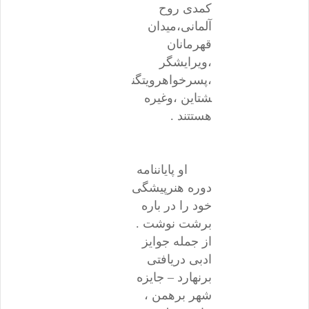
کمدی روح
آلمانی،میدان
قهرمانان
،ویرایشگر
،پسرخواهرویتگن
شتاین ،وغیره
هستتند .
او پایاننامه
دوره هنرپیشگی
خود را در باره
برشت نوشت .
از جمله جوایز
ادبی دریافتی
برنهارد – جایزه
شهر برهمن ،