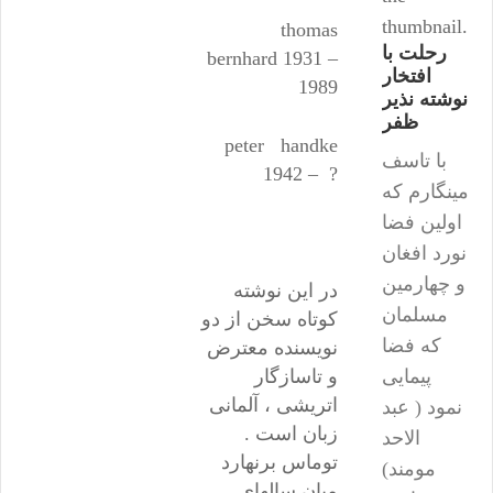
thumbnail.
thomas
رحلت با
bernhard 1931 –
افتخار
1989
نوشته نذیر
ظفر
peter handke
با تاسف
1942 – ?
مینگارم که
اولین فضا
نورد افغان
و چهارمین
در این نوشته
مسلمان
کوتاه سخن از دو
که فضا
نویسنده معترض
پیمایی
و تاسازگار
اتریشی ، آلمانی
نمود ( عبد
زبان است .
الاحد
توماس برنهارد
مومند)
میان سالهای