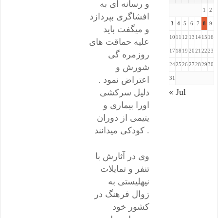
و رسانه ای به
1
2
افشاگری بپردازد
3
4
5
6
7
8
9
و میگفت باید
10
11
12
13
14
15
16
علیه حماقت های
17
18
19
20
21
22
23
روزمره گی
24
25
26
27
28
29
30
شورش و
31
اعتراض نمود .
« Jul
دلیل سرکشی
اورا بیماری و
یتیمی از دوران
کودکی میدانند .
وی در آثارش با
تنفر و تمایلات
نیهلیستی به
زوال فرهنگ در
کشور خود