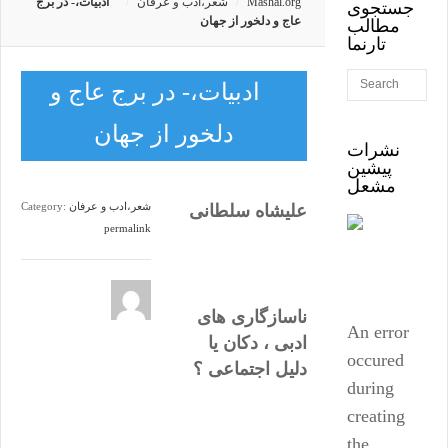
Mashal.org
شعر،ادب و عرفان
ادبیات،- در برج
جستجوی
عاج و دلخور از جهان
مطالب
تارنما
ادبیات،- در برج عاج و
دلخور از جهان
نشرات
پیشین
مشعل
شعر،ادب و عرفان
Category:
علیشاه سلطانی
permalink
ناسازگاری های
An error
ادبی ، دکان یا
occured
دلیل اجتماعی ؟
during
creating
the