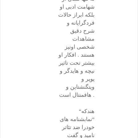
شهامت ادبی او
بلکه ابراز حالات
فردگرایانه و
شرح دقیق
مشاهدات
شخصی اونیز
هستند . افکار او
بیشتر تحت تاثیر
نیچه و هایدگر و
پوپر و
ویتگنشتاین و
هافمنتال است .
“هندکه
“نمابشنامه های
خودرا ضد تئاتر
نامید و گفت