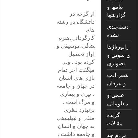
پیامها و
او گرچه در
گزارشها
داتشگاه در رشته
دسته‌بندی
های
نشده
کارگردانی،هنرپی
شگی،موسیقی و
راپورتاژها
آواز تحصیل
ی صوتي و
کرده بود ، ولی
تصويری
میگفت آخر تمام
شعر،ادب
بازی های انسان
و عرفان
در جهان و جامعه
، پیری و بیماری
علمی و
و مرگ است .
معلوماتی
برنهارد نظری
گزیده
منفی و نیهلیستی
مقالات
به جهان و انسان
و جامعه داشت .
مردم چه