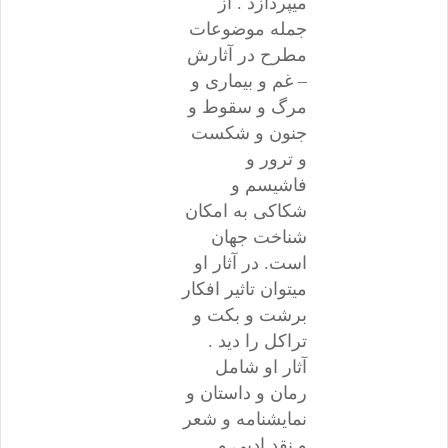
میپردازد . از
جمله موضوعات
مطرح در آثارش
– غم و بیماری و
مرگ و سقوط و
جنون و شکست
و ترور و
فاشیسم و
شکاکی به امکان
شناخت جهان
است. در آثار او
میتوان تاثیر افکار
برشت و بکت و
تراکل را دید .
آثار او شامل
رمان و داستان و
نمایشنامه و شعر
و نقد ادبی و