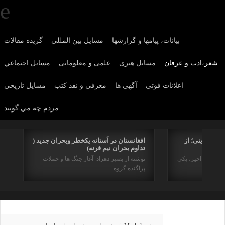
بیانات، پیامها و گزارشها
مسایل بین المللی
گزیده مقالات
شعر،ادب و عرفان
مسايل هنری
علمی و معلوماتی
مسايل اجتماعي
اعلانات فوتی
آگهی ها
معرفی و نقد کتب
مسایل تاریخی
مردم چه مي گويند
اریخی دینی؛ از
افغانستان در آستانه یکخطر وبحران جدید (
تداوم بحران نیم قرنه)
 دو سده اخیر، یکی
نوشته از بصیر دهزاد آغاز جنگ ها و حملات
پراگنده گروه…