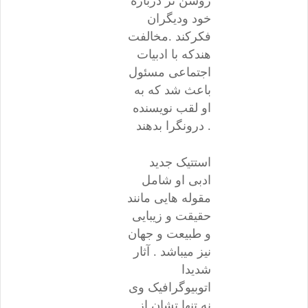
روشن تر درباره
خود ودیگران
فکرکند .مخالفت
هندکه با ادبیات
اجتماعی مسئول
باعث شد که به
او لقب نویسنده
درونگرا بدهند .
استتیک جدید
ادبی او شامل
مقوله هایی مانند
حقیقت و زیبایی
و طبیعت و جهان
نیز میباشد . آثار
شدیدا
اتوبیوگرافیک وی
نه تنها تشان از