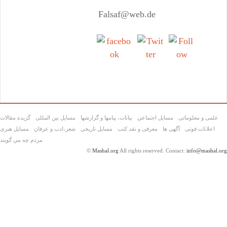
Falsaf@web.de
Share on
Tweet
Follow
Facebook
us
علمی و معلوماتی
مسايل اجتماعي
بیانات، پیامها و گزارشها
مسایل بین المللی
گزیده مقالات
اعلانات فوتی
آگهی ها
معرفی و نقد کتب
مسایل تاریخی
شعر،ادب و عرفان
مسايل هنری
مردم چه مي گويند
©
Mashal.org
All rights reserved. Contact:
info@mashal.org