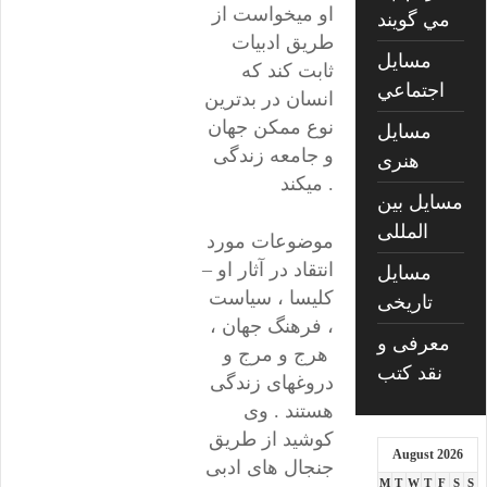
او میخواست از
مي گويند
طریق ادبیات
مسايل
ثابت کند که
اجتماعي
انسان در بدترین
نوع ممکن جهان
مسايل
و جامعه زندگی
هنری
میکند .
مسایل بین
المللی
موضوعات مورد
انتقاد در آثار او –
مسایل
کلیسا ، سیاست
تاریخی
، فرهنگ جهان ،
معرفی و
هرج و مرج و
نقد کتب
دروغهای زندگی
هستند . وی
کوشید از طریق
August 2026
جنجال های ادبی
M
T
W
T
F
S
S