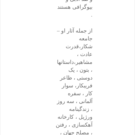
بیوگرافی هستند
.
از جمله آثار او –
جامعه
شکار،قدرت
عادت ،
مشاهیر،داستانها
، بتون ، یک
دوستی ، ظاعر
فریبکار، سوار
کار ، سفره
آلمانی ، سه روز
، زندگینامه
ورژیل ، کارخانه
آهکسازی ، رفتن
، مصلح جهان ،