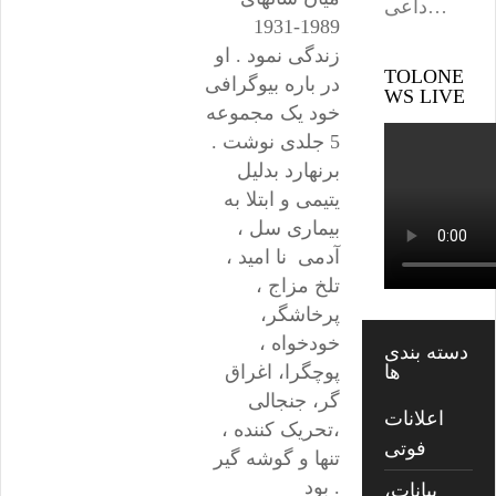
داعی…
1989-1931
زندگی نمود . او
TOLONE
در باره بیوگرافی
WS LIVE
خود یک مجموعه
5 جلدی نوشت .
برنهارد بدلیل
یتیمی و ابتلا به
بیماری سل ،
آدمی نا امید ،
تلخ مزاج ،
پرخاشگر،
خودخواه ،
دسته بندی
ها
پوچگرا، اغراق
گر، جنجالی
اعلانات
،تحریک کننده ،
فوتی
تنها و گوشه گیر
بود .
بیانات،