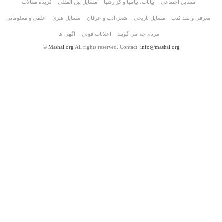
مسايل اجتماعي
بیانات، پیامها و گزارشها
مسایل بین المللی
گزیده مقالات
معرفی و نقد کتب
مسایل تاریخی
شعر،ادب و عرفان
مسايل هنری
علمی و معلوماتی
مردم چه مي گويند
اعلانات فوتی
آگهی ها
©
Mashal.org
All rights reserved. Contact:
info@mashal.org