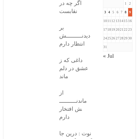
اگر چه در
1
2
نقابست
3
4
5
6
7
8
9
10
11
12
13
14
15
16
بر
17
18
19
20
21
22
23
دیدنــــــــــش
24
25
26
27
28
29
30
انتظار دارم
31
« Jul
داغی که ز
عشق در دلم
ماند
از
ماندنـــــــــــ
ش افتخار
دارم
نوت : درین جا