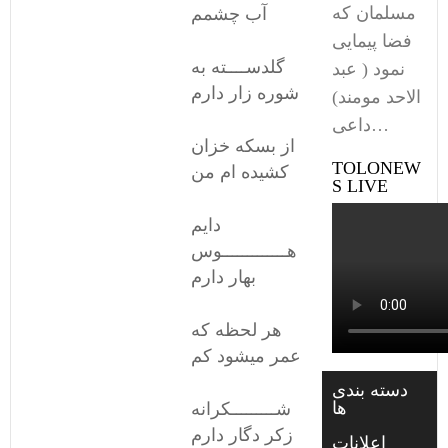
مسلمان که
آب چشمم
فضا پیمایی
گلدســــته به
نمود ( عبد
شوره زار دارم
الاحد مومند)
داعی…
از بسکه خزان
TOLONEW
کشیده ام من
S LIVE
دایم
هـــــــــــــوس
بهار دارم
هر لحظه که
عمر میشود کم
دسته بندی
ها
شـــــــــکرانه
زکر دگار دارم
اعلانات