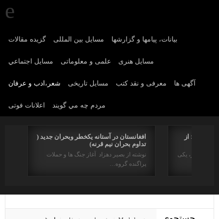
بیانات، پیامها و گزارشها
مسایل بین المللی
گزیده مقالات
مسايل هنری
علمی و معلوماتی
مسايل اجتماعي
آگهی ها
معرفی و نقد کتب
مسایل تاریخی
شعر،ادب و عرفان
مردم چه مي گويند
اعلانات فوتی
یخی دینی؛ از
افغانستان در آستانه یکخطر وبحران جدید (
تداوم بحران نیم قرنه)
دو سده اخیر، یکی
نوشته از بصیر دهزاد آغاز جنگ ها و حملات
پراگنده گروه…
جستجوی