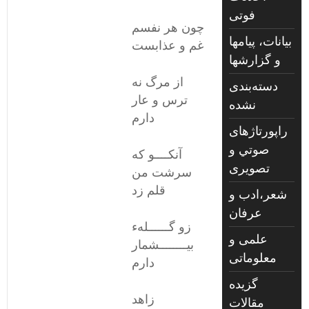
فوتی
چون هر نفسم
بیانات، پیامها
غم و عذابست
و گزارشها
از مرگ نه
دسته‌بندی
ترس و عار
نشده
دارم
راپورتاژهای
صوتي و
آنکــــو که
تصويری
سرشت من
قلم زد
شعر،ادب و
عرفان
زو گــــــلهء
علمی و
بیــــــــشمار
معلوماتی
دارم
گزیده
زاهد
مقالات