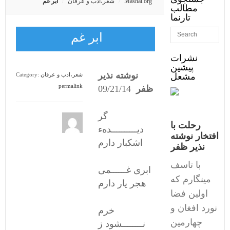
Mashal.org
شعر،ادب و عرفان
ابر غم
مطالب
تارنما
ابر غم
نشرات
پیشین
نوشته نذیر
مشعل
شعر،ادب و عرفان
Category:
permalink
ظفر
09/21/14
گر
رحلت با
دیــــــــــدهء
افتخار نوشته
اشکبار دارم
نذیر ظفر
با تاسف
ابری غــــــمی
مینگارم که
هجر یار دارم
اولین فضا
نورد افغان و
خرم
چهارمین
نــــــــشود ز