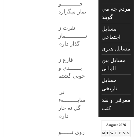
چــــــــــــو
مردم چه مي
نماز میگزارد
گويند
نفرت ز
مسايل
نـــــــــــــماز
اجتماعي
گذار دارم
مسايل هنری
فارغ ز
مسایل بین
بـــــــدی و
المللی
خوبی گشتم
مسایل
تاریخی
نی
معرفی و نقد
سایـــــــــهء
گل نه خار
کتب
دارم
August 2026
روی تـــــــو
M
T
W
T
F
S
S