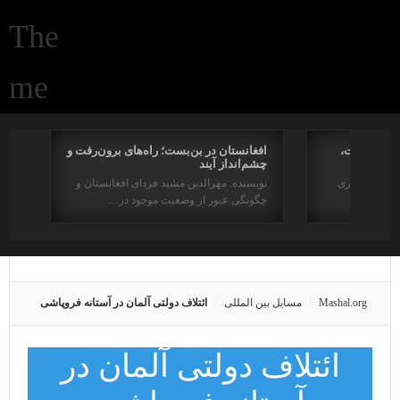
ژورنالیست،
افغانستان در بن‌بست؛ راه‌های برون‌رفت و
چشم‌انداز آیند
France Mehring (1846- 1919 ) آرام بختیاری
نویسنده: مهرالدین مشید فردای افغانستان و
شنگری…
چگونگی عبور از وضعیت موجود در…
Mashal.org
مسایل بین المللی
ائتلاف دولتی آلمان در آستانه فروپاشی
ائتلاف دولتی آلمان در