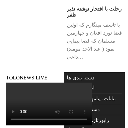
رحلت با افتخار نوشته نذیر
ظفر
با تاسف مینگارم که اولین
فضا نورد افغان و چهارمین
مسلمان که فضا پیمایی
نمود ( عبد الاحد مومند)
داعی…
دسته بندی ها
TOLONEWS LIVE
اعلانات فوتی
بیانات، پیامها و گزارشها
دسته‌بندی نشده
راپورتاژهای صوتي و
تصويری