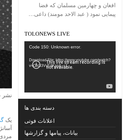
افغان و چهارمین مسلمان که فضا
پیمایی نمود ( عبد الاحد مومند) داعی…
TOLONEWS LIVE
Video
Code 150: Unknown error.
Player
Download File: https://www.youtube.com/watch?
v=ON33VvEdKas&_=1
نشر ش
دسته بندی ها
یک
گز
اعلانات فوتی
آسانژ
بیانات، پیامها و گزارشها
مردی 