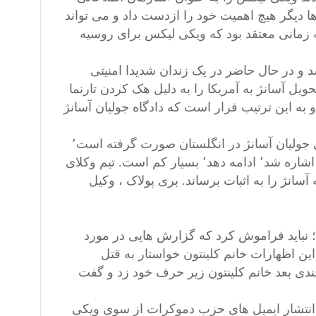
ا دیگر هیچ اهمیت خود را ازدست داد و می ‌تواند
 زمانی معتقد بود که ویکی ‌لیکس برای روسیه
 و در حال حاضر در یک زندان شدیدا امنیتی
 تحویل آسانژ به آمریکا را به دلیل هک کردن تارنما
 به این ترتیب قرار است که دادگاه جولیان آسانژ
به گزارش یاهو نیوز، با توجه به تغییر و تحولاتی که در پرونده قضایی جولیان آسانژ در انگلستان صورت گرفته است٬
احتمال اینکه سازمان امنیت آمریکا عملیات فوق را که در بالا به آنها اشاره شد٬ ادامه دهد٬ بسیار کم است. تیم وکلای
آسانژ را به اثبات برساند. بری پولاک ، وکیل
ت؛ نباید فراموش کرد که گزارش هایی در مورد
ان آسانژ در سال ۲۰۱۶ منتشر شد؛ در این اظهارات خانم کلینتون خواستار به قتل
ندی بعد خانم کلینتون زیر حرف خود زد و گفت
ز٬ انتخابات ریاست جمهوری سال ۲۰۱۶ آمریکا و انتشار ایمیل‌ های حزب دموکرات از سوی ویکی