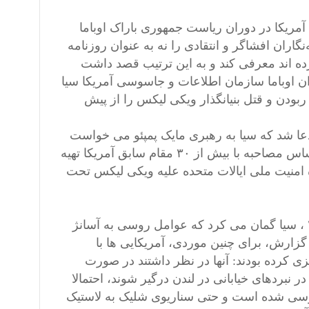
ریکا در دوران ریاست جمهوری باراک اوباما
اران افشاگر و انتقادی را نه به عنوان روزنامه
ده ‌اند معرفی کند و به این ترتیب قصد داشت
ان اوباما سازمان اطلاعات و جاسوسی آمریکا سیا
ربودن و قتل بنیانگذار ویکی لیکس را از پیش
هو که در ۲۶ سپتامبر ۲۰۲۱ منتشر شد، ادعا شد که سیا به رهبری مایک پمپئو می خواست
اقدامات ویژه ای برای دستگیری آسانژ انجام دهد. این گزارش بر اساس مصاحبه با بیش از ۳۰ مقام سابق آمریکا تهیه
امنیت ملی ایالات متحده علیه ویکی لیکس تحت
در اوج آماده سازی عملیات خصومت آمیز علیه آسانژ در سال ۲۰۱۷ ، سیا گمان می کرد که عوامل روسی به آسانژ
گزارش، برای چنین موردی، آمریکایی ها با
یزی کرده بودند: آنها در نظر داشتند در صورت
نبردهای خیابانی در لندن درگیر شوند، احتمالا
بررسی شده است و حتی سناریوی شلیک به لاستیک