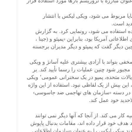
ان مبارزه با تروریسم بارها مورد استفاده قرار
ایا مربوط می ‌شود، ویکی لیکس با انتشار
ده استفاده می شود، رونمایی کرد. به گزارش
لاعاتی آمریکا بود، بنابراین ‹پمپئو و (جینا ،
چین دیگر گفت که پمپئو و دیگر مدیران برجسته
خفی بتواند با آزادی بیشتری علیه آسانژ و ویکی
جبور شود چنین عملیات را رسما تأیید کند. بر
اساس این گزارش، اندکی پس از روی کار آمدن وزیر امور خارجه ایالات متحده، پمپو در یک سخنرانی عمومی٬ ویکی
 این بیش از یک لفاظی نبود. استفاده از این واژه
 نظر خود را در دسته ‹سازمان های تهاجمی ضد جاسوسی›
احدید خود عمل کند.
کار می کند. از آنجا که آنها دیگر نمی توانند
 هدف خود قرار داده ‌اند، مقامات بدنبال پاپوش
ردند ویکی لیکس را به عنوان ‹سازمان اطلاعاتی