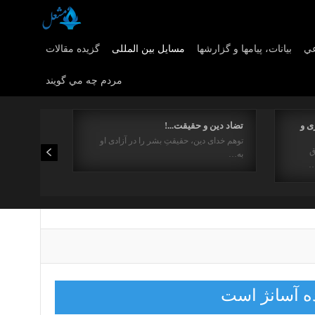
عي
بیانات، پیامها و گزارشها
مسایل بین المللی
گزیده مقالات
مردم چه مي گويند
ی و
تضاد دین و حقیقت...!
توهم خدای دین، حقیقتِ بشر را در آزادی او
ق
به…
…
رده آسانژ است