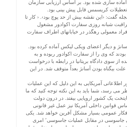
آماده سازی شده بود. بر اساس ارزیابی سازمان
 گفت: ‹این نقشه بیش از حد پوچ بود›. ‹ کار تا
مراقبت شبانه روزی سفارت اکوادور مشغول
فراد معمولی رهگذر در خیابانهای اطراف سفارت
نژ و دیگر اعضای ویکی لیکس آماده کرده بود.
بودند که وی را از سفارت اکوادور ربوده و به
ه از سوی دادگاه بریتانیا در رابطه با درخواست
ر آن به علت بیگناه بودن آسانژ بعداً متوقف شد. در این
ر اطلاعاتی آمریکایی به این دلیل که این عملیات
می رسد، شما باید به این نکته توجه کنید که ما
ایتخت یک کشور اروپایی بیفتد. در درون دولت
س قوانین داخلی آمریکا نیز عمل غیر قانونی
 افکار عمومی بسیار مشکل آفرین خواهد شد. یکی
از خبر رسانان در این رابطه میگوید که استفاده از سازمان سیا برای جاسوسی در مقابل عملیات جاسوسی٬ امری