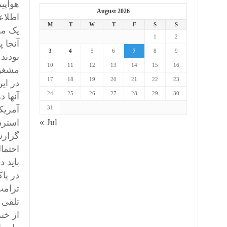
هواپی
August 2026
اطلاعات امنیت آم
M
T
W
T
F
S
S
یک مق
1
2
آنجا 
3
4
5
6
7
8
9
بودند
10
11
12
13
14
15
16
مشغول
17
18
19
20
21
22
23
در ای
24
25
26
27
28
29
30
آنها د
31
آمریک
« Jul
گزارش
احتمال
باید 
در پا
ترامپ
تلقی 