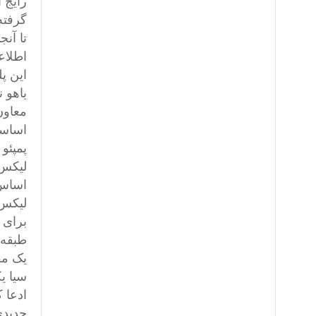
رایج 
گرفته
تا آن
اطلاعات موسوم به ‹
این پ
یاهو ن
معاون
اساساً
پمپئو
لیکس 
لیکس ر
طبقه 
یک مق
سیا یک
ادعا 
جدیدی