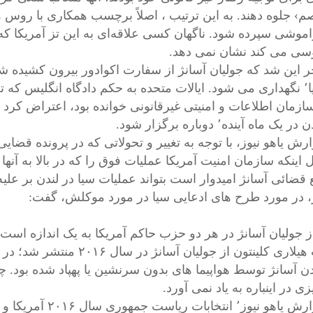
م› جلوه دهند. به این ترتیب ، اصلاً برچسب همکاری با روس‌ ه
اموشی سپرده شود. ناگهان کسی علاقه‌ای به این تز آمریکا که
ی می کند نشان نمی ‌دهد.
ر این شد که جولیان آسانژ از سفارت اکوادور بیرون کشیده شد
بریتانیا٬ نگهداری می شود. ایالات متحده به حکم دادگاه انگلیس که
ازمان اطلاعات و امنیتی غیرقانونی خوانده بود، اعتراض کرد و
 یک ماه آینده٬ دوباره برگزار شود.
قضائی آسانژ امیدوار است بتواند عملیات سیا در لندن بر علیه 
، در مورد طرح های ادعایی سیا در مورد موکلش، گفت:
از جولیان آسانژ در هر دو حزب حاکم آمریکا به یک اندازه اس
نفرت هیلاری کلینتون از جولی
ن آسانژ توسط هواپیما های بدون سرنشین یا پهپاد شده بود. چ
ی در اینباره به یاد نمی آورد.
به گزارش یاهو نیو