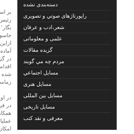
دسته‌بندی نشده
بر اس
راپورتاژهای صوتي و تصويری
رئیس 
شعر،ادب و عرفان
ن
جاسوس
علمی و معلوماتی
ازاین
گزیده مقالات
آماده 
مردم چه مي گويند
مسايل اجتماعي
شده ا
زمامد
مسايل هنری
مسایل بین المللی
در فر
مسایل تاریخی
همکاری
معرفی و نقد کتب
عملیا
امکان