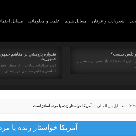
یخی
شعر،ادب و عرفان
مسايل هنری
علمی و معلوماتی
مسايل اجتما
و نَفْس چیست؟
نقدواره پژوهشیِ بر مفاهیم جمهور
جمهوریت
 الدین « سعیدی» بادِ نفس مر سینه را ز
1میرعبدالواحد سادات از منظر حقو
ه…
اساسی و علوم سیاسی در راستای : 
Mas
مسایل بین المللی
آمریکا خواستار زنده یا مرده آسانژ است
آمریکا خواستار زنده یا م