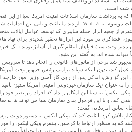
است؛ اما استفاده از وظایف سیا همان رفتاری است که تحت عنو
 شده است.
جا که به برداشت سازمان اطلاعات امنیت آمریکا سیا از این قض
Vault 7› از دید ما باعث و بانی این اقدامات شدید است.
لتفرم از جعبه ابزار حمله سایبری که توسط عوامل ایالات متح
یوز، افشاگری در مورد این ابزارها تحقیر شدیدی برای نهاد های اط
 مدیر وقت سیا) خواهان انتقام گیری از آسانژ بودند.› یک خبر
 دیوانه شده اند. به گفته این منبع:
 مجبور شد برخی از مانورهای قانونی را انجام دهد تا سرویس م
عمل کند، بدون اینکه دونالد ترامپ رئیس جمهور وقت آمریکا م
ا به عنوان ‹یک سازمان غیردولتی امنیتی آمریکا ستیز› نامید ،
برای ویکی لیکس٬ به سیا این امکان را داد که افراد زیر
بندی کند. و با این فرمول بندی سازمان سیا می تواند بنا به صل
ام سابق آمریکایی گفت:
بار تلاش کرد تا ثابت کند که ویکی لیکس به دستور دولت روسیه 
کنند که به منظور ارتباط با کرملین، پلتفرم ویکی لیکس را مورد
 برای توجیه رفتار غیر قانونی خود بودند، آنها متعاقباً سعی ک