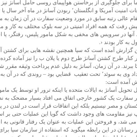
ما برای جلوگیری از برخاستن هواپیمای روسی حامل آسانژ نیز 
ریکا و انگلستان٬ ربودن آسانژ در ماه آخر سال یا تعطیلات کریسمس قابل پیش بینی بود.
ام عالی رتبه سابق در مورد وضعیت سفارت در آن زمان به مجله
پیش رفت که همه افراد امنیتی در سه بلوک مختلف به کار و 
. آنها در سرویس های مخفی به شکل مامور پلیس، رفتگر، یا ا
 به کار بودند ‹.
ن گزارش آمده است که سیا همچنین نقشه هايی برای کشتن آسا
ر کنار طرح کشتن آسانژ طرح دوم یا پلان ب را نیز آماده کرده 
ا ببرند. در آن زمان، آسانژ به دلیل عدم پرداخت وثیقه مقرر شد
استرداد وی به سوئد٬ تحت تعقیب قضايي بود – روندی که د
 آمده است:
 تحویل آسانژ به ایالات متحده یا اینکه ترور او توسط یک مامو
در سفارت یک کشور خارجی اتفاق می افتاد بسیار مضحک به نظر 
کستان و مصر نیستیم بلکه این اتفاقات قرار است در لندن در پ
 نیز مقاومت‌ های وجود داشت که گویا این عملیات حتی بر اسا
می شد، و فروختن این عملیات به عنوان یک رفتار قانونی به