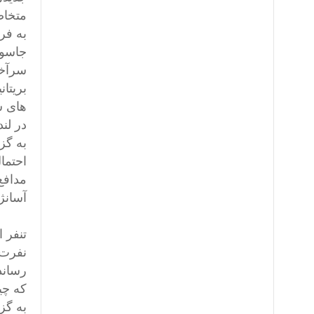
متخاص
به فر
جاسوس
سر‌آخ
های س
در لندن در
مدافع 
آسانژ
تنفر 
رساند
که چیز