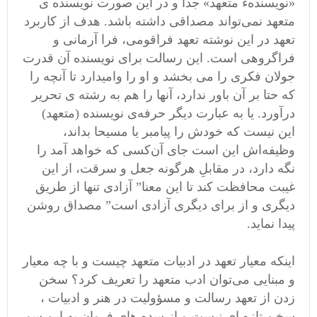
«نویسندهء متعهد» جدا و در این صورت نویسنده ی
متعهد نمی‌تواند مصداقی داشته باشد. هدف از کاربرد
تعهد در این نوشته تعهد فراقومی، فرا آرمانی و
فراگروهی است. این رسالت برای نویسنده آن قدرت
جولان فکری را می بخشد و او را وامیدارد تا آنچه را
که حتا بر آن باور ندارد، آنها را هم به رشته ی تحریر
درآورد‌. یا به عبارت دیگر حرفه‌ی نویسنده (متعهد)
این نیست که خودش را پیامبر یا مسیحا بداند،
وظیفه‌اش این است جای آن‌کسی که خواهد آمد را
نگه دارد، در مقابلِ هرگونه جعل و سرقت، از این
غیبت محافظت کند تا این معنا” آزادی تنها از طریق
دیگری و از برای دیگری آزادی است” مصداق روشن
پیدا نماید.
اینکه معیار تعهد در ادبیات متعهد چیست و با چه معیار
و مبنایی می‌توان ادب متعهد را تعریف کرد؟ سخن
زدن از تعهد رسالت و مسؤوليت در هنر و ادبيات ،
سخن تازه ای نيست و از سده های فروان به اين سو