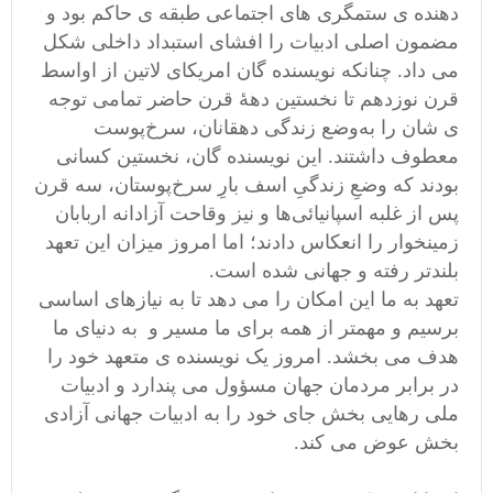
دهنده ی ستمگری های اجتماعی طبقه ی حاکم بود و
مضمون اصلی ادبیات را افشای استبداد داخلی شکل
می‌ داد. چنانکه نویسنده گان امریکای لاتین از اواسط
قرن نوزدهم تا نخستین دههٔ قرن حاضر تمامی توجه
ی شان را به‌‌وضع زندگی دهقانان، سرخ‌پوست
معطوف داشتند. این نویسنده گان، نخستین کسانی
بودند که وضعِ زندگیِ اسف بارِ سرخ‌پوستان، سه قرن
پس از غلبه اسپانیا‌ئی‌ها و نیز وقاحت آزادانه اربابان
زمینخوار را انعکاس دادند؛ اما امروز میزان این تعهد
بلندتر رفته و جهانی شده است.
تعهد به ما این امکان را می دهد تا به نیازهای اساسی
برسیم و مهمتر از همه برای ما مسیر و به دنیای ما
هدف می بخشد. امروز یک نویسنده ی متعهد خود را
در برابر مردمان جهان مسؤول می پندارد و ادبیات
ملی رهایی بخش جای خود را به ادبیات جهانی آزادی
بخش عوض می کند.