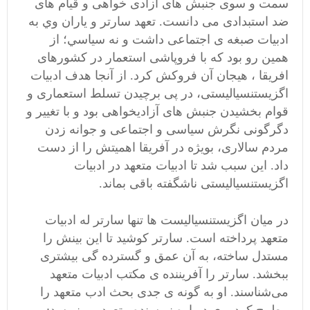
سمت و سوی جنبش های آزادی خواهی و قيام های
ضد استبدادی می دانست. تعهد سارتر و ياران وي به
ادبیات صبغه ی اجتماعی داشت و نه سياسي؛ از
همین رو بود که با فروپاشی استعمار در کشورهای
افريقا ، هيجان آن فروکش کرد. از آنجا هدف ادبيات
اگزيستنسياليستی، در پی برچيدن تسلط استعماری و
قوام بخشیدن جنبش های آزاديخواهی بود و با تغيير و
دگرگونی نگرش سياسی و اجتماعی و جوانه زدن
مردم سالاری، بویژه در آفریقا اهميتش را از دست
داد. این سبب شد تا ادبیات متعهد در ادبیات
اگزیستنسیالیستی ناشگفته باقی بماند.
در میان اگزيستنسياليست ها تنها سارتر له ادبیات
متعهد پرداخته است. سارتر کوشید تا این بینش را‌
مستدل‌ ساخته، به آن عمق و گسترده گی بیشتری
ببخشد. سارتر را‌ آفریننده ی مکتب ادبیات متعهد
می‌شناسند. او به گونه ی جدی بحث ادب متعهد را