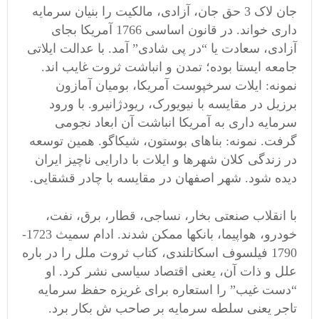
جان لاک 3 حق جان، آزادی، مالکیت را بنیان سرمایه
داری خواند. در قانون اساسی 1766 آمریکا بجای
آزادی، سعادت یا “در پی شادی” آمد. با عدالت ایلاتی
جامعه ایستا بوده؛ تمدن و انباشت ثروت غایب اند.
نمونه: ایلات سرخپوست آمریکا، بومیان آمازون
برزیل در مقایسه با نیویورک، ریودژانیرو. با ورود
سرمایه داری به آمریکا انباشت آن ابعاد نجومی
گرفت. نمونه: بناهای بوستون، شیکاگو. همین توسعه
در زندگی کلان شهرها و ایلات با دارایی ناچیز ایران
دیده شود. شهر اصفهان در مقایسه با چادر قشقایی.
با انقلاب صنعتی بخار، نساجی، قطار، برق، نفت،
خودرو، هواپیما، بانکها ممکن شدند. ادام سمیث 1723-
1790 فیلسوف اسکاتلندی، کتاب ثروت ملل را در باره
علل و ذات آن، یعنی اقتصاد سیاسی نشر کرد. او
“دست غیب” را استعاره برای غریزه حفظ سرمایه
تاجر یعنی سلطه سرمایه بر صاحب ش بکار برد.