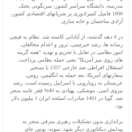
مدرسه، دانشگاه سراسر کشور، سرنگونی بختک
1000 فامیل کمپرادوری بر شریانهای اقتصادی کشور،
آزادی ساختمان و خانه سازی.
در 4 دهه گذشته، از آبادانی کاسته شد. نظام به قیچی
رسانه ها، رشد خبرچینی، ترور و اعدام مخالفان،
امور نظامی در تقابل با تحریم و تهدید “همه گزینه
های روی میز آمریکا” یعنی حمله نظامی پرداخت.
استقلال افراطی ضد خارجی 1357 با تسخیر
سفارتهای آمریکا، بعد حمله به انگلیس، روس،
عربستان به رویارویی با اسراییل رسیده است. رشد
نیروی اتمی، موشکی، پهپادی به 40% فقر عامه منجر
شد. گویا در 1401 صادرات اسلحه ایران 1 بیلیون دلار
بود.
براندازی بدون تشکیلات رهبری مترقی منجر به
پیدایش دیکتاتوری دیگر شود. نمونه: پوتین جای