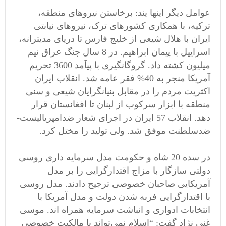
عوامل دیگر اینها یند: برخاستن نیروهای منطقه،
ترکیه، با همکاری کشورهای ترک، نیروهای نیابتی
ایران با هلال شیعی از خلیج فارس تا دریای مدیترانه،
اسراییل با پیمان ابراهیم. در 8 سال جنگ عراق نیم
میلیون کشته داد. گروگانگیری با پیآمد 3600 تحریم
آمریکا منجر به 40% فقر عامه شد. انقلاب ایران
اکثریت مردم را در مقابل بنیانگرایان شیعی و سنی
منطقه با ابزار سرکوب از لبنان تا افغانستان قرار
دهد. انقلاب 57 ایران در اجرای شعار ضدامپریالیست-
ضدسلطنت موفق شد. ولی تولید را مختل کرد.
در سده 20 شاه و حکومت مدل سرمایه داری روسی
دولتی سازگار با مزاج اقتدارگرایی را بر مدل
آمریکایی صاحبان خصوصی ترجیح دادند. مدل روسی
با اقتدارگرایی فربه شدن دولت و مدل آمریکا با
انتخابات ادواری و انباشت سرمایه همراه اند. موسی
غنی نژاد گفت: “اسلام نمی‌تواند با مالکیت خصوصی