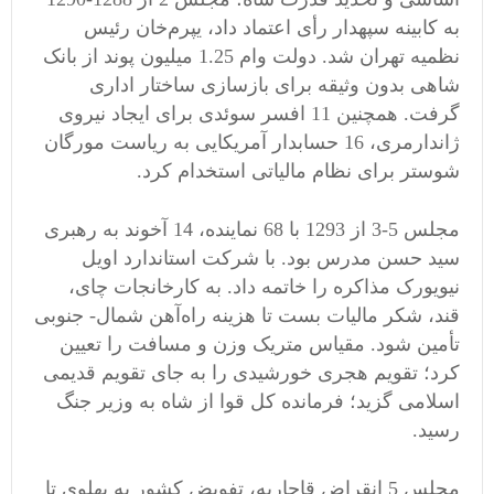
به کابینه سپهدار رأی اعتماد داد، یپرم‌خان رئیس
نظمیه تهران شد. دولت وام 1.25 میلیون پوند از بانک
شاهی بدون وثیقه برای بازسازی ساختار اداری
گرفت. همچنین 11 افسر سوئدی برای ایجاد نیروی
ژاندارمری، 16 حسابدار آمریکایی به ریاست مورگان
شوستر برای نظام مالیاتی استخدام کرد.
مجلس 5-3 از 1293 با 68 نماینده، 14 آخوند به رهبری
سید حسن مدرس بود. با شرکت استاندارد اویل
نیویورک مذاکره را خاتمه داد. به کارخانجات چای،
قند، شکر مالیات بست تا هزینه راه‌آهن شمال- جنوبی
تأمین شود. مقیاس متریک وزن و مسافت را تعیین
کرد؛ تقویم هجری خورشیدی را به جای تقویم قدیمی
اسلامی گزید؛ فرمانده کل قوا از شاه به وزیر جنگ
رسید.
مجلس 5 انقراض قاجاریه، تفویض کشور به پهلوی تا