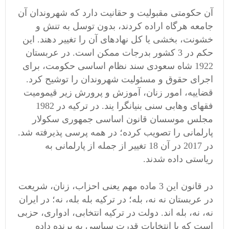
آن حکومتی مقبولیت و حقانیت دارد که شهروندان آن
جامعه هرگاه اراده کردند، بدون توسل به تنش و
خشونت، بخشی یا کل نهادهای آن را تغییر دهند. این
حکم در 3 کشور بدرجات ممکن است. در عربستان
1922 شاه سعودی سند نظام اساسی حکومت، برای
اجرای حقوق و مسئولیت شهروندان را توشیح کرد.
قضاییه، امور زنان، آموزش و پرورش زیر قیمومیت
فقهای وهابی سنی بنیانگرا یند. در ترکیه در 1982
مجلس موسسان قانون اساسی جمهوری سکولار
پارلمانی را تصویب کرده؛ در همه پرسی پذیرفته شد.
در 2017 در آن 18 تغییر از جمله از پارلمانی به
ریاستی داده شدند.
در قانون این 3 ماده مهم یعنی احزاب، زنان، شریعت
در عربستان نه نه، بله؛ در ترکیه بله بله، نه؛ در ایران
نه، نه، بله اند. دولت در ترکیه انتخابی، ادواری، حزبی
است که با انتخابات قدرت سیاسی به برنده داده