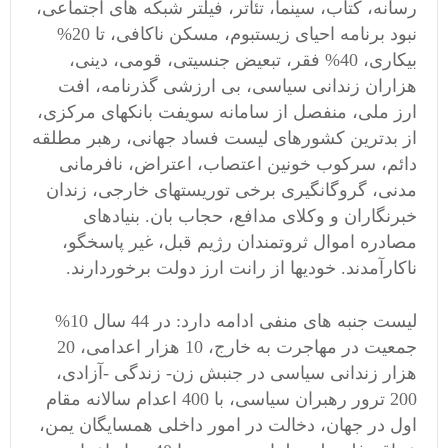
رسانه، کتاب، سینما، تئاتر، فیلتر شبکه های اجتماعی،
نبود برنامه احیای زیستبوم، مسکن ناکافی، تا 20%
بیکاری، 40% فقر، تبعیض جنسیتی، قومی، دینی،
هزاران زندانی سیاسی، بی ارزشی گذرنامه، افت
ارز ملی، منفصل از سامانه سویفت بانکهای مرکزی،
از بدترین کشورهای لیست فساد جهانی، رهبر مطلقه
دائم، سرکوب خونین اعتصاب، اعتراض، نافرمانی
مدنی، گروگانگیری برخی توریستهای خارجی، زندان
خبرنگاران و وکلای مدافع، حجاب بان. بنیادهای
مصادره اموال ثروتمندان رژیم قبل، غیر پاسخگو،
ناکارآمدند. خودیها از رانت ارز دولت برخوردارند.
لیست جنبه های منفی ادامه دارد: در 44 سال 10%
جمعیت در مهاجرت به خارج، 10 هزار اعدامی، 20
هزار زندانی سیاسی در جنبش زن- زندگی -آزادی،
200 ترور رهبران سیاسی، با 400 اعدام سالانه مقام
اول در جهان، دخالت در امور داخلی همسایگان یمن،