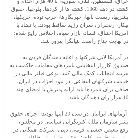
عراق، فلسطین، لبنان، سوریه، با 40 هزار اعدام و
کشته در دهه 1360. کشته ها از کردها، بلوچها، حقوق
بشریها، زیست بانها، خبرنگارها، حزب توده، چریکها،
پیکار، رنجبران، سران رژیم ساقط بودند. با تضاد با
آمریکا اختناق، فساد، بازار سیاه، اختلاس رایج شده؛
در نهایت جناح راست بنیانگرا پیروز شد.
در آمریکا لابی شرکتها و اعانه دهندگان فردی به
صندوق کارزار انتخاباتی نامزدهای مقامات حاکمیت به
هزینه انتخابات کمک مالی کنند. نوعی فیلتر مالی در
خدمت شرکتهای انتقاعی. در نبود احزاب در ایران،
صافی برای نامزدها باید ارایه پذیرش با امضای چند
10 هزار رای دهندگان باشد.
آرمانهای ایرانیان در سده 20 اینها بودند: اجرای حقوق
بشر سازمان ملل، کثرتگرایی سیاسی در مجلس،
رفع تبعیض جنسی، قومی، دینی، شرکت همگانی در
مدیریت جامعه، کاهش فقر، تعامل با مخالفان،