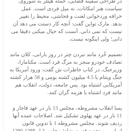
در طراحی سفینه فضایی، حمله هیتلر به شوروی.
سیاست هنر امکانات، نه میل فردی است. عمل
خرافه وردخوانی لعنت و فحاشی، محیط را تغییر
ندهد. مارک تواین گفت: آنچه کار دستت می دهد آن
نیست که نمی دانی. آنست که خیال میکنی دقیقا می
دانی؛ ولی اینگونه نیست.
تصمیم خٌرد مانند نبردن چتر در روز بارانی، کلان مانند
تصادف خودرو منجر به مرگ فرد است. مکنامارا،
وزیرجنگ، در کتاب خاطرات ش گفت: ورود آمریکا به
جنگ ویتنام با 4.5 میلیون کشته بومی و 58 هزار کشته
آمریکایی اشتباه بود. پس جامعه، دولت، انقلاب هم
مانند فرد اشتباه با هزینه گران کنند.
پسا انقلاب مشروطه، مجلس 13 بار در عهد قاجار و
11 بار در عهد پهلوی تشکیل شد. اصلاحات عمده آنها
ردیف شوند. مجلس مشروطه 1 با تدوین قانون
اساسی و تحدید قدرت شاه؛ مجلس 2 از 1288-1290