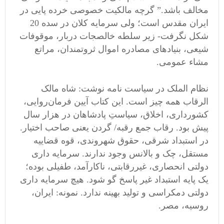
مخالف باشد.” گرچه مالکیت خصوصی خرده پایی در
ایران مقدس است؛ ولی سرمایه کلان در سده 20
شکل نگرفت- زیر سلطه خالصجات دربار، موقوفات
شیعی، بنیادهای مصادره اموال ثروتمندان، مراتع
مشاء عمومی.
نظام الملک در سیاست نامه نوشت: شاه مالک
الرقاب همه چیز است. این کتاب آیین فرمان‌روایی،
کشورداری، اخلاق، سیاستِ پادشاهان در هزار سال
پیش بود. رقاب جمع رقبه/ گردن یعنی صاحب ‌اختیار.
در استبداد شرقی، حقوق شهروندی، قوه قضاییه
مستقل، چک و بالانس وجود ندارند. سرمایه داری
دولتی انحصاری، غیررقابتی، ناکارآمد، طفیلی بوده؛
یک پایه استبداد غیر پاسخ گو شود. هیچ سرمایه داری
دولتی دمکراسی و تولید بهینه ندارد. نمونه: ایران،
روسیه، مصر.