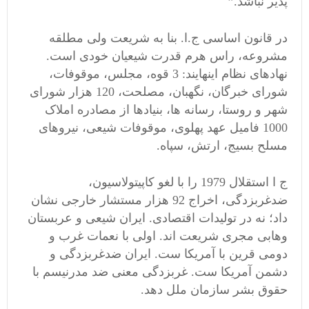
پذیر نباشد.”
در قانون اساسی ج.ا. بنا به شریعت ولی مطلقه
مشروعه، راس هرم قدرت شیعیان خودی است.
نهادهای نظام اینهایند: 3 قوه، مجلس، موقوفات،
شورای خبرگان، نگهبان، مصلحت، 120 هزار شورای
شهر و روستا، رسانه ها، بنیادها از مصادره املاک
1000 فامیل عهد پهلوی، موقوفات شیعی، نیروهای
مسلح بسیج، ارتش، سپاه.
ج ا استقلال 1979 را با لغو کاپیتولاسیون،
ضدغربزدگی، اخراج 92 هزار مستشار خارجی نشان
داد؛ نه در تولیدات اقتصادی. ایران شیعی و عربستان
وهابی مجری شریعت اند. اولی با نعمات غرب و
دومی قرین با آمریکا ست. ایران ضدغربزدگی و
دشمن آمریکا ست. غربزدگی معنی ضد مدرنیسم با
حقوق بشر سازمان ملل دهد.