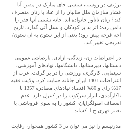
برژنف در روسیه، سیسی جای مبارک در مصر. آیا
فشار سازمان ملل طالبان را از عناد با زنان منصرف
کند؟ زنان نانآور خانواده اند. خانه نشینی آنها فقر را
دامن زده؛ اثر بد بر کودکان و نسل آتی گذارد. تاریخ
اجه فرجه پیش رود! یعنی از این ستون به آن ستون/
تدریجی تغییر کند.
در اعتراضات زن- زندگی- ازادی، نارضایتی عمومی
دبستانها، دبیرستانها، دانشگاهها، نهادهای آموزشی،
سینمایی، کارگری، ورزشی را در بر گرفت. غرب از
اعتراضات 1401 ایران جانانه حمایت کرد. ولایت فقیه
17% رای و 80% اقتصاد نهادهای مصادره 1357 با
ناکارآمدی، ابزار سرکوب را در کنترل دارد. عدم
انعطاف اصولگرایان، کشور را به سوی فروپاشی با
تغییر قهری ج.ا. کشاند.
مدرنیسم را نیز می توان در 3 کشور همجوار، رقابت