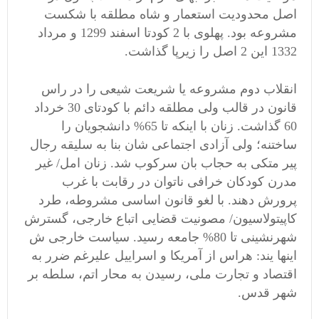
اصل محدودیت استعمار و شاه مطلقه با شکست
مشروعه بود. پهلوی با 2 کودتا اسفند 1299 و مرداد
1332 این 2 اصل را زیرپا گذاشت.
انقلاب دوم مشروعه یا شریعت شیعی را در راس
قانون در قالب ولی مطلقه دائم با کودتای 30 خرداد
60 گذاشت. زنان با اینکه تا 65% دانشجویان را
ساختنه؛ ولی آزادی اجتماعی شان بنا به سلیقه رجال
پیر متکی به حجاب بان سرکوب شد. زنان امل/ غیر
مدرن کودکان خرافی ناتوان در رقابت با غرب
پرورش دهند. با لغو قانون اساسی مشروطه، طرد
کاپیتولاسیون/ مصونیت قضایی اتباع خارجی، گسترش
شهرنشینی تا 80% جامعه رسید. سیاست خارجی ش
اینها یند: هراس از آمریکا و اسراییل علیرغم ضرر به
اقتصاد و تجارت ملی، رسیدن به محار اتم، سلطه بر
شهر قدس.