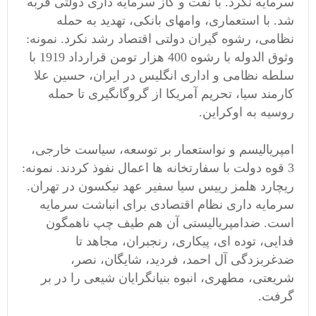
سرمایه نکرد. با نفت و گاز سرمایه داری دولتی فربه
شد. با استعماری، وامهای بانکی، تهدید به حمله
نظامی، رشوه گیران دولتی اقتصاد رشد نکرد. نمونه:
وثوق الدوله با رشوه 400 هزار تومن قرارداد 1919 با
سلطه نظامی و اداری انگلیس در ایران، حسین علا
کارمند سیا، تحریم آمریکا از گروگانگیری تا حمله
روسیه به اوکراین.
امپریالیسم و نواستعمار بر توسعه، سیاست خارجی،
3 قوه دولت با سفارتخانه ها اعمال نفوذ کردند. نمونه:
ریچارد هلمز رییس سیا سفیر عهد نیکسون در تهران.
سرمایه داری نظام اقتصادی برای انباشت سرمایه
است. ضدامپریالیستی آن هم طیف چپ ناهمگون
فدایی، توده ای، پیکاری، رنجبران، مجاهد تا
ضدغربزدگی آل احمد، فردید، شایگان، نصر،
شریعتی، مطهری، انبوه بنیانگرایان شیعی را در بر
گرفت.