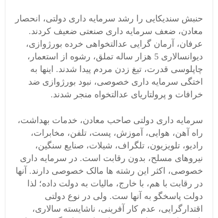
حنبش سندیکایی را رشد سرمایه داری دولتی، انحصار
معادن، ضعف سرمایه داری صنعتی ضعیف کردند.
عرفان، آرمان گرایی عدالتخواهی خرده بورژوازی،
دیوانسالاری 5 هزار ساله تملق، رشوه از استعمار،
چاپلوسی قدرت، تیغ زدن مردم پیدا شدند. اینها به
اختگی سرمایه داری خصوصی، نبود بورژوازی ضد
خرافات و پرولتاریای عدالتخواه منجر شدند.
سرمایه داری دولتی صاحب معادن، خدمات بهداشت،
راه آهن، هوایی، آموزش، پست، تلفن، مخابرات،
رادیو، تلویزیون، تلگراف، شیلات، صنایع سنگین،
نیروهای مسلح، بدون رقابت است. در سرمایه داری
خصوصی، اکثر این رشته ها مالک خصوصی دارند. آنها
در رقابت با هم، با خارج، مالیات به دولت داده؛ لذا
دولت پاسخگو به آنها ست. ولی در نوع دولتی
اقتدارگرایی، عدم کار آفرینی، ناشایسته سالاری،