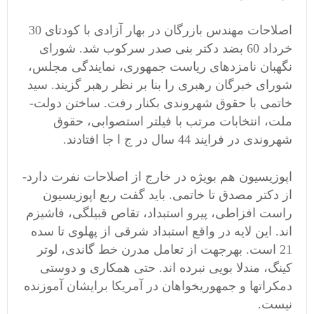
اصلاحات مهندس بازرگان در بهار آزادی با کودتای 30
خرداد 60 بضد دکتر بنی صدر سرکوب شد. شورای
نگهبان نامزدهای ریاست جمهوری، نمایندگی مجلس،
شورای خبرگان رهبری را بنا بر نظر رهبر گزیند. سید
خاتمی با حقوق شهروندی بکنار رفت. ساختن دولت-
ملت، انتخابات مرتب با فیلتر استصوابی، حقوق
شهروندی در فرایند 44 سال در ج ا جا افتادند.
اپوزیسیون هم بویژه در خارج از اصلاحات نفرت دارد-
از دکتر مصدق تا خاتمی. باید گفت ربع اپوزیسیون
راست افزاطی، پیرو استبداد، تقاص قبیلگی، فاشیزم
اند. این لایه در واقع استبداد شرقی از پهلوی تا سده
21 است. بهرجهت از تعامل مدرن خط گاندی، لوتر
کینگ، مندلا بویی نبرده اند. حتی همکاری و دوستی
دمکراتها و جمهوریخواهان در آمریکا برایشان آموزنده
نیست.