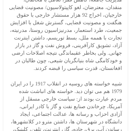
منقدان، معترضان، لغو کاپیتولاسیون/ مصونیت قضایی
خارجیان، اخراج 92 هزار مستشار خارجی با حقوق
هنگفت و مصونیت قضایی، گسترش شغل با افزایش
جمعیت، طرد استعمار، مدرنیزاسیون روستا، مدرنیته،
تجارت با هممه ملل، بسط توریسم، داشتن اینترنت
آزاد، تشویق کارآفرینی، فروش نفت و گاز در بازار
جهانی. ولی بخاطر عقبماندگی نتیجه اصلاحات ارضی
و خودکامگی شاه بنیانگریان شیعی، چون طالبان در
افغانستان، قدرت سیاسی را قبضه کردند.
شبیه خواسته های روسیه در انقلاب 1917 را در ایران
1979 هم می توان دید. خواسته های انباشت شده
مردم عبارت بودند از: سیاست خارجی مسقل از
آمریکا، چرخاندن صنایع نفت و گاز با کادر ایرانی،
آزادی احزاب و رسانه ها، عدالت اجتماعی، ایجاد
دانشگاه در شهرستان ها، داشتن مترو در کلانشهرها،
رساندن آب، برق، جاده، گاز، اینترنت، تلفن، کلینیک،