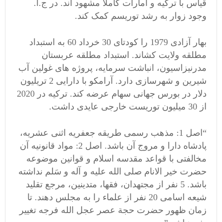
قیاس با ترکیه و امارات کاملا مشهود اند. در ج.ا.
وجود زوار به رشد توریسم کمک کند.
بهار آزادی 1979 را کودتای 30 خرداد 60 به استبداد
مطلقه ولایت کشاند. استبداد مطلقه عربستان
مدرنیزاسیون، انباشت سرمایه، پروژه های غولین آب
شیرین و شهرسازی دارد. آرامکو با دارایی 2 تریلیون
دلار در بورس جهانی سهام عرضه کند. ترکیه در 2020
از 30 میلیون توریست خارجی عایدی داشت.
“اصل 1: مذهب رسمی طریقه جعفریه اثنی عشریه،
پادشاه دارا و مروج آن باشد. اصل 2: مواد قانونیه آن
مخالفتی با قواعد مقدسه اسلام و قوانین موضوعه
حضرت خیر الانام صلی الله علیه و آله و سَلم نداشته
باشد. 5 نفر از مجتهدان، فقها، متدینین، مرجع تقلید
شیعه اسامی 20 نفر از علماء را به مجلس دهند. تا
زمان ظهور حضرت حجة عصر عجل الله فرجه تغییر