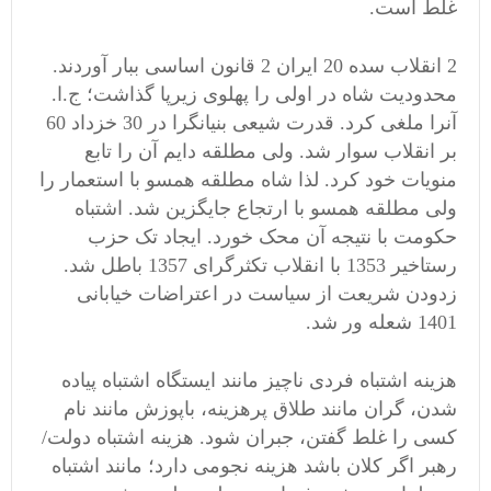
غلط است.
2 انقلاب سده 20 ایران 2 قانون اساسی ببار آوردند.
محدودیت شاه در اولی را پهلوی زیرپا گذاشت؛ ج.ا.
آنرا ملغی کرد. قدرت شیعی بنیانگرا در 30 خزداد 60
بر انقلاب سوار شد. ولی مطلقه دایم آن را تابع
منویات خود کرد. لذا شاه مطلقه همسو با استعمار را
ولی مطلقه همسو با ارتجاع جایگزین شد. اشتباه
حکومت با نتیجه آن محک خورد. ایجاد تک حزب
رستاخیر 1353 با انقلاب تکثرگرای 1357 باطل شد.
زدودن شریعت از سیاست در اعتراضات خیابانی
1401 شعله ور شد.
هزینه اشتباه فردی ناچیز مانند ایستگاه اشتباه پیاده
شدن، گران مانند طلاق پرهزینه، باپوزش مانند نام
کسی را غلط گفتن، جبران شود. هزینه اشتباه دولت/
رهبر اگر کلان باشد هزینه نجومی دارد؛ مانند اشتباه