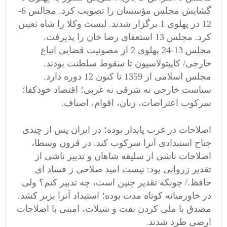
گشایش مجلس مؤسسان را تصویب کرد. مجالس 6-
12 در پهلوی 1 برگزار شدند. لیست وکلا را شاه تعیین
کرد. مجلس 13 استعفای رضا خان را پذیرفت.
مجلس 13-24 پهلوی 2 از مصونیت قضایی اتباع
خارجی/ کاپیتولاسیون تا سقوط سلطنت بودند.
مجلس اسلامی از 1359 تا کنون 12 دوره دارد.
سیاست خارجی نه شرقی نه غربی؛ اقتصاد خودکفا؛
سرکوب اعتراضات، زنان، اقوام، اصناف.
اصلاحات در غرب پایدار بوده؛ در ایران پس از چندی
جناح استبدادی آنرا سرکوب کند. در قرون وسطا،
اصلاحات ناشی از سلیقه شاهان و تدبیر ناشی از
تقدیر زروانی بود: نيست اميد صلاحي ز فساد اي
حافظ./ چونكه تقدير چنين است، چه تدبير كنم؟ ولی
در خاورمیانه کوتاه مدت بوده؛ استبداد آنرا بزیر کشد.
مصدق با ملی کردن نفت و شیلات، امینی با اصلاحات
ارضی طرد شدند.