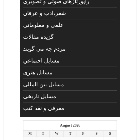
راپورتاژهای صوتي و تصويری
شعر،ادب و عرفان
علمی و معلوماتی
گزیده مقالات
مردم چه مي گويند
مسايل اجتماعي
مسايل هنری
مسایل بین المللی
مسایل تاریخی
معرفی و نقد کتب
August 2026
M
T
W
T
F
S
S