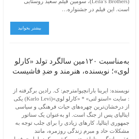
(Leila’s Brothers)‌، سومین فیلم سعید روستایی
است. این فیلم در جشنواره…
بیشتر بخوانید
به‌مناسبت ۱۲۰‌مین سالگرد تولد «کارلو
لوی»؛ نویسنده، هنرمند و ضدِ‌ فاشیست
نویسنده: ایرینا بارانچیوامترجم: ک. رادین برگرفته از
: سایت «استو لتی» * «کارلو لوی»(Karlo Levi) یکی
از درخشان‌ترین چهره‌های حیات فرهنگی و سیاسی
ایتالیای پس از جنگ است. او به‌عنوان یک سناتور
جمهوری ایتالیا، کارهای زیادی را برای جلب توجه به
مشکلات حاد و مبرم زندگی روزمره، مانند