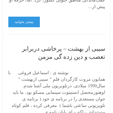
عقب‌ماندگی مناطق جنوبی کشور، کرد. اما، حرفه او
پیش از…
بیشتر بخوانید
سیبی از بهشت – پرخاشی دربرابر
تعصب و دین زده گی مزمن
نوشته ی : اسماعیل فروغی با
همایون مروت ‌کارگردان فلمِ ” سیبی ازبهشت ”
سال1990 میلادی، درتلویزیون ملی آشنا شدم.
اوهنوزمحصل انستیتوت سینمایی مسکو بود. ما باید
جوان مستعدی را در برنامه ی خود ( برنامه ی
تلویزیونی ساعتی باشما ) معرفی کرده ، فلم کوتاه
مستنداش راکه برای پایان نامه ی…