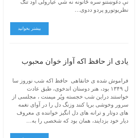
نې دغوښتنو سره ځانونه نه شي عیارولی اود تنګ
نظریوتورو پردو ددوی…
بیشتر بخوانید
یادی از حافظ اکه آواز خوان محبوب
فراموش شده ی خانقاهی حافظ اکه شب نوروز سا
ل ۱۳۴۹ بود، هنر دوستان اندخوی، طبق عادت
خواستند دراین شب خجسته وپُر میمنت ، مجلسی از
سرور وخوشی برپا کنند وزنگ دل را در آوای نغمه
های دوتار و ترانه های دل انگیز خواننده ی معروف
دیار خود بزدایند، همان بود که شخصی را به…