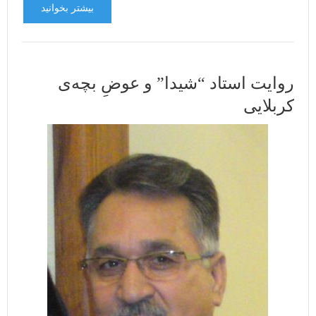
بیشتر بخوانید
روایت استاد “شیدا” و عوضِ بچه‌ی
کربلایی