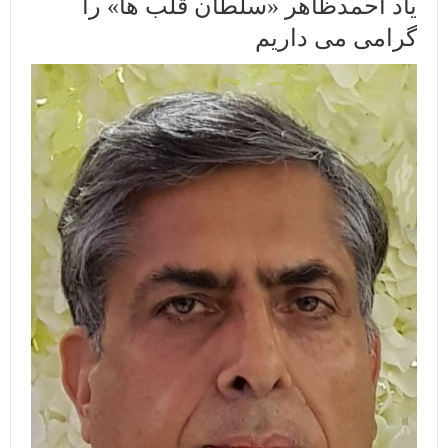
یاد احمدظاهر «سلطان قلب؜ ها» را
گرامی می؜ داریم