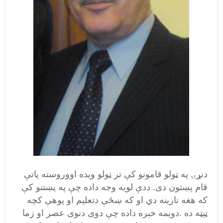
دنړۍ په ټولو قامونو کې تر ټولو ویده اووروسته پاتې
قام پښتون دی. ددې لویه وجه داده چې په پښتنو کې
که هغه نارینه دي او که ښځې دتعلیم او پوهې کچه
ټیټه ده .دویمه خبره داده چې دوی دنوی عصر او زما