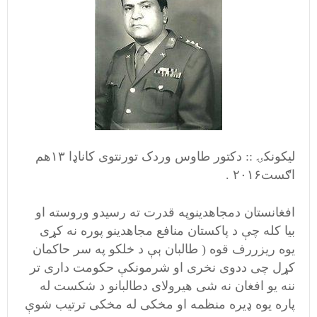
لیکونکۍ :: دکتور طاوس وردک تورنتوی کاناډا ۱۳هم
اګست۲۰۱۶ .
افغانستان دمجاهدینوپه قدرت ته رسیدو وروسته او
بیا کله چې د پاکستان منافع مجاهدینو پوره نه کړی
یوه ریزررف قوه ( طالبان ېې د خلکو په سر حاکمان
کړل چی ددوی نخری او شرمونکې حکومت داری تر
ننه یو افغان نه شی هیرولای دطالبانو د شکست له
پاره یوه ډیره منظمه او مخکی له مخکی ترتیب شوې