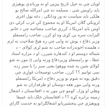
لویان چې نه خپل تاریخ پیژڼي او نه ورباندې پوهیژي
باید راویښ شي ، مسلمه ده چې امرالله صالح یو
هلکی باید سیاست ته ور ودانګی ، دغه ټول اغزی
لرونکي ګلان امریکا او په مجموع کې غرب کرلي دی
اوس باید امریکا د کرزي صاحب مصاحبه چې د خانم
الیزابت سره ېې کړی وه او کرزۍ صاحب رامسفلډ
وزیر دفاع د بوش ته وایی چې زه هیڅ صلاحیت نه لرم
د هلمنده اخوندزاده صاحب نه شم لری کولای – د
شماله دوستم او د کندهاره شیرزۍ او د مزاره استاد
عطا ، نو رامسفلډ وزیردفاع ورته وایی (( موږ نه شو
کولای شین په شنه ووهو) یعنی سبز را با سبز زده
نمی توانیم ؟؟ کرزۍ صاحب توضیحات غواړی چې
دقیق پوه نه شوم نو وزیر دفاع د امریکا رامسفلډ
ورته وایی موږ هغه دوستان او طرفداران نه شو
وهلي او وژلۍ کومو چې موږ ته د افغانستان د اشغال
زمینه برابره کړه ؟؟ د افغانستان خلک باید عمیقا
وپوهیژي چې پنجشیریانو اشغالګرانو ته خدمت ګاراي