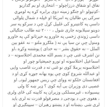
نفاق او شقاق درزاچولو – انتحاری او بم ګذاریو
-کډنپولو -او جنګو زمینه دوی برابره کړه په لومړي
سرکی ېې طالبان په امریکا او ځپله د شمال ټلوالی
داسې په کانتینرو کی غلبیل کړل چې د سرکو په سر
دوینو سیلابونه جاری شول ، ۲۰۰۰ تنه طالب جنګیالی
داسی ژوندې زخمی په خاورو په حیرتانو کې په خاورو
ومنډل چې نن سبا ېې نه ( ملګرو ملتو – نه عفو بین
الملل – نه حقوق بشر – نه خدای ) پوشتنه وکړه ،او
نن اشرف غنی چې د بسم الله محمدی اختلاسونه – د
اسماعیل اختلاسونه او نورو جمیعتیانو چور او
اختلاسونه برملا کوی نو غنی ته د قدرت غاصب وایی
او عبدالله شروع کوی چې یوه بهانه جوړه کړی او د
افغانستان خلکو ته ووای چې ریس جمهور لیونۍ او
عصبی دی وزیران بی آبه کوی ؟ ډیر ښه کا ولی
بیسیواده ، غیرمسلکی وزیران په کابینه کی ځای ولری
، هغوی چې د بودجی د مصرفولو قدرت نه لری باید
لری شی ،پښتانه او د پښتنو رهبران – سپينګیري او