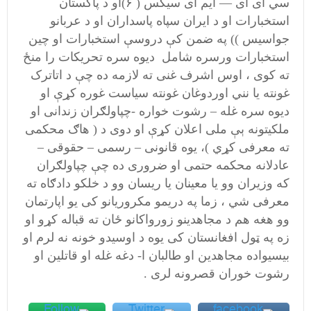
سي ای آی — ایم آی سیکس ( ۶)او د پاکستان
استخبارات او د ایران سپاه پاسداران او د عربانو
جواسیس )) په ضمن کې دروسې استخبارات او چین
استخبارات ورسره شامل دیوه سره تحریکات را منځ
ته کوی ، اوس اشرف غنی ته لازمه ده چې د اتاترک
غونته یا نني اوردوغان غونته سیاست غوره کړې او
دیوه سره غله – رشوت خواره -چپاولګران زندانی او
ملکیتونه ېې ملی اعلان کړې او دوی د ( هاګ محکمی
ته معرفی کړي )، یوه قانونی – رسمی – حقوقی –
عادلانه محکمه حتمی او ضروری ده چې چپاولګران
که وزیران وو یا معینان یا ریسان وو د خلکو دادګاه ته
معرفی شي ، زما په دریمو مکروریانو کی یو اپارتمان
وو هغه هم د مجاهدینو زورواکانو ځان ته قباله کړو او
زه په ټول افغانستان کی یوه د اوسیدو خونه نه لرم او
بیسیواده مجاهدین او طالبان ا- دغه غله او قاتلین او
رشوت خوران قصرونه لری .