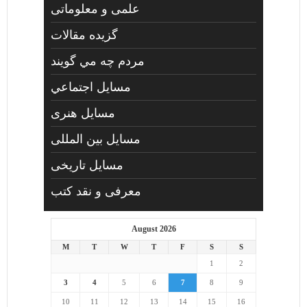
علمی و معلوماتی
گزیده مقالات
مردم چه مي گويند
مسايل اجتماعي
مسايل هنری
مسایل بین المللی
مسایل تاریخی
معرفی و نقد کتب
August 2026
M
T
W
T
F
S
S
1
2
3
4
5
6
7
8
9
10
11
12
13
14
15
16