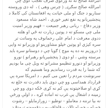
امرالله صالح ته نه ورکوی صرف تعجب کوی چې
امرالله صالح سګرټۍ ( چرس وهی ) ، له دی وروسته
سناریو د جنګ او ملی خیانت په افغانستان کی کاملا د
پنجشیریانو په نفع تغیر خوري ، احمد شاه مسعود
وزیر دفاع – ربانی رهبر جمیعت – فهیم وزیر امنیت
ملی چې مسکو ته د پوتین زیارت ته ځي او هلته
ددوی معرفت د امام علی رحمانوف په وساتت تر
سره کیژي او پوتین خپلو مشاورینو او وزیرانو ته وایی
( دروزیم نه ده په موچ ) ګویا چې د دوستانو سره باید
مرسته وشي ، او دوی ( پنجشیریانو رهبرانو ) نورو
وزیرانو او دنورو تنظیمو مشرانو ته ویل چی ما بودیم
که شما را به قدرت رساندیم وما هستیم که
سرنوشت مردم را تعین می کنیم ، د امریکا سره ېې
قرارداد همداسی وو چې دوی باید دقدرت نه خلع نه
کړی او صلاحیتونه ېې کم نه کړی ځکه دوی وو چې
زمینه د اشغال ېې غرب ته اماده کړه ، د اولې ورځې
نه بیا ترننه د معاملو – توطیو – زورازمایلو – رشوت
خوړلو – چوراو تالان – قاچاقبریو – دقومونو ترمنځ د