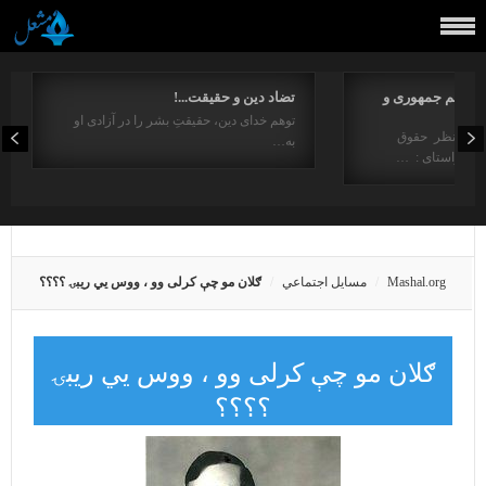
مفاهیم جمهوری و
تضاد دین و حقیقت...!
توهم خدای دین، حقیقتِ بشر را در آزادی او
ت از منظر حقوق
به…
در راستای : …
Mashal.org
مسايل اجتماعي
ګلان مو چې کرلی وو ، ووس يي ریبۍ ؟؟؟؟
ګلان مو چې کرلی وو ، ووس يي ریبۍ
؟؟؟؟