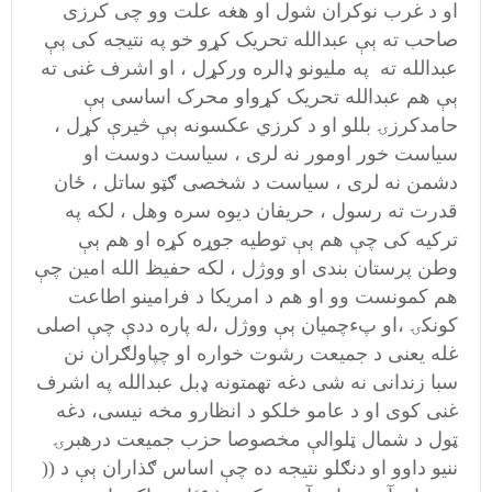
او د غرب نوکران شول او هغه علت وو چی کرزی
صاحب ته ېې عبدالله تحریک کړو خو په نتیجه کی ېې
عبدالله ته په ملیونو ډالره ورکړل ، او اشرف غنی ته
ېې هم عبدالله تحریک کړواو محرک اساسی ېې
حامدکرزۍ بللو او د کرزي عکسونه ېې څیرې کړل ،
سیاست خور اومور نه لری ، سیاست دوست او
دشمن نه لری ، سیاست د شخصی ګټو ساتل ، ځان
قدرت ته رسول ، حریفان دیوه سره وهل ، لکه په
ترکیه کی چې هم ېې توطیه جوړه کړه او هم ېې
وطن پرستان بندی او ووژل ، لکه حفیظ الله امین چې
هم کمونست وو او هم د امریکا د فرامینو اطاعت
کونکۍ ،او پءچمیان ېې ووژل ،له پاره ددې چې اصلی
غله یعنی د جمیعت رشوت خواره او چپاولګران نن
سبا زندانی نه شی دغه تهمتونه ډبل عبدالله په اشرف
غنی کوی او د عامو خلکو د انظارو مخه نیسی، دغه
ټول د شمال ټلوالې مخصوصا حزب جمیعت درهبرۍ
ننیو داوو او دنګلو نتیجه ده چې اساس ګذاران ېې د ((