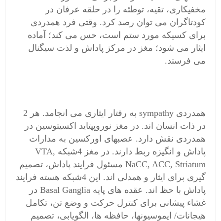
مخفیکاری، تقیه، توطئه را در حلقه عرفان در
کودتاگران می توان رصد کرد. وقتی فرد همدردی
برای کسیکه مورد ستم است، حس می کند؛ آماده
ایثار می شود؛ مغز در مرکز پاداش و لذت سیگنال
می فرستد.
همدردی sympathy به رفتار ایثاری می انجامد. هر 2
در ذات انسان اند. در مغز نوروپپتاید اکسیتوسین در
همدردی نقش دارد. عصبهای اورکسین به مدارات
پاداش و انگیزه ربط دارند. در مغز 4شبکه VTA,
NaCC, ACC, Striatum مسئول فرایند پاداش، تصمیم
گیری برای ایثار و همدلی اند. این 4شبکه هسته فرایند
پاداش با حظ اند. عقده های پایه Basal Ganglia در
غشاء پیشانی برای کنترل حرکت و وضع تن، تکامل
هیجانات/ ایموسیونها، حافظه ها، الگویابی، تصمیم