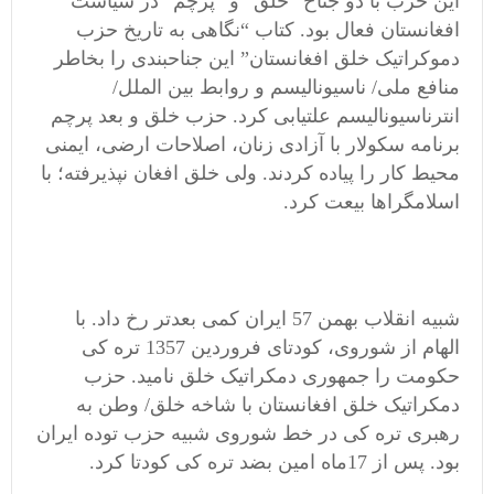
این حزب با دو جناح “خلق” و “پرچم” در سیاست
افغانستان فعال بود. کتاب “نگاهی به تاریخ حزب
دموکراتیک خلق افغانستان” این جناحبندی را بخاطر
منافع ملی/ ناسیونالیسم و روابط بین الملل/
انترناسیونالیسم علتیابی کرد. حزب خلق و بعد پرچم
برنامه سکولار با آزادی زنان، اصلاحات ارضی، ایمنی
محیط کار را پیاده کردند. ولی خلق افغان نپذیرفته؛ با
اسلامگراها بیعت کرد.
شبیه انقلاب بهمن 57 ایران کمی بعدتر رخ داد. با
الهام از شوروی، کودتای فروردین 1357 تره کی
حکومت را جمهوری دمکراتیک خلق نامید. حزب
دمکراتیک خلق افغانستان با شاخه خلق/ وطن به
رهبری تره کی در خط شوروی شبیه حزب توده ایران
بود. پس از 17ماه امین بضد تره کی کودتا کرد.