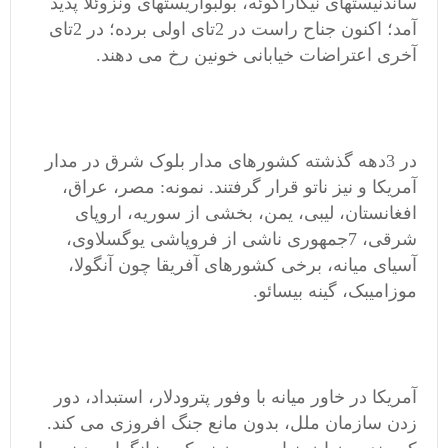
ساندنیستهای نیکاراگوئه، بولبواریستهای ونزوئلا پدید
آمد؛ اکنون جناح راست در 2تای اولی برده؛ در 2تای
آخری اعتراضات خیابانی خونین رخ می دهند.
در 3دهه گذشته کشورهای مدار بلوک شرق در مدار
آمریکا و نیز ناتو قرار گرفتند. نمونه: مصر، عراق،
افغانستان، لیبی، یمن، بخشی از سوریه، اروپای
شرقی، 7جمهوری ناشی از فروپاشی یوگسلاوی،
آسیای میانه، برخی کشورهای آفریقا چون آنگولا،
موزامیبک، گینه بیسائو.
آمریکا در خاور میانه با وفور پترودلار، استبداد، دور
زدن سازمان ملل، بدون مانع جنگ افروزی می کند.