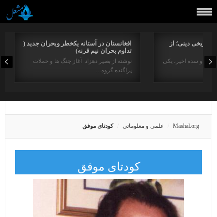
راتاریخی دینی؛ از
افغانستان در آستانه یکخطر وبحران جدید (
تداوم بحران نیم قرنه)
د در دو سده اخیر، یکی
نوشته از بصیر دهزاد آغاز جنگ ها و حملات
پراگنده گروه…
Mashal.org
علمی و معلوماتی
کودتای موفق
کودتای موفق