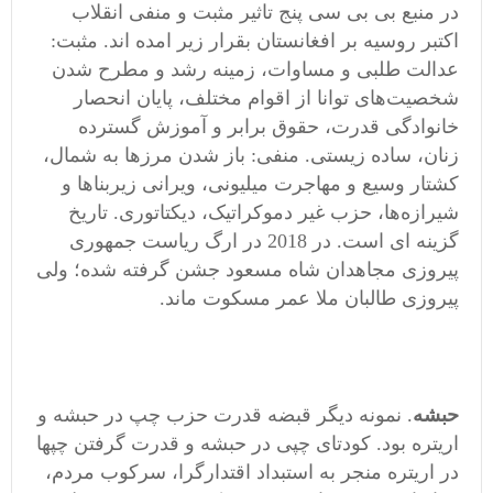
در منبع بی بی سی پنج تاثیر مثبت و منفی انقلاب
اکتبر روسیه بر افغانستان بقرار زیر امده اند. مثبت:
عدالت طلبی و مساوات، زمینه رشد و مطرح شدن
شخصیت‌های توانا از اقوام مختلف، پایان انحصار
خانوادگی قدرت، حقوق برابر و آموزش گسترده
زنان، ساده زیستی. منفی: باز شدن مرزها به شمال،
کشتار وسیع و مهاجرت میلیونی، ویرانی زیربناها و
شیرازه‌ها، حزب غیر دموکراتیک، دیکتاتوری. تاریخ
گزینه ای است. در 2018 در ارگ ریاست جمهوری
پیروزی مجاهدان شاه مسعود جشن گرفته شده؛ ولی
پیروزی طالبان ملا عمر مسکوت ماند.
حبشه
. نمونه دیگر قبضه قدرت حزب چپ در حبشه و
اریتره بود. کودتای چپی در حبشه و قدرت گرفتن چپها
در اریتره منجر به استبداد اقتدارگرا، سرکوب مردم،