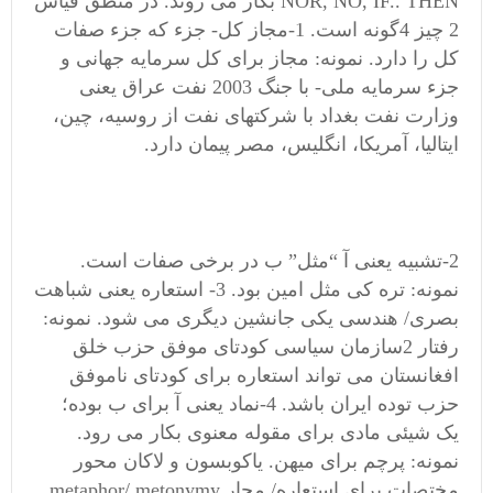
NOR, NO, IF.. THEN بکار می روند. در منطق قیاس
2 چیز 4گونه است. 1-مجاز کل- جزء که جزء صفات
کل را دارد. نمونه: مجاز برای کل سرمایه جهانی و
جزء سرمایه ملی- با جنگ 2003 نفت عراق یعنی
وزارت نفت بغداد با شرکتهای نفت از روسیه، چین،
ایتالیا، آمریکا، انگلیس، مصر پیمان دارد.
2-تشبیه یعنی آ “مثل” ب در برخی صفات است.
نمونه: تره کی مثل امین بود. 3- استعاره یعنی شباهت
بصری/ هندسی یکی جانشین دیگری می شود. نمونه:
رفتار 2سازمان سیاسی کودتای موفق حزب خلق
افغانستان می تواند استعاره برای کودتای ناموفق
حزب توده ایران باشد. 4-نماد یعنی آ برای ب بوده؛
یک شیئی مادی برای مقوله معنوی بکار می رود.
نمونه: پرچم برای میهن. یاکوبسون و لاکان محور
مختصات برای استعاره/ مجار metaphor/ metonymy