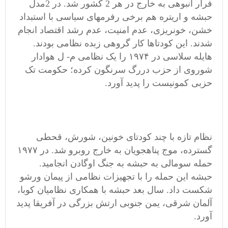
فرار انبوهی به خارج در هر 2 کشور شد. در 2مدل
حبشه و اریتره هم برخی رفرمهای سیاسی با استبداد
خشن، خونریزی، عدم امنیت، عدم رشد اقتصاد انجام
شدند. این کودتاها کار گروهی زبده نظامی بودند.
هایله سلاسی در ۱۹۷۴ را یک نظامی م- ل هوادار
شوروی از حزب دررگ سرنگون کرده؛ حکومت تک
حزبی کمونیست را پدید آورد.
نظام تازه با چند کودتای خونین، شورش، قحطی‌
گسترده، موج پناهجویان به خارج روبرو شد. در ۱۹۷۷
حمله سومالی به حبشه به جنگ اوگادن انجامید.
حبشه این حمله را با تجهیزات نظامی از پیمان ورشو
شکست داد. سال بعد حبشه با همکاری نظامیان کوبا،
آلمان شرقی، یمن جنوبی ارتش‌ بزرگی در آفریقا پدید
آورد.