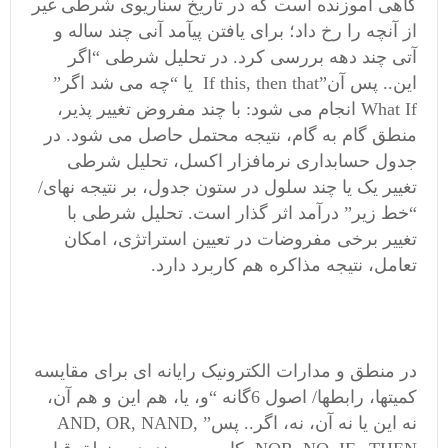
گاهی آموزنده است که در تاریخ سناریوی شرطی غیر
از آنچه را رخ داد؛ برای یافتن پیآمد آنی چند ساله و
آتی چند دهه بررسی کرد. در تحلیل شرطی “اگر
این.. پس آن”If this, then that یا “چه می شد اگر”
What If انجام می شود: با چند مفروض تغییر پذیر،
منطق گام به گام، نتیجه محتمل حاصل می شود. در
جدول حسابداری نرمافزار اکسل، تحلیل شرطی
تغییر یک یا چند سلول در ستون جدول، بر نتیجه نهای/
“خط زیر” درآمد اثر گذار است. تحلیل شرطی با
تغییر برخی مفروضات در تعیین استراتژی، امکان
تعامل، نتیجه مذاکره هم کاربرد دارد.
در منطق و مدارات الکترونیک رایانه ای برای مقایسه
کمیتها، رابطها/ اصول 6گانه “و، یا، هم این و هم آن،
نه این یا نه آن، نه، اگر.. پس” AND, OR, NAND,