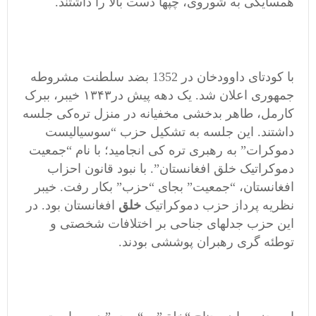
همسایگی به شوروی، چپها دست بالا را داشتند.
با کودتای داوودخان در 1352 بضد سلطنت مشروطه
جمهوری اعلان شد. یک دهه پیش در۱۳۴۳ خیبر، ببرک
کارمل، طاهر بدخشی مخفیانه در منزل تره‌کی جلسه
داشتند. این جلسه به تشکیل حزب “سوسیالیست
دموکرات” به رهبری تره کی انجامید؛ با نام “جمعیت
دموکراتیک خلق افغانستان”. با نبود قانون احزاب
افغانستان، “جمعیت” بجای “حزب” بکار رفت. خیبر
نظریه پرداز حزب دموکراتیک
خلق
افغانستان بود. در
این حزب جدلهای جناحی بر اختلافات شخصتی و
توطئه گری رهبران پوششی بودند.