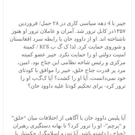
خیبر با 4 دهه سیاسی کاری در ۲۸ حمل/ فروردین
۱۳۵۷در کابل ترور شد. آمران و عاملان ترور او هنوز
ناشناخته اند. او از داوود خان با رابطه سرد افغانستان
و شوروی حمایت کرد. لذا ک گ ب КГБ / كميتة
امنيت دولتي او را حمایت نکرد. خیبر عضو کمیته
مرکزی و رئیس شاخه نظامی این جناح بود. امین،
مرد پر قدرت جناح خلق، خیبر را موافق با کودتای
خود نمی‌دانست، آیا او را کشت؟ آیا ک‌گ‌ب او را
ترور کرد- برای تحکیم کودتا علیه داوود خان؟
آیا پلیس داوود خان با آگاهی از اختلافات میان “خلق”
و “پرچم”- او را ترور کرد؟ تا بهانه‌ دستگیری رهبران
2جناح را داشته باشد. آیا تندرو اسلامگرا، حکمتیار با