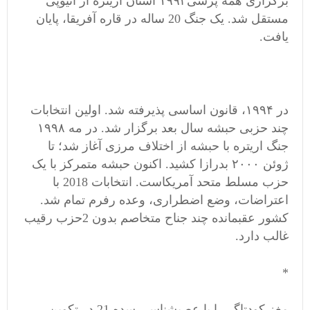
برگزاری همه پرسی۱۹۹۳ استان اریتره از اتیوپی
مستقل شد. یک جنگ 20 ساله در قاره آفریقا، پایان
یافت.
در ۱۹۹۴، قانون اساسی پذیرفته شد. اولین انتخابات
چند حزبی حبشه سال بعد برگزار شد. در مه ۱۹۹۸
جنگ اریتره با حبشه از اختلاف مرزی آغاز شد؛ تا
ژوئن ۲۰۰۰ بدرازا کشید. اکنون حبشه متمرکز با یک
حزب مسلط متحد آمریکاست. انتخابات 2018 با
اعتراضات، وضع اضطراری، وعده رفرم تمام شد.
کشور عقبمانده چند جناح متخاصم بدون 2حزب رقیب
غالب دارد.
*
مغز کودتاگر را با عصبشناسی سده 21 در تکوین