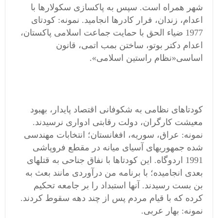
شهر همراه است. سپس به پاکسازی سکولارها با
اعدام، زندان، فرار کادرها انجامید. نمونه: کودتای
1977 ضیاء الحق با حمایت جماعت اسلامی پاکستان،
اعدام دکتر بوتو، ساختن بمب اتمی، قانون
اساسی«نظام راستین اسلامی».
کودتاهای نظامی به شکوفانی اقتصاد پایدار، بهبود
معیشت کارگران، دولت رقابتی ادواری نرسیدند.
نمونه: عراق، سوریه، افغانستان؛ انتخابات مهندسی
شده جمهوریهای آسیای میانه در مقطع فروپاشی
1991 اردوگاه. این کودتاها با نفاق جناحی به قتلهای
بعدی انجامیده؛ با برنامه من درآوردی مانند بعث به
بن بست رسیدند. آنها استبداد را بر جامعه تحکیم
کرده که با قیام مردم پس از چند دهه سقوط کردند.
نمونه: بهار عربی.