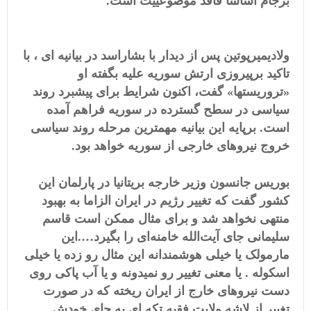
برجام اساسا فاقد موضوعییت است.
ولادیمیرپوتین پس از دیدار با بشاراسد در بیانیه ای ، با
تاکید برپیروزی ارتش سوریه علیه بگفته او
«تروریستها» گفت، اکنون شرایط برای پیشبرد روند
سیاسی در سطح گسترده در سوریه فراهم آمده
است. برپایه این بیانیه مهمترین مرحله روند سیاسی
خروج نیروهای خارجی از سوریه خواهد بود.
بوریس جانسون وزیر خارجه بریتانیا در پارلمان این
کشور گفت که تغییر رژیم در ایران الزاما به بهبود
منتهی نخواهد شد و برای مثال ممکن است قاسم
سلیمانی جای آیت‌الله خامنه‌ای را بگیرد….این
مارمولک یا خیلی هوشمندانه این مثال رو زده یا خیلی
اسکوله . یا معنی تغییر رو نمیدونه و یا آب پاکی روی
دست نیروهای خارج از ایران ریخته که در صورت
تغییر از لاشه ولایت فقیه تکه ای به جای خودش