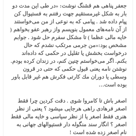
جعفر پناهی هم قشنگ نوشت: «در طى اين مدت دو
بار به شكل غيرمستقيم جهت رفتنم به فستيوال كن
پيام داده شد . پيامى كه به نوعى از من مى‌خواستند
از آن نامه‌هاى معمول بنويسم واز رهبر عفو بخواهم (
خایه مالی عظما ) تا مشكل سفرم حل شود . جوابم
مشخص بود:«من جرمى مرتكب نشدم كه حال
درخواست بخشش يا تقليل در حكمى كه داده‌اند
بكنم. اگر مى‌خواستم چنين كنم، در زندان كرده بودم.
نوشتن نامه يعنى قبول حكمى كه حتى در قرون
وسطى يا دوران مك كارتى فكرش هم غير قابل باور
بوده است…
اصغر باش تا کامروا شوی . دقت کردین چرا فقط
اصغر فرهادی راهی هرجایی میشود ؟ یعنی از نظر
هنری فقط اصغر یا از نظر سیاسی و خایه مالی فقط
اصغر ؟ انگار سند منگوله دار فستیوالهای جهانی به
نام اصغر زده شده است !