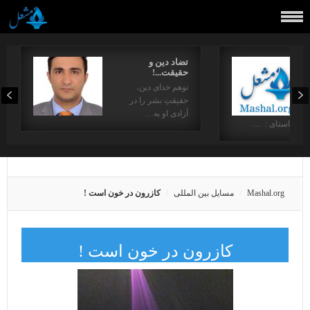
تضاد دین و
حقیقت...!
توهم خدای دین،
حقیقتِ بشر را در
آزادی او به…
در راستای : …
Mashal.org
مسایل بین المللی
کازرون در خون است !
کازرون در خون است !