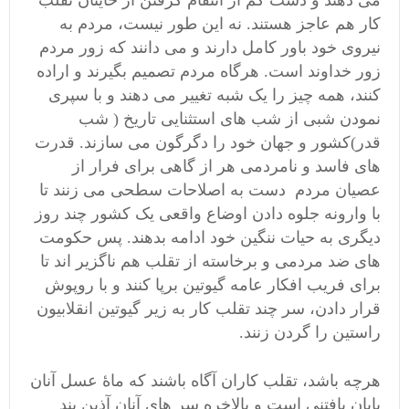
می دهند و دست کم از انتقام گرفتن از خاینان تقلب
کار هم عاجز هستند. نه این طور نیست، مردم به
نیروی خود باور کامل دارند و می دانند که زور مردم
زور خداوند است. هرگاه مردم تصمیم بگیرند و اراده
کنند، همه چیز را یک شبه تغییر می دهند و با سپری
نمودن شبی از شب های استثنایی تاریخ ( شب
قدر)کشور و جهان خود را دگرگون می سازند. قدرت
های فاسد و نامردمی هر از گاهی برای فرار از
عصیان مردم دست به اصلاحات سطحی می زنند تا
با وارونه جلوه دادن اوضاع واقعی یک کشور چند روز
دیگری به حیات ننگین خود ادامه بدهند. پس حکومت
های ضد مردمی و برخاسته از تقلب هم ناگزیر اند تا
برای فریب افکار عامه گیوتین برپا کنند و با روپوش
قرار دادن، سر چند تقلب کار به زیر گیوتین انقلابیون
راستین را گردن زنند.
هرچه باشد، تقلب کاران آگاه باشند که ماۀ عسل آنان
پایان یافتنی است و بالاخره سر های آنان آذین بند