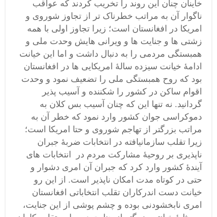
خاینان چنان این روند را تخریب کردند که عواقب
ناگوار آن به مراتب خطرناک تر از تجاوز شوروی و
امریکا در افغانستان است؛ زیرا تجاوز اولی با همه
زشتی ها و جنایت ها و ویرانی هایش وحدت ملی و
همبستگی مردمی را به دنبال داشت و اما این خیانت
ادامۀ خیانت سیزده سالۀ امریکایی ها در افغانستان
بود که روح همبستگی ملی را تضعیف نمود و وحدت
اقوام ساکن در کشور را شکننده و آسیب پذیر
گردانید. نه تنها این که چنان آسیب بس کلان به
دموکراسی جوان کشور وارد نمود که خطر آن به
مراتب بزرگتر از تهاجم شوروی و حتا امریکا است؛
زیرا تقلب سازمانیافته در انتخابات ضربۀ جبران
ناپذیری بر روحیۀ مشارکت مردم در انتخابات های
آیندۀ کشور وارد کرد که جبران آن امری دشوار و
حتی در کوتاه مدت امکان ناپذیر است. از این رو
خیانت دست اندرکاران تقلب انتخاباتی افغانستان
امری نابخشودنی بوده و چشم پوشی از این جنایت،