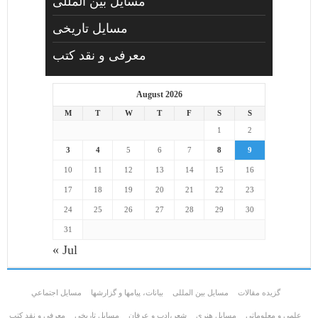
مسایل بین المللی
مسایل تاریخی
معرفی و نقد کتب
August 2026
M
T
W
T
F
S
S
1
2
3
4
5
6
7
8
9
10
11
12
13
14
15
16
17
18
19
20
21
22
23
24
25
26
27
28
29
30
31
« Jul
گزیده مقالات
مسایل بین المللی
بیانات، پیامها و گزارشها
مسايل اجتماعي
علمی و معلوماتی
مسايل هنری
شعر،ادب و عرفان
مسایل تاریخی
معرفی و نقد کتب