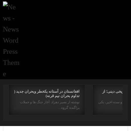
راتاریخی دینی؛ از
افغانستان در آستانه یکخطر وبحران جدید (
تداوم بحران نیم قرنه)
د در دو سده اخیر، یکی
نوشته از بصیر دهزاد آغاز جنگ ها و حملات
پراگنده گروه…