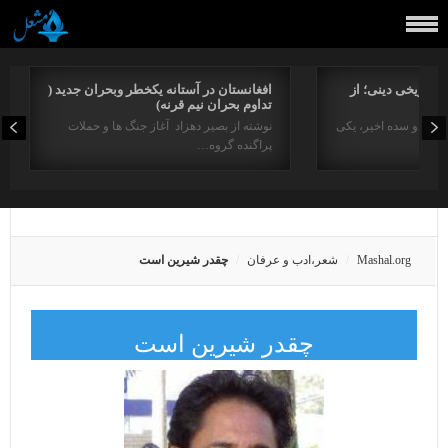
راتاریخی دینی؛ از
افغانستان در آستانه یکخطر وبحران جدید (
تداوم بحران نیم قرنه)
د در دو سده اخیر، یکی
نوشته از بصیر دهزاد آغاز جنگ ها و حملات
پراگنده گروه…
Mashal.org
شعر،ادب و عرفان
چقدر شیرین است
چقدر شیرین است