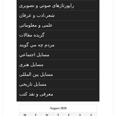
راپورتاژهای صوتي و تصويری
شعر،ادب و عرفان
علمی و معلوماتی
گزیده مقالات
مردم چه مي گويند
مسايل اجتماعي
مسايل هنری
مسایل بین المللی
مسایل تاریخی
معرفی و نقد کتب
August 2026
M
T
W
T
F
S
S