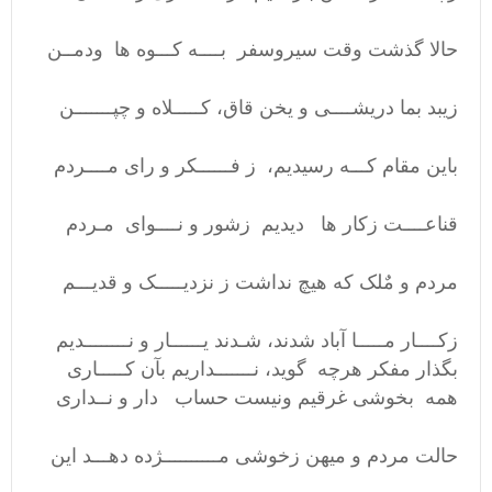
حالا گذشت وقت سیروسفر بــــه کـــوه ها ودمــن
زیبد بما دریشــــی و یخن قاق، کـــــلاه و چپـــــــن
باین مقام کـــه رسیدیم، ز فــــــکر و رای مــــردم
قناعــــت زکار ها دیدیم زشور و نــــوای مـردم
مردم و مٌلک که هیچ نداشت ز نزدیـــــک و قدیـــم
زکــــار مـــــا آباد شدند، شـدند یــــــار و نــــــــدیم
بگذار مفکر هرچه گوید، نـــــــداریم بآن کـــــاری
همه بخوشی غرقیم ونیست حساب دار و نــداری
حالت مردم و میهن زخوشی مــــــــــژده دهـــد این