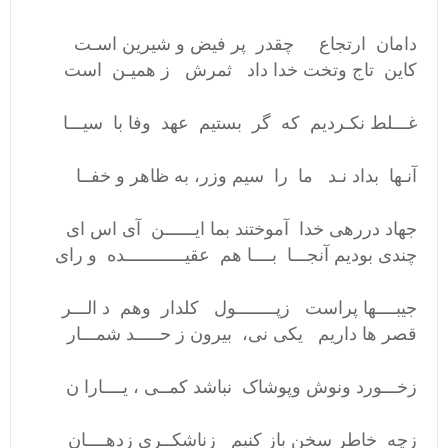
دامان ارتجاع چقدر پر فیض و شیرین اسـت
کاین تاج وتخت خدا داد ثمرش ز همیـن است
غـــلط نکـردیم که گر بستیم عهد وفا با سیـــا
آنـها بداد نـد ما را سیم وزر، به ظاهر و خفــا
جهاد دررهی خدا آموختند بما ایــــــن آی اس ای
چندی بودیم آنجـــا بــــا هم عقیــــــــــــده و رای
جیبــــها پراست زپــــــــول کلدار وهم د الـــر
قصر ها داریم یکی نی، بیرون ز حـــــد شمـــار
زخـــورد ونوش وپوشاک نباشد کمــی ، یــــارا ن
زچه خاطر سخن باز کنیم زناشکــری زدهــــان