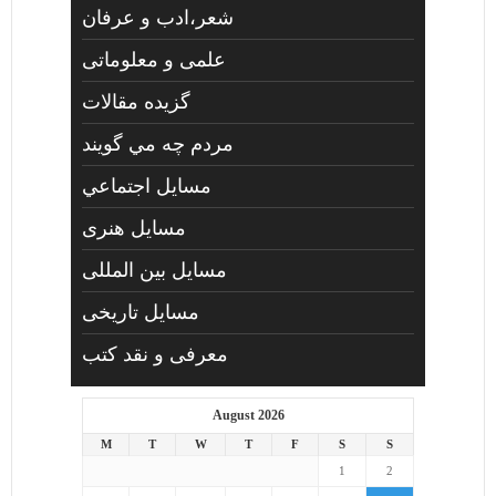
شعر،ادب و عرفان
علمی و معلوماتی
گزیده مقالات
مردم چه مي گويند
مسايل اجتماعي
مسايل هنری
مسایل بین المللی
مسایل تاریخی
معرفی و نقد کتب
August 2026
M
T
W
T
F
S
S
1
2