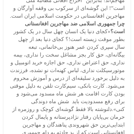
مهاجم‌اند! بنابراین “اخراج افغانی مطالبه ملی
است”! این گوشه‌ای از سرکوب بی وقفه آوارگان و
مهاجرین افغانستانی در حکومت اسلامی ایران است.
چرا جمهوری اسلامی ضد مهاجرین افغانستانی
است؟
«کجای دنیا یک انسان چهل سال در یک کشور
بطور موقت زیسته است!؟ کجای دنیا بعد از چهل
سال سپری کردن عمر هنوز بی‌خانمانی، تبعه
بیگانه‌ای، حق کار بجز مشاغل سخت را نداری، بیمه
نداری، حق اعتراض نداری، حق اجازه خرید اتومبیل و
موتورسیکلت نداری، لباس کهنه‌ات نو نشده، فرزندت
به دلیل برخورد سلیقه‌ای از درس و آموزش محروم
می‌شود. کارت بانکی، سیم‌کارت تلفن به دلیل موقتی
بودن کارت اقامت هر شش ماه مسدود می‌شود و
برای رفع مسدودیت باید شش ماه دوندگی
کنی».دلنوشته بالا فقط گوشه‌ای کوچک و روزمره از
حرمان بی‌پایان رفتار نژادپرستانه و پایمال کردن
ابتدایی‌ترین حق شهروندی پناهندگان و مهاجرین
افغانستانی است که از بد حادثه به دام جمهوری