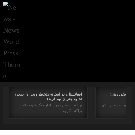
راتاریخی دینی؛ از
افغانستان در آستانه یکخطر وبحران جدید (
تداوم بحران نیم قرنه)
د در دو سده اخیر، یکی
نوشته از بصیر دهزاد آغاز جنگ ها و حملات
پراگنده گروه…