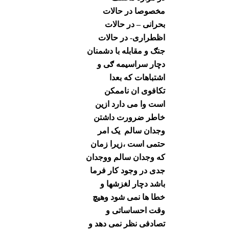
مخصوصا در حالات
بحرانی – در حالات
اظطراری- در حالات
جنګ و مقابله با دشمنان
دچار سراسیمه ګی و
اشتباهات که بعدا
تکافوی ان ناممکن
است وا می دارد ازین
خاطر ضرورت داشتن
وجدان سالم یک امر
حتمی است ،زیرا زمان
که وجدان سالم ووجدان
جدی در وجود کار فرما
باشد دچار لغزشها و
خطا ها نمی شود وهیچ
وقت احساساتی و
تصادفی نظر نمی دهد و