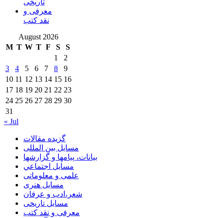
تاریخی
معرفی و
نقد کتب
August 2026
M
T
W
T
F
S
S
1
2
3
4
5
6
7
8
9
10
11
12
13
14
15
16
17
18
19
20
21
22
23
24
25
26
27
28
29
30
31
« Jul
گزیده مقالات
مسایل بین المللی
بیانات، پیامها و گزارشها
مسايل اجتماعي
علمی و معلوماتی
مسايل هنری
شعر،ادب و عرفان
مسایل تاریخی
معرفی و نقد کتب