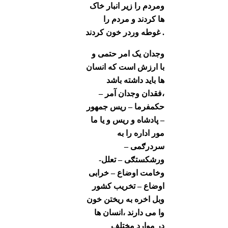
ومردم را زیر انبار خاک
ها کردند و مردم را
غوطه وردر خون کردند .
وجدان یک امر حتمی و
با ارزش است که انسان
ها باید داشته باشد
،فقدان وجدان آمر –
حکمفرما – ریس جمهور
– پادشاه و ریس و یا ما
مور اداره را به
سردرګمی –
ورشکستګی – تعلل-
وخامت اوضاع – خرابی
اوضاع – تخریب کشور
وبل اخره به ریختن خون
وا می دارند ،انسان ها
در موارد مختلف