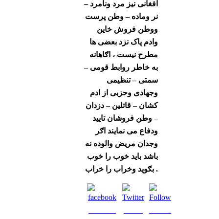
افغانی نیز مرد ونامرد –
نر وماده – وطن پرست
ووطن فروش خاین
وادم پاک نزد بعضی ها
مطرح نیست ، اګاهانه
به خاطر روابط قومی –
سمتی – تنظیمی
وجهادی وحزبی از ادم
کشان – قاتلین – دزدان
– وطن فروشان تایید
ودفاع می نمایند اګر
وجدان مریض والوده نه
باشد باید خوب را خوب
بګوید وخراب را خراب .
Share on
Tweet
Follow