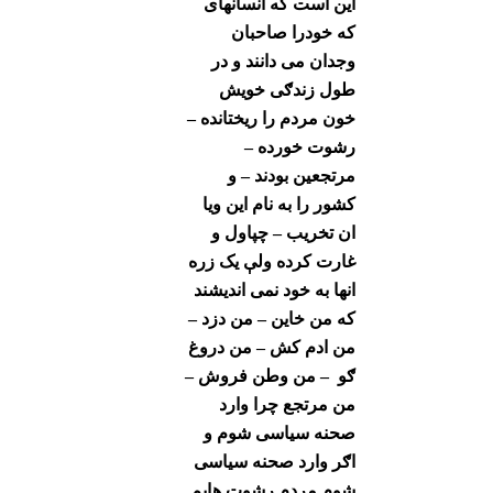
این است که انسانهای
که خودرا صاحبان
وجدان می دانند و در
طول زندګی خویش
خون مردم را ریختانده –
رشوت خورده –
مرتجعین بودند – و
کشور را به نام این ویا
ان تخریب – چپاول و
غارت کرده ولې یک زره
انها به خود نمی اندیشند
که من خاین – من دزد –
من ادم کش – من دروغ
ګو – من وطن فروش –
من مرتجع چرا وارد
صحنه سیاسی شوم و
اګر وارد صحنه سیاسی
شوم مردم رشوت هایم