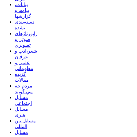
بیانات،
پیامها و
گزارشها
دسته‌بندی
نشده
راپورتاژهای
صوتي و
تصويری
شعر،ادب و
عرفان
علمی و
معلوماتی
گزیده
مقالات
مردم چه
مي گويند
مسايل
اجتماعي
مسايل
هنری
مسایل بین
المللی
مسایل