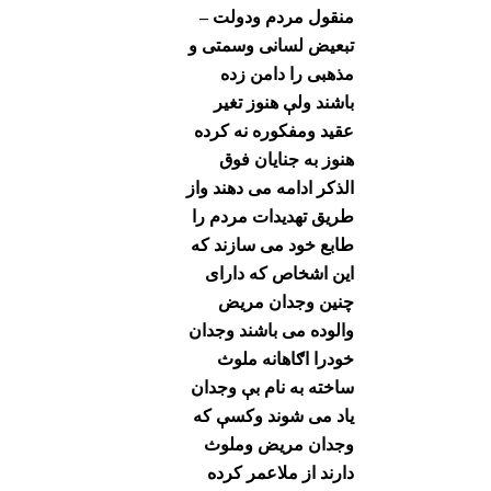
منقول مردم ودولت –
تبعیض لسانی وسمتی و
مذهبی را دامن زده
باشند ولې هنوز تغیر
عقید ومفکوره نه کرده
هنوز به جنایان فوق
الذکر ادامه می دهند واز
طریق تهدیدات مردم را
طابع خود می سازند که
این اشخاص که دارای
چنین وجدان مریض
والوده می باشند وجدان
خودرا اګاهانه ملوث
ساخته به نام بې وجدان
یاد می شوند وکسې که
وجدان مریض وملوث
دارند از ملاعمر کرده