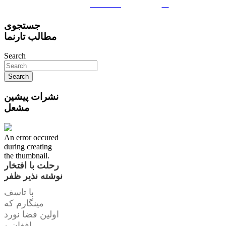
Facebook
us
جستجوی
مطالب تارنما
Search
نشرات پیشین
مشعل
An error occured
during creating
the thumbnail.
رحلت با افتخار
نوشته نذیر ظفر
با تاسف
مینگارم که
اولین فضا نورد
افغان و