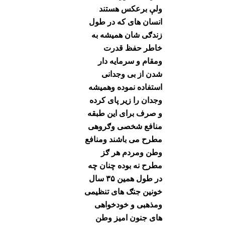
ولې برعکس هستند
انسان های که در طول
زندګی شان همیشه به
خاطر حفظ قدرت
ومقام و سرمایه دار
شدن از بی وجدانی
استفاده نموده وهمیشه
وجدان را زیر پای کرده
و صرف برای این طبقه
منافع شخصی وګروهی
مطرح می باشند ومنافع
وطن ومردم هر ګز
مطرح نه بوده چنان چه
در طول همین ۳۵ سال
خونین جنګ های تنظیمی
ومذهبی و خودخواهی
های جنون امیز وطن