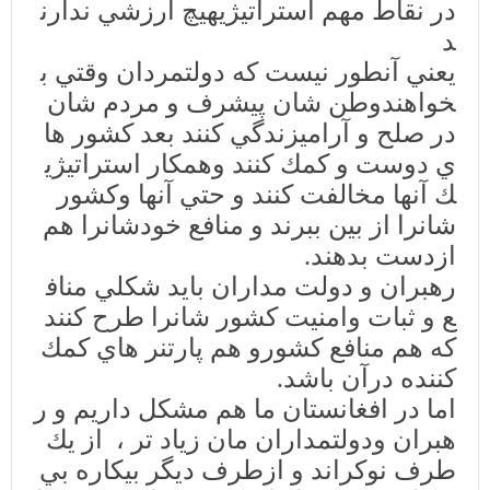
در
نقاط
مهم
استراتيژي
هيچ
ارزشي
ندارن
د
يعني
آنطور
نيست
كه
دولتمردان
وقتي
ب
خواهند
وطن
شان
پيشرف
و
مردم
شان
در
صلح
و
آرامي
زندگي
كنند
بعد
كشور
ها
ي
دوست
و
كمك
كنند
و
همكار
استراتيژي
ك
آنها
مخالفت
كنند
و
حتي
آنها
و
كشور
شانرا
از
بين
ببرند
و
منافع
خودشانرا
هم
از
دست
بدهند
.
رهبران
و
دولت
مداران
بايد
شكلي
مناف
ع
و
ثبات
و
امنيت
كشور
شانرا
طرح
كنند
كه
هم
منافع
كشور
و
هم
پارتنر
هاي
كمك
كننده
درآن
باشد
.
اما
در
افغانستان
ما
هم
مشكل
داريم
و
ر
هبران
و
دولتمداران
مان
زياد
تر
،
از
يك
طرف
نوكراند
و
از
طرف
ديگر
بيكاره
بي