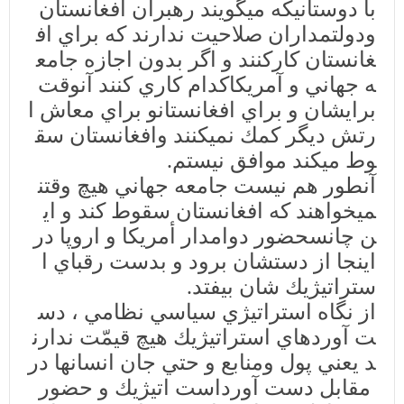
با
دوستانيكه
ميگويند
رهبران
افغانستان
و
دولتمداران
صلاحيت
ندارند
كه
براي
اف
غانستان
كار
كنند
و
اگر
بدون
اجازه
جامع
ه
جهاني
و
آمريكا
كدام
كاري
كنند
آنوقت
برايشان
و
براي
افغانستان
و
براي
معاش
ا
رتش
ديگر
كمك
نميكنند
و
افغانستان
سق
وط
ميكند
موافق
نيستم
.
آنطور
هم
نيست
جامعه
جهاني
هيچ
وقت
ن
ميخواهند
كه
افغانستان
سقوط
كند
و
اي
ن
چانس
حضور
دوامدار
أمريكا
و
اروپا
در
اينجا
از
دست
شان
برود
و
بدست
رقباي
ا
ستراتيژيك
شان
بيفتد
.
از
نگاه
استراتيژي
سياسي
نظامي
،
دس
ت
آورد
هاي
استراتيژيك
هيچ
قيمّت
ندارن
د
يعني
پول
و
منابع
و
حتي
جان
انسانها
در
مقابل
دست
آورد
است
اتيژيك
و
حضور