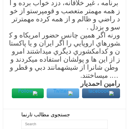
برنامه
،
غير
خلاقانه،
دزد
خواب
برده
و
ا
ز
همه
مهمتر
متعصب
و
قومپرست
و
از
خو
د
راضي
و
ظالم
و
از
همه
كرده
مهمتر
تر
سو
و
بزدل
.
ورنه
اگر
همين
چانس
حضور
امريكاه
و
ك
شور
هاي
اروپايي
را
اگر
ايران
و
يا
پاكستا
ن
و
كدام
كشوري
ديگري
ميداشتند
امرو
ز
از
اين
ها
و
پول
شان
استفاده
ميكردند
و
وطن
شانرا
از
شيشه
مانند
دبي
و
قطر
و
….
ميساختند
.
رامين
احمديار
جستجوی مطالب تارنما