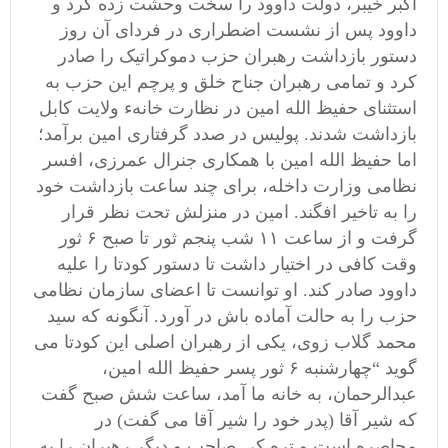
اکبر خیبر، دولت داوود را سخت وحشت زده کرد و
داوود پس از نشست اضطراری در فردای آن روز
دستور بازداشت رهبران حزب دموکراتیک را صادر
کرد و تمامی رهبران جناح خلق و پرچم این حزب به
استثنای حفیظ الله امین در نظارت خانهء ولایت کابل
بازداشت شدند. پولیس در صدد گرفتاری امین برآمد؛
اما
حفیظ
الله امین با همکاری جنرال عمرزی، افسر
نظامی وزارت داخله، برای چند ساعت بازداشت خود
را به تاخیر افگند. امین در منزلش تحت نظر قرار
گرفت و از ساعت ۱۱ شب پنجم ثور تا صبح ۶ ثور
وقت کافی در اختیار داشت تا دستور کودتا را علیه
داوود صادر کند. او توانست تا اعضای سازمان نظامی
حزب را به حالت آماده باش در آورد. آنگونه که سید
محمد گلاب زوی، یکی از رهبران اصلی این کودتا می
گوید “چهارشنبه ۶ ثور پسر حفیظ الله امین،
عبدالرحمان، به خانه ما آمد، ساعت شش صبح گفت
که شیر آقا (پدر خود را شیر آقا می گفت) در
محاصره است و تره کی صاحب و دیگر رهبران را به