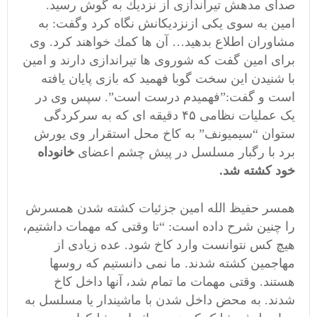
صدای مدهش تيراندازی از نزديك به گوش رسيد.
امين به سوی يكی ازنزديكانش نگاه كرد وگفت: به
مشاوران اطلاع بدهيد… آن ها كمك خواهند كرد. وی
برای امین گفت که شوروی ها تیراندازی دارند و امین
با شنیدن این سخت گوبا فهمید که بازی پایان یافته
است و گفت:”فهمیدم درست است”. سپس وی در
یک عملیات نظامی ۴۵ دقیقه ای که به سرکردگی
ستوان “سیمیونف” به کاخ محل استقرار وی یورش
برد با رگبار مسلسل در پیش چشم اعضای
خانوداه
خود کشته شد.
همسر حفیظ الله امین جزئیات کشته شدن همسرش
را چنین شرح داده است: “تا وقتی که مهمات داشتیم،
هیچ کس نتوانست وارد کاخ شود. عده زیادی از
مهاجمین کشته شدند. ما نمی دانستیم که روسها
هستند. وقتی مهمات ما تمام شد، آنها داخل کاخ
شدند. به محض داخل شدن با ماشیندار یا مسلسل به