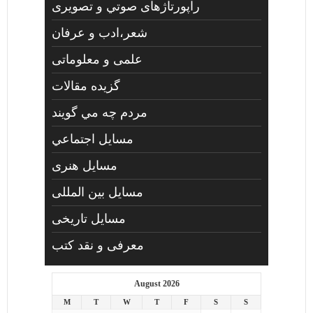
راپورتاژهای صوتي و تصويری
شعر،ادب و عرفان
علمی و معلوماتی
گزیده مقالات
مردم چه مي گويند
مسايل اجتماعي
مسايل هنری
مسایل بین المللی
مسایل تاریخی
معرفی و نقد کتب
August 2026
M
T
W
T
F
S
S