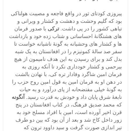
پیروزی
کودتای ثور در واقع فاجعه و مصیبت هولناکی
بود که گلیم وحشت و دهشت و کشتار و ویرانی و
تباهی کشور را در پی داشت.
ترکی
با صدور فرمان
های هشتگانۀ احساساتی و شتاب زده خود و بازداشت
ها و کشتار های وحشیانه به گونۀ ناشیانه خواست تا
سفر صد سالۀ کمونیزم را در افغانستان به یک شبه
بدل کند و برای رسیدن به این هدف نامیمون از هیچ
بیرحمی و کشتار خودداری نکرد تا آنکه روزی به
فرمان امین شاگرد وفادار تره کی، با نهادن بالشت
در دهن او به فرمان امین به قول امین روح حزب را
به گونۀ خیلی مفتضحانه از پای درآورد و به حیات
نابغۀ شرق پایان داد و خودش به قدرت رسید.
آنگونه
که محمد صدیق فرهنگ، در کتاب افغانستان در پنج
قرن اخیر آورده است، امین با افراد مسلح خود به
زور داخل کاخ شد و بعد از آن بود که بین دو طرف
تیر اندازی صورت گرفت و سید داوود ترون که