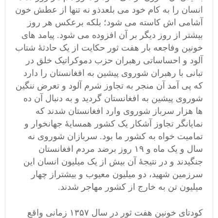
انسان را به کام خود می بلعدذو نه تنها از عطش خون
آشامی اش کاسته می شود؛ بلکه برعکس هر روز
بیشتر از روز دیگر بر آن افزوده می شود.
پیامد
های
خونین وفاجعه بار هفت ثور حکایت از یک حادثۀ شتاب
آلود و احساساتی رهبران حزب دموکراتیک خلق در
تبانی با رهبران شوروی پیشین به افغانستان را دارد
که پی آمد آن منجر به تجاوز شرم آلود و تعرض ننگین
شوروی پیشین به افغانستان گردید و به دنبال آن ده
ها هزار سرباز شوروی وارد افغانستان شدند که
نمایانگر تجاوز آشکار یک کشور همسایۀ جهانخوار و
تمامیت خواه به کشور ما بود. سربازان شوروی نه
سال و یک ماه و ۱۹ روز برضد مردم افغانستان
جنگیدند و در نتیجۀ آن بیش از یک میلیون انسان این
سرزمین شهید، دو میلیون معیوب و بیشتراز چهار
میلیون تن به خارج از کشور مهاجر
شدند.
کودتای خونین هفت ثور در سال ۱۳۵۷ زمانی واقع