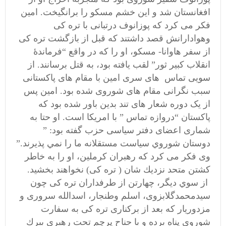
افغانستان شد و این خشم مسکو را برانگیخت. امین
فکر می کرد كه پوزانوف درتبانی با تره كی
وهوادارانش قصد داشتند كه قبل از بازگشت تره كی
از سفر هاوانا- مسكو، او را كه در واقع “فرماندۀ
انقلاب كبير ثور” لقب يافته بود، به قتل برسانند. از
سویی تماس های سری امین با مقام های پاکستانی
سبب نگرانی مقام های شوروی شده بود. امین پس
از یک دوره شعار های تند بدین باور شده بود که
پاكستان “دروازه تماس ” با امريكا است. او حتا به
شماری اعضای دفتر سياسی حزب گفته بود: ”
دوستان شوروي سياست مستقلانه ما را نمي پذيرند.”
وی فکر می کرد که رهبران كرملين، او را به خاطر
كشتن متحد نزديك شان ( تره كی) نخواهند بخشيد.
از سوي
ديگر، چهارتن از طرفداران تره كی چون
سيدمحمدگلابزوی، اسلم وطنجار، اسدالله سروری و
مزدوريار كه بعد از بركناری تره كی به سفارت
شوروی پناه برده و با جناح پرچم تحت رهبری ببرك