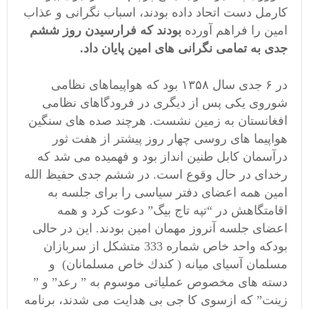
كارمل دست اتحاد داده بودند،‌ اسباب نگرانی و عذاب
امين را فراهم آورده
بودند که فرارسیدن روز ششم
جدی به تمامی نگرانی های امین پایان داد.
در ۶ جدی
سال ۱۳۵۸ بود که هواپیماهای نظامی
شوروی یکی پس از دیگری در فرودگاهای نظامی
افغانستان به زمین نشست. هرچند صده های سنگین
هواپیما های روسی چهار روز پیشتر از هفت ثور
درآسمان کابل طنین انداز بود و فهمیده می شد که
رخدای در حال وقوع است. در ششم جدی حفیظ الله
امین همه اعضای دفتر سیاسی را برای جلسه به
اقامتگاهش در “تپه تاج بیگ” دعوت کرد و همه
اعضای جلسه آنروز مهمان امین بودند. این در حالی
بودکه
واحد خاص
شماره 333 متشكل از سربازان
مسلمان آسيای ميانه ( كندك خاص مسلمانان) و
دسته های مخصوص عملياتی موسوم به ” رعد” و ”
زينت” كه ازسوی كا جی بی هدايت می شدند،‌ برنامه