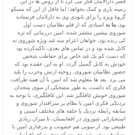
قصر دارالامان فکر می کرد تا از روس ها در این
زمینه یاری و کمک بخواهد؛ اما غافل از این که مسکو
گروۀ ویژه را برای نابودی وی به دارلامان فرستاده
بود
. بنا به
اسنادی كه از قلم نظاميان دست اول
شوروی پیشین منتشر شده،‌ امين درزمانی كه تره
كی زنده بود، خواهان اعزام سه غند ويژه شوروی به
كابل شده بود و در تماس هاي بعدی، تاكيدكرده بود
كه دست كم يك غند خاص برای حفاظت شخص
خودش به كابل گسيل گردد. او به اين عقيده بود كه
حضور نظاميان شوروی، روحيه ارتش وحزب را بلند
می برد.
بعد ها معلوم شد که
امين با آن همه ظرافت
فكری كه داشت، به طور مضحكی از سوی متحدان
شوروی خويش غافلگير شد. اين غافلگيری، با توجه به
نزديكی فكری امين با نظام بر سراقتدار شوروی و
سابقه رابطه نزديك با حلقه های مختلف امنيتی و
استخباراتی شوروی در افغانستان، ‌تا ميزان زيادي
طبيعی بود. از سویی هم خشونت و بدرفتاری امین با
پوزانوف سفیر شوروی بود که منجربه اخراج او از