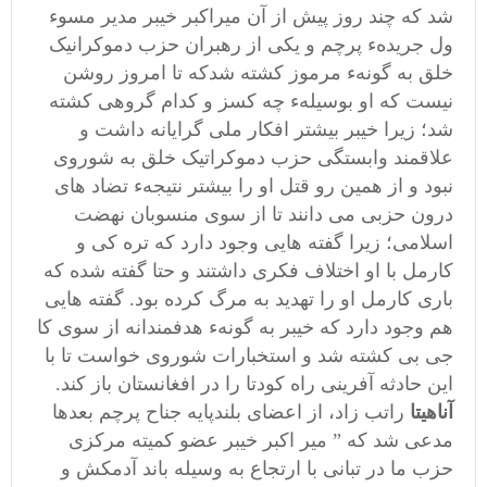
شد که چند روز پیش از آن میراکبر خیبر مدیر مسوء
ول جریدهء پرچم و یکی از رهبران حزب دموکرانیک
خلق به گونهء مرموز کشته شدکه تا امروز روشن
نیست که او بوسیلهء چه کسز و کدام گروهی کشته
شد؛ زیرا خیبر بیشتر افکار ملی گرایانه داشت و
علاقمند وابستگی حزب دموکراتیک خلق به شوروی
نبود و از همین رو قتل او را بیشتر نتیجهء تضاد های
درون حزبی می دانند تا از سوی منسوبان نهضت
اسلامی؛ زیرا گفته هایی وجود دارد که تره کی و
کارمل با او اختلاف فکری داشتند و حتا گفته شده که
باری کارمل او را تهدید به مرگ کرده بود. گفته هایی
هم وجود دارد که خیبر به گونهء هدفمندانه از سوی کا
جی بی کشته شد و استخبارات شوروی خواست تا با
این حادثه آفرینی راه کودتا را در افغانستان باز کند.
آناهیتا
راتب زاد، از اعضای بلندپایه جناح پرچم بعدها
مدعی شد که ” میر اکبر خیبر عضو کمیته مرکزی
حزب ما در تبانی با ارتجاع به وسیله باند آدمکش و