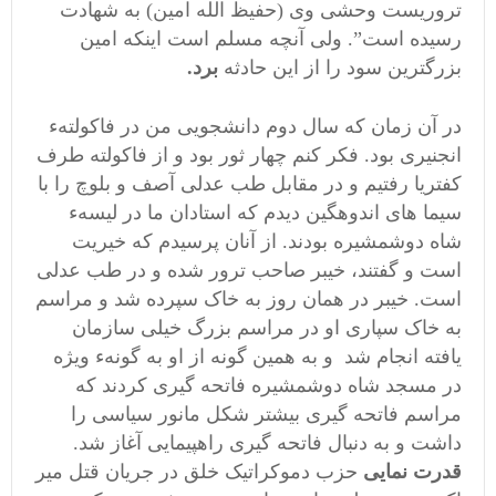
تروریست وحشی وی (حفیظ الله امین) به شهادت
رسیده است”. ولی آنچه مسلم است اینکه امین
بزرگترین سود را از این حادثه
برد.
در آن زمان که سال دوم دانشجویی من در فاکولتهء
انجنیری بود. فکر کنم چهار ثور بود و از فاکولته طرف
کفتریا رفتیم و در مقابل طب عدلی آصف و بلوچ را با
سیما های اندوهگین دیدم که استادان ما در لیسهء
شاه دوشمشیره بودند. از آنان پرسیدم که خیریت
است و گفتند، خیبر صاحب ترور شده و در طب عدلی
است. خیبر در همان روز به خاک سپرده شد و مراسم
به خاک سپاری او در مراسم بزرگ خیلی سازمان
یافته انجام شد و به همین گونه از او به گونهء ویژه
در مسجد شاه دوشمشیره فاتحه گیری کردند که
مراسم فاتحه گیری بیشتر شکل مانور سیاسی را
داشت و به دنبال فاتحه گیری راهپیمایی آغاز شد.
قدرت نمایی
حزب دموکراتیک خلق در جریان قتل میر