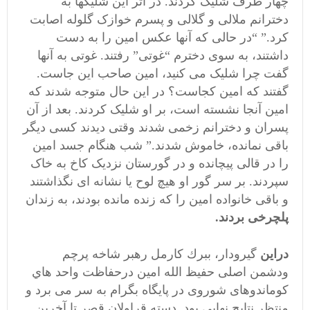
چهار طرف شلیک کردند. در اثر این شلیکها به
دخترانم ملالی و گلالی و پسرم خوازک گلوله اصابت
کرد.” “در حالی که آنها عکس امین را به دست
داشتند، به سوی دخترم “غوتی” رفتند. غوتی به آنها
گفت چرا شلیک می کنید، امین صاحب این جاست.
گفتند که امین کجاست؟ در این حال متوجه شدند که
امین آنجا نشسته است، بر او شلیک کردند. بعد از آن
پسران و دخترانم زخمی شدند وقتی دیدند کسی دیگر
باقی نمانده، خاموش شدند.” شب هنگام جسد امین
را در قالی پیچانده و در گورستان نزدیک کاخ به خاک
سپردند. بر سر گور او هیچ لوح یا نشانه ای نگذاشتند
و باقی خانواده امین را که زنده مانده بودند، به زندان
پلچرخی بردند.
دراين
گيرودار، ببرك كارمل رهبر شاخه پرچم
ودشمن اصلی حفيظ الله امين درحفاظت واحد هاي
كوماندوهای شوروی در پايگاه بگرام به سر می برد و
منتظر نتايج نهايی بود. دسته قراولان قصر تا آخرين