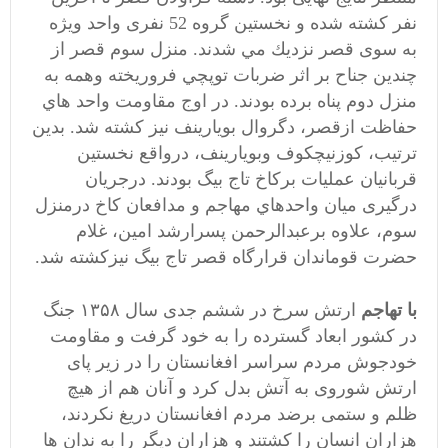
نفر كشته شده و نخستين گروه 52 نفری واحد ويژه
به سوی قصر نزديك مي شدند. منزل سوم قصر از
چندين جناح بر اثر ضربات توپچي فروريخته وهمه به
منزل دوم پناه برده بودند. در اوج مقاومت واحد هاي
حفاظت ازقصر، دگروال بويارينف نيز كشته شد. بدين
ترتيب، كوزنيچكوف وبويارينف، درواقع نخستين
قربانيان عمليات بركاخ تاج بيگ بودند. درجريان
درگيری ميان واحدهاي مهاجم و مدافعان كاخ درمنزل
سوم، علاوه برعبدالرحمن پسرارشد امين، غلام
حضرت قوماندان قرارگاه قصر تاج بيگ نيزكشته شد.
با تهاجم
ارتش سرخ در ششم جدی سال ۱۳۵۸ جنگ
در کشور ابعاد گسترده را به خود گرفت و مقاومت
خودجوش مردم سراسر افغانستان را در زیر پای
ارتش شوروی به آتش بدل کرد و آنان هم از هیچ
ظلم و ستمی برضد مردم افغانستان دریغ نکردند،
هزاران انسان را کشتند و هزاران دیگر را به ندان ها