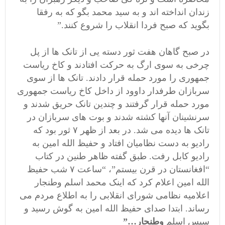
زندان انداخته اند و به سید محمد بگو که به رفقا
بگوید که صبح فردا انقلاب را شروع
کنند.”
در صبح گاهان هفت ثور دسته یی از تانک ها از پل
چرخی به سوی ارگ به حرکت افتادند و کاخ ریاست
جمهوری را مورد حمله قرار دادند. تانک ها از سوی
سربازان طرفدار داوود از داخل کاخ ریاست جمهوری
مورد حمله قرار گرفتند و چندین تانک حریق شدند و
سرنشینان آنها کشته شدند و بوت های سربازان در
تانک ها دیده می شد. در بعد از ظهر ۷ ثور بود که
رادیو به دست نظامیان افتاد و حفیظ الله امین به
رادیو کابل رفت. طبق گفته ظاهر طنین در کتاب
“افغانستان در قرن بیستم”، “ساعت ۷ شب حفیظ
الله امین اعلام کرد که اینک محمد اسلم وطنجار
اعلامیه نظامی شورای انقلابی را به اطلاع مردم می
رساند. ابتدا صدای حفیظ الله امین به گوش رسید و
سپس اسلم
وطنجار…”