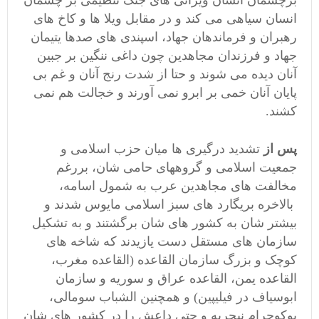
برچشمان انسان ویرانی های جنگ تنظیمی بر چشمان
انسان سیاهی می کند و در مقابل ویلا ها و کاخ های
رهبران و فرماندهان جهاد، اسپندی های صدها یتیمان
جهاد و فرزندان مجاهدین چون داغی ننگین بر جبین
آنان دیده می شوند و حتا از شدت رنج آنان و غم بی
پایان آنان خمی بر ابرو نمی آورند و خجالت هم نمی
کشند.
پس از
تشدید درگیری ها میان حزب اسلامی و
جمعیت اسلامی و گروههای حامی شان، بررغم
مخالفت های مجاهدین عرب به شمول اسامه،
بالاخره بریگارد های سبز اسلامی مایوس شدند و
بیشتر شان به کشور های شان برگشتند و به تشکیل
سازمان های مستقل دست یازیدند که شاخه های
کوچک و بزرگ سازمان القاعده (القاعده مغرب،
القاعده یمن، القاعده عراق و سوریه و سازمان
ابوسیاف در فیلیپین) و همچنین الشباب سومالی،
بوکوحرام نیجریه و حتی داعش را در کشور های شان