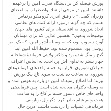
يورش فيصله كن بر دستگاه قدرت امين را برعهده
داشتند.
امين در
موجی از شك واضطراب به اعضای
وزيران گفت: ” با رفيق اندری گروميكو درتماس
هستم كه چه گونه درمورد ارائه كمك های نظامی
اتحاد شوروی به افغانستان برای كشور های جهان
توضيحات بدهيم.” نخستین غذایی که برای مهمانان
آوردند سوپ بود، که به وسیله آشپز امین، که یک نفر
روسی بود، مسموم شده بود. حفیظ الله امین ابتدا
گیج و منگ شده بود و داکتر ولایتی فرماندۀ شفاخانۀ
چهار بستر به تداوی اش پرداخت.
به اساس
اعتراف
جنرالان شوروی، قرار بود حمله واحدهای كوماندوهای
شوروی به ساعت ده شب به سوی تاج بيگ يورش
ببرند؛ اما اطلاع رسيدكه امين دو باره به هوش آمده و
به وسيله دكتران معالجه شده است. پس فرماندهی
واحد های خاص دستور حمله بر كاخ را به ساعت
هفت ونيم شام صادر كرد. دگروال بويارينف
فرماندهی عمليات را دردست داشت. درين حال