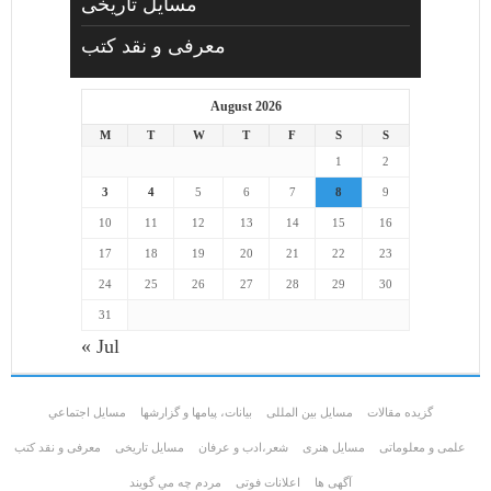
مسایل تاریخی
معرفی و نقد کتب
August 2026
M
T
W
T
F
S
S
1
2
3
4
5
6
7
8
9
10
11
12
13
14
15
16
17
18
19
20
21
22
23
24
25
26
27
28
29
30
31
« Jul
گزیده مقالات
مسایل بین المللی
بیانات، پیامها و گزارشها
مسايل اجتماعي
علمی و معلوماتی
مسايل هنری
شعر،ادب و عرفان
مسایل تاریخی
معرفی و نقد کتب
آگهی ها
اعلانات فوتی
مردم چه مي گويند