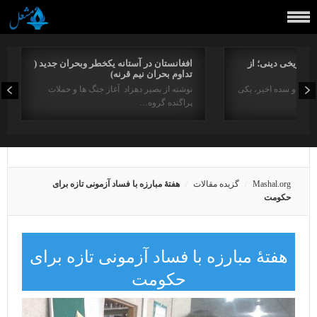
راتاریخی دینی؛ از
افغانستان در آستانه یکخطر وبحران جدید (
تداوم بحران نیم قرنه)
د در دو سده اخیر، یکی
نوشته از بصیر دهزاد آغاز جنگ ها و حملات
پراگنده گروه…
Mashal.org
گزیده مقالات
هفتۀ مبارزه با فساد آزمونی تازه برای
حکومت
هفتۀ مبارزه با فساد آزمونی تازه برای
حکومت