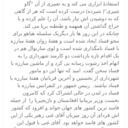
استفادۀ ابزاری می کند و به تعبیری از آن ”گاو
شیری”( شیرده) درست کرده است که هر از گاهی
که به دوشیدن اش نیاز باشد، آن را علم کرده و با
حراج گذاشتن آن همهمه و طنطنه برپا می کند.
چنانکه در این روز ها بار دیگریک سلسله هیاهو برای
محو فساد ایجاد شده است و هفتۀ روان هفتۀ مبارزه
با فساد نامگذاری شده است و لوی سارنوال هم در
یک اقدام تازه بازداشت دو کارمند شهرداری را به
اتهام اخذ رشوت رسانه یی کرد و از ماشین مبارزه با
فساد سخن گفت. امید که تنها این دو مامور
شهرداری از نخستین و آخرین قربانیان هفتۀ مبارزه با
فساد نباشند. ربیس جمهور در کنفرانس مبارزه با
فساد در لندن در حالی اشتراک کرد که کامرون
نخست وزیر بریتانیا افغانستان و ناژیجیریا را از جمله
فاسد ترین کشور های جهان خواند و افزود که کشور
اش فردای آن روز میزبان آقای غنی رهبر یکی از این
کشور های فاسد خواهد بود. آفای غنی با قبول این