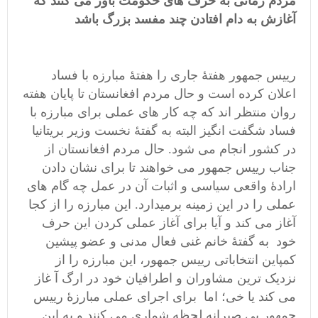
مردم زمانی به حرف های حکومت باور می کنند که
آغازش به دام افتادن چند مفسد بزرگ باشد
رییس جمهور هفتۀ جاری را هفتۀ مبارزه با فساد
اعلان کرده است و حال مردم افغانستان تا پایان هفته
روان منتظر اند که چه کار های عملی برای مبارزه با
فساد شگفت انگیز البته به گفتۀ نخست وزیر بریتانیا
در کشور انجام می شود. حال مردم افغانستان از
جناب رییس جمهور می خواهند تا برای نشان دادن
ارادۀ واقعی سیاسی و اثبات آن در عمل چه گام های
عملی را در این زمینه برمیدارد. این مبارزه را از کجا
آغاز می کند و آیا برای آغاز عملی کردن این حرف
خود به گفتۀ خانم غنی فعال مدنی و عضو پیشین
کمپاین انتخاباتی رییس جمهور، این مبارزه را از
نزدیک ترین مشاوران و اطرافیان خود در ارگ آ غاز
می کند یا خی؛ اما برای اجرای عملی مبارزۀ رييس
جمهور بی صبرانه لحظه شماری می کنند و به این