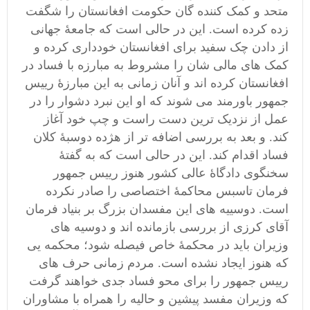
متحد و کمک کننده گان حکومت افغانستان را شگفت
زده کرده است. این در حالی است که جامعۀ جهانی
از دادن چک سفید برای افغانستان خودداری کرده و
کمک های مالی شان را مشروط به مبارزه با فساد در
افغانستان کرده اند و آنان زمانی به این مبارزۀ رییس
جمهور باورمند می شوند که او این نبرد دشوار را در
عمل از نزدیک ترین دست راست و چپ خود آغاز
کند. و بعد به بررسی اضافه تر از هژده دوسبۀ کلان
فساد اقدام کند. این در حالی است که به گفتۀ
سخنگوی دادگاۀ عالی کشور هنوز رییس جمهور
فرمان تاسبس محاکمۀ اختصاصی را صادر نکرده
است. دوسییه های این مفسدان بزرگ بر بنیاد فرمان
آقای کرزی از بررسی بازمانده اند و دوسیه های
وزیران باید در محکمۀ خاص فیصله شود؛ محکمه یی
که هنوز ایجاد نشده است. مردم زمانی حرف های
رییس جمهور را برای محو فساد جدی خواهند گرفت
که وزیران مفسد پیشین و حالیه را همراه با مشاوران