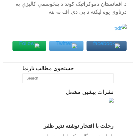
د افغانستان دموکراتیک ګوند د پنځوسمې کالیزې په
درناوی یوه لیکنه د پی دی اف په بڼه
جستجوی مطالب تارنما
نشرات پیشین مشعل
رحلت با افتخار نوشته نذیر ظفر